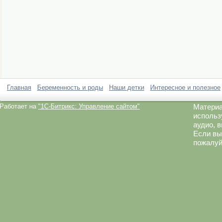
Главная
Беременность и роды
Наши детки
Интересное и полезное
Работает на
"1C-Битрикс: Управление сайтом"
Материа
использ
аудио, 
Если вы
пожалуй