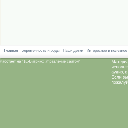
Главная
Беременность и роды
Наши детки
Интересное и полезное
Работает на
"1C-Битрикс: Управление сайтом"
Материа
использ
аудио, 
Если вы
пожалуй