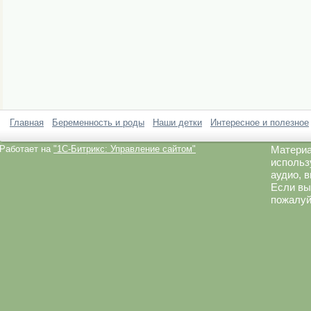
Главная
Беременность и роды
Наши детки
Интересное и полезное
Работает на
"1C-Битрикс: Управление сайтом"
Материа
использ
аудио, 
Если вы
пожалуй