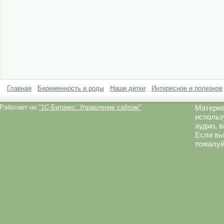
Главная
Беременность и роды
Наши детки
Интересное и полезное
Работает на
"1C-Битрикс: Управление сайтом"
Материа
использ
аудио, 
Если вы
пожалуй