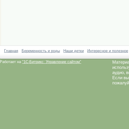
Главная
Беременность и роды
Наши детки
Интересное и полезное
Работает на
"1C-Битрикс: Управление сайтом"
Материа
использ
аудио, 
Если вы
пожалуй