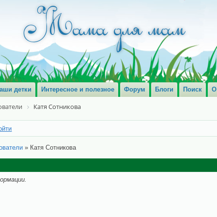
аши детки
Интересное и полезное
Форум
Блоги
Поиск
О
ователи
Катя Сотникова
ойти
ователи
»
Катя Сотникова
ормации.