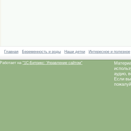
Главная
Беременность и роды
Наши детки
Интересное и полезное
Работает на
"1C-Битрикс: Управление сайтом"
Материа
использ
аудио, 
Если вы
пожалуй