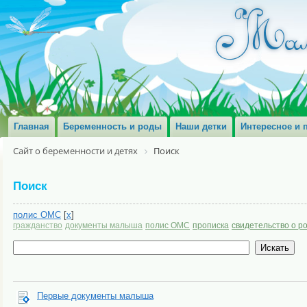
Главная
Беременность и роды
Наши детки
Интересное и 
Сайт о беременности и детях
Поиск
Поиск
полис ОМС
[
x
]
гражданство
документы малыша
полис ОМС
прописка
свидетельство о р
Первые документы малыша