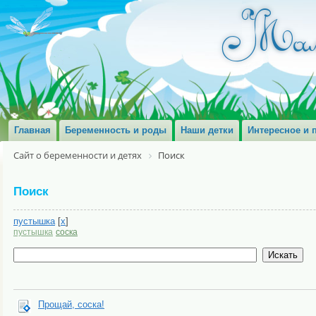
Главная
Беременность и роды
Наши детки
Интересное и 
Сайт о беременности и детях
Поиск
Поиск
пустышка
[
x
]
пустышка
соска
Прощай, соска!