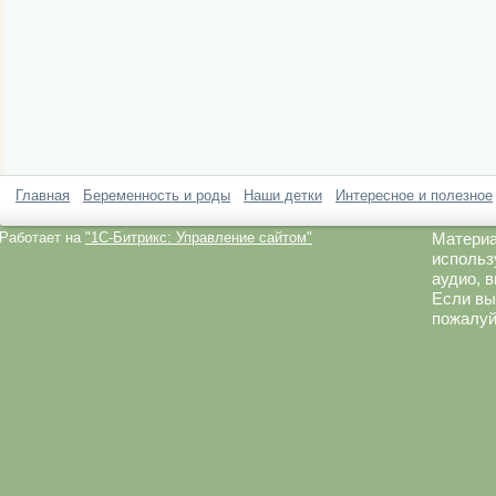
Главная
Беременность и роды
Наши детки
Интересное и полезное
Работает на
"1C-Битрикс: Управление сайтом"
Материа
использ
аудио, 
Если вы
пожалуй