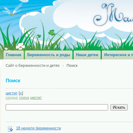
Главная
Беременность и роды
Наши детки
Интересное и 
Сайт о беременности и детях
Поиск
Поиск
цистит
[
x
]
сердце
спина
цистит
18 неделя беременности