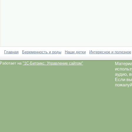
Главная
Беременность и роды
Наши детки
Интересное и полезное
Работает на
"1C-Битрикс: Управление сайтом"
Материа
использ
аудио, 
Если вы
пожалуй