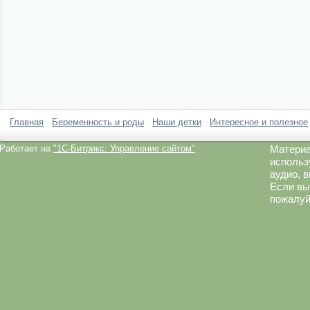
Главная
Беременность и роды
Наши детки
Интересное и полезное
Работает на
"1C-Битрикс: Управление сайтом"
Материа
использ
аудио, 
Если вы
пожалуй