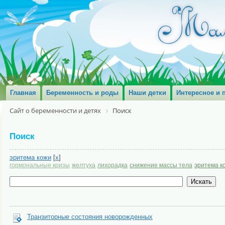
Главная
Беременность и роды
Наши детки
Интересное и 
Сайт о беременности и детях
Поиск
Поиск
эритема кожи
[
x
]
гормональные кризы
желтуха
лихорадка
снижение массы тела
эритема к
Транзиторные состояния новорожденных