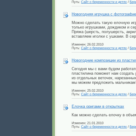
Путь:
Сайт о беременности и детях
/
Бер
Новогодняя игрушка с фотографи
Можно сделать такую елочную игр
только игрушками, дождиком и се
Пряжа (шерсть, полушерсть, акрил
вставляем иголки с ушками. В се
Изменен: 26.02.2010
Путь:
Сайт о беременности и детях
/
Бер
Новогодние композиции из пласти
Сегодня мы с вами будем работат
пластилина поможет нам создать 
из отдельных веточек, нарезанных
мы можем предложить мальчикам? 
Изменен: 25.02.2010
Путь:
Сайт о беременности и детях
/
Бер
Елочка оригами в открытках
Как можно сделать елочку в объем
Изменен: 21.01.2010
Путь:
Сайт о беременности и детях
/
Бер