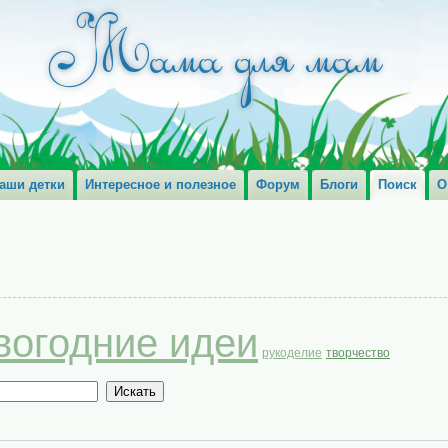
аши детки
Интересное и полезное
Форум
Блоги
Поиск
О
вогодние идеи
рукоделие
творчество