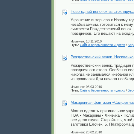
Новогодний веночек из стеклярус
Украшение интерьера к Новому год
незабываемым, готовиться к нему
считается Рождественский венок.
праздников. Его вешают на входну
Изменен: 18.11.2010
Путь:
Сайт о беременности и детях
/
Бер
Рождественский венок. Несколько
Рождественский венок, традиция 
праздничного стола. Особенно есл
никогда не занимался икебаной ил
из проволоки Для начала необход
Изменен: 05.03.2010
Путь:
Сайт о беременности и детях
/
Бер
Макаронная фантазия «Салфетни
Можно сделать оригинальное украш
ПВА • Макароны • Линейка • Поли
все дело вкуса. Старайтесь, чтоб
заготовки Ёлочек. 5. Платформа 
Изменен: 26.02.2010