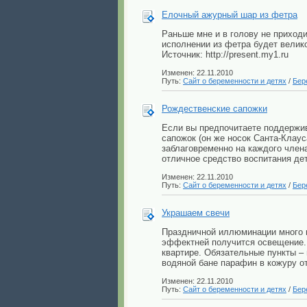
Елочный ажурный шар из фетра
Раньше мне и в голову не приход
исполнении из фетра будет велико
Источник: http://present.my1.ru
Изменен: 22.11.2010
Путь:
Сайт о беременности и детях
/
Бер
Рождественские сапожки
Если вы предпочитаете поддержив
сапожок (он же носок Санта-Клаус
заблаговременно на каждого члена
отличное средство воспитания де
Изменен: 22.11.2010
Путь:
Сайт о беременности и детях
/
Бер
Украшаем свечи
Праздничной иллюминации много н
эффектней получится освещение. 
квартире. Обязательные пункты –
водяной бане парафин в кожуру от
Изменен: 22.11.2010
Путь:
Сайт о беременности и детях
/
Бер