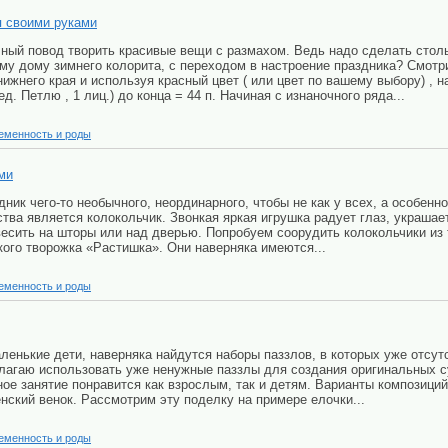
 своими руками
ный повод творить красивые вещи с размахом. Ведь надо сделать стол
ему дому зимнего колорита, с переходом в настроение праздника? С
нижнего края и используя красный цвет ( или цвет по вашему выбору) , н
ед. Петлю , 1 лиц.) до конца = 44 п. Начиная с изнаночного ряда...
еменность и роды
ми
здник чего-то необычного, неординарного, чтобы не как у всех, а особен
тва является колокольчик. Звонкая яркая игрушка радует глаз, украшает
есить на шторы или над дверью. Попробуем соорудить колокольчики из т
кого творожка «Растишка». Они наверняка имеются...
еменность и роды
ленькие дети, наверняка найдутся наборы паззлов, в которых уже отсут
длагаю использовать уже ненужные паззлы для создания оригинальных с
ное занятие понравится как взрослым, так и детям. Варианты композиций 
енский венок. Рассмотрим эту поделку на примере елочки...
еменность и роды