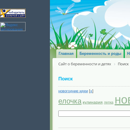
Главная
Беременность и роды
Н
Сайт о беременности и детях
Поиск
Поиск
новогодние идеи
[
x
]
но
елочка
кулинария
лепка