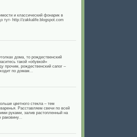
имости и классический фонарик в
ут- http://zakkalife.blogspot.com
голках дома, то рождественский
паситесь такой «обувкой»
ду прочим, рождественский сапог –
ходит по домам...
ольше цветного стекла – тем
 варенья. Расставляем свечи по всей
оими руками, залив растопленный на
 раковину...