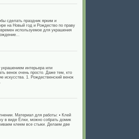
обы сделать праздник ярким и
ре на Новый год и Рождество по праву
х времен используемое для украшения
ождение...
м украшением интерьера или
ть венок очень просто. Даже тем, кто
е искусства. 1. Рождественский венок
.
лнении. Материал для работы: • Клей
ку в виде Ёлки, можно собрать домик
аливаем клеем все стыки. Делаем две