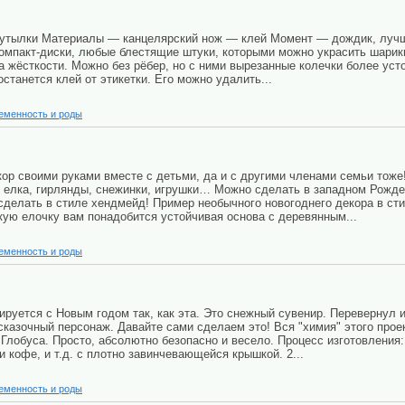
 бутылки Материалы — канцелярский нож — клей Момент — дождик, лучш
омпакт-диски, любые блестящие штуки, которыми можно украсить шарик
ра жёсткости. Можно без рёбер, но с ними вырезанные колечки более у
станется клей от этикетки. Его можно удалить...
еменность и роды
ор своими руками вместе с детьми, да и с другими членами семьи тоже
 елка, гирлянды, снежинки, игрушки… Можно сделать в западном Рождес
 сделать в стиле хендмейд! Пример необычного новогоднего декора в ст
акую елочку вам понадобится устойчивая основа с деревянным...
еменность и роды
ируется с Новым годом так, как эта. Это снежный сувенир. Перевернул 
сказочный персонаж. Давайте сами сделаем это! Вся "химия" этого прое
Глобуса. Просто, абсолютно безопасно и весело. Процесс изготовления:
и кофе, и т.д. с плотно завинчевающейся крышкой. 2...
еменность и роды