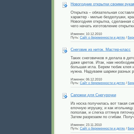
Новогодние открытки своими рука
Открытка – обязательная составл
характер - милые безделушки, кра
Новогодняя открытка, сделанная с
чего начать изготовление открытк
Изменен: 10.12.2010
Путь:
Сайт о беременности и детях
/
Бер
Снеговик из ниток. Мастер-класс
Таких снеговичков я делала в де
даже цветов. Итак, нам необходимо
большая игла. Берем тюбик клея и
нужна. Надуваем шарики разных р
Изменен: 06.12.2010
Путь:
Сайт о беременности и детях
/
Бер
Сапожки для Снегурочки
Из носка получилась вот такая си
елочную игрушку, и как игольницу
пополам, и слегка оттянув пяточк
Затем разрезаем по сгибам. Получ
Изменен: 23.11.2010
Путь:
Сайт о беременности и детях
/
Бер