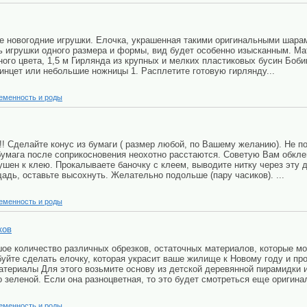
е новогодние игрушки. Елочка, украшенная такими оригинальными шарам
ть игрушки одного размера и формы, вид будет особенно изысканным. Ма
го цвета, 1,5 м Гирлянда из крупных и мелких пластиковых бусин Боби
инцет или небольшие ножницы 1. Расплетите готовую гирлянду...
еменность и роды
!! Сделайте конус из бумаги ( размер любой, по Вашему желанию). Не п
 бумага после соприкосновения неохотно расстаются. Советую Вам обкле
ушен к клею. Прокалываете баночку с клеем, выводите нитку через эту 
дь, оставьте высохнуть. Желательно подольше (пару часиков). ...
еменность и роды
ков
ое количество различных обрезков, остаточных материалов, которые мо
буйте сделать елочку, которая украсит ваше жилище к Новому году и пр
териалы Для этого возьмите основу из детской деревянной пирамидки ил
 зеленой. Если она разноцветная, то это будет смотреться еще оригинал
еменность и роды