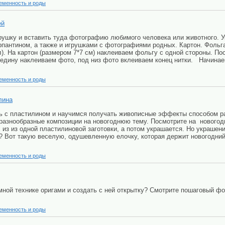
еменность и роды
ей
ушку и вставить туда фотографию любимого человека или животного. 
рпантином, а также и игрушками с фотографиями родных. Картон. Фольг
). На картон (размером 7*7 см) наклеиваем фольгу с одной стороны. П
редину наклеиваем фото, под низ фото вклеиваем конец нитки. Начинаем
еменность и роды
лина
ь с пластилином и научимся получать живописные эффекты способом ра
разнообразные композиции на новогоднюю тему. Посмотрите на нового
 из из одной пластилиновой заготовки, а потом украшается. Но украшен
Вот такую веселую, одушевленную елочку, которая держит новогодний 
еменность и роды
ной технике оригами и создать с ней открытку? Смотрите пошаговый фот
еменность и роды