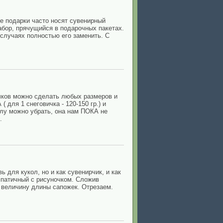
е подарки часто носят сувенирный
абор, прячущийся в подарочных пакетах.
 случаях полностью его заменить. С
ичков можно сделать любых размеров и
 для 1 снеговичка - 120-150 гр.) и
глу можно убрать, она нам ПОКА не
.
 для кукол, но и как сувенирчик, и как
импатичный с рисуночком. Сложив
ю величину длины сапожек. Отрезаем.