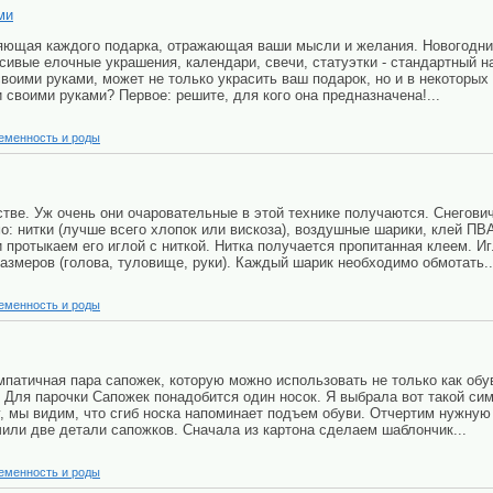
ми
яющая каждого подарка, отражающая ваши мысли и желания. Новогодни
сивые елочные украшения, календари, свечи, статуэтки - стандартный н
воими руками, может не только украсить ваш подарок, но и в некоторых
и своими руками? Первое: решите, для кого она предназначена!...
еменность и роды
тстве. Уж очень они очаровательные в этой технике получаются. Снегов
: нитки (лучше всего хлопок или вискоза), воздушные шарики, клей ПВА (
 протыкаем его иглой с ниткой. Нитка получается пропитанная клеем. И
азмеров (голова, туловище, руки). Каждый шарик необходимо обмотать..
еменность и роды
мпатичная пара сапожек, которую можно использовать не только как обувь
. Для парочки Сапожек понадобится один носок. Я выбрала вот такой с
у, мы видим, что сгиб носка напоминает подъем обуви. Отчертим нужну
или две детали сапожков. Сначала из картона сделаем шаблончик...
еменность и роды