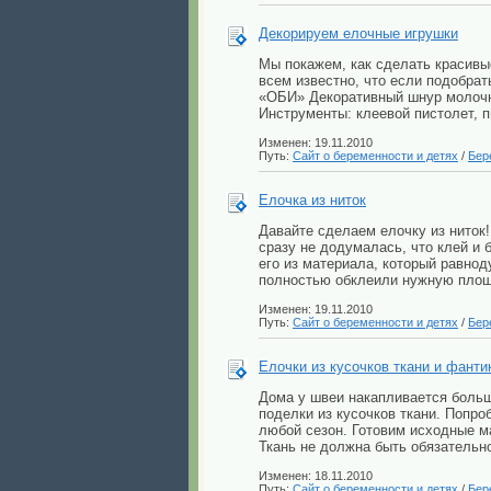
Декорируем елочные игрушки
Мы покажем, как сделать красивы
всем известно, что если подобра
«ОБИ» Декоративный шнур молочно
Инструменты: клеевой пистолет, п
Изменен: 19.11.2010
Путь:
Сайт о беременности и детях
/
Бер
Елочка из ниток
Давайте сделаем елочку из ниток!
сразу не додумалась, что клей и
его из материала, который равнод
полностью обклеили нужную площа
Изменен: 19.11.2010
Путь:
Сайт о беременности и детях
/
Бер
Елочки из кусочков ткани и фанти
Дома у швеи накапливается больш
поделки из кусочков ткани. Попро
любой сезон. Готовим исходные ма
Ткань не должна быть обязательно
Изменен: 18.11.2010
Путь:
Сайт о беременности и детях
/
Бер