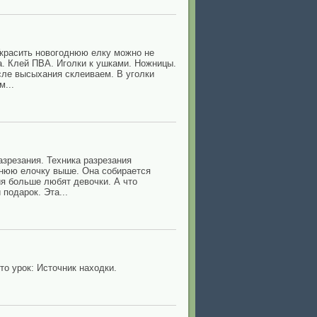
Украсить новогоднюю елку можно не
а. Клей ПВА. Иголки к ушками. Ножницы.
осле высыхания склеиваем. В уголки
...
зрезания. Техника разрезания
днюю елочку выше. Она собирается
ия больше любят девочки. А что
подарок. Эта...
о урок: Источник находки.