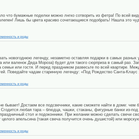
ило что бумажные поделки можно лнгко сотворить из фетра! По всей вид
лепен! Лишь бы цвета красиво сочетающиеся подобрать! Нашла это чудо т
еменность и роды
ать новогоднюю легенду, незаметно оставляя подарки в самых разных у
а или валенок Деда Мороза) будет для такого сюрприза в самый раз. За
 семьи или гостя. И перед праздником развесьте по всей квартире. Меж
тей. Поведайте чадам старинную легенду: «Под Рождество Санта-Клаус 
еменность и роды
е бывает! Достаем все подсвечники, какие сможете найти в доме: чем б
Сгодится любая тара – блюдца, чашки, стаканы, фигурные банки из-под
 праздничный стол и подоконники. При желании можно сделать свечи св
 целого апельсина (такая свеча получится очень душистой) или морскую
еменность и роды