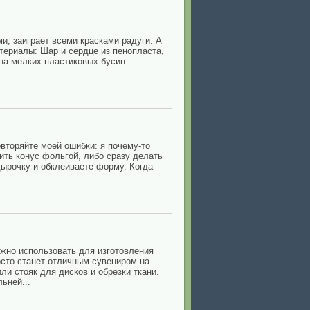
и, заиграет всеми красками радуги. А
териалы: Шар и сердце из пенопласта,
на мелких пластиковых бусин
овторяйте моей ошибки: я почему-то
ить конус фольгой, либо сразу делать
дырочку и обклеиваете форму. Когда
жно использовать для изготовления
осто станет отличным сувениром на
и стояк для дисков и обрезки ткани.
ьней...