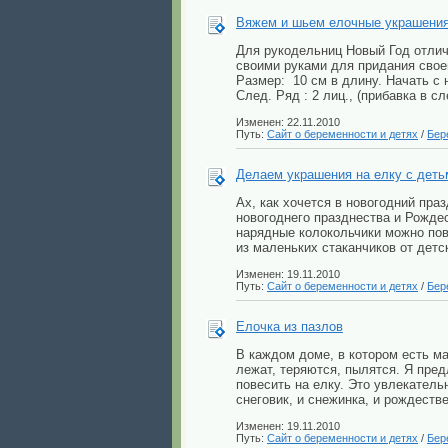
Вяжем и шьем елочные украшения
Для рукодельниц Новый Год отлич
своими руками для придания сво
Размер: 10 см в длину. Начать с 
След. Ряд : 2 лиц., (прибавка в сл
Изменен: 22.11.2010
Путь:
Сайт о беременности и детях
/
Бер
Делаем украшения на елку с деть
Ах, как хочется в новогодний пра
новогоднего празднества и Рождес
нарядные колокольчики можно пов
из маленьких стаканчиков от детс
Изменен: 19.11.2010
Путь:
Сайт о беременности и детях
/
Бер
Елочка из пазлов
В каждом доме, в котором есть ма
лежат, теряются, пылятся. Я пре
повесить на елку. Это увлекатель
снеговик, и снежинка, и рождеств
Изменен: 19.11.2010
Путь:
Сайт о беременности и детях
/
Бер