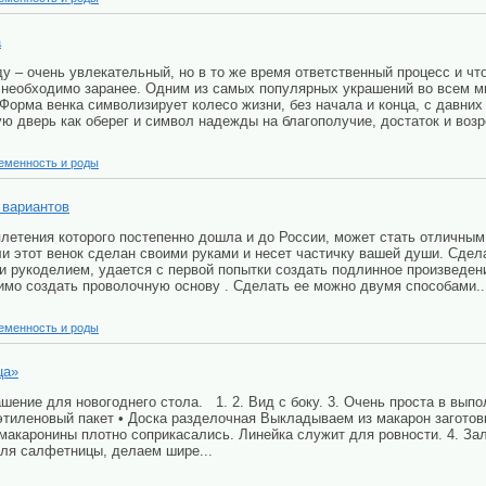
а
у – очень увлекательный, но в то же время ответственный процесс и чт
 необходимо заранее. Одним из самых популярных украшений во всем ми
 Форма венка символизирует колесо жизни, без начала и конца, с давни
ю дверь как оберег и символ надежды на благополучие, достаток и возр
еменность и роды
 вариантов
плетения которого постепенно дошла и до России, может стать отличны
и этот венок сделан своими руками и несет частичку вашей души. Сдела
и рукоделием, удается с первой попытки создать подлинное произведени
имо создать проволочную основу . Сделать ее можно двумя способами..
еменность и роды
ца»
ение для новогоднего стола. 1. 2. Вид с боку. 3. Очень проста в выпо
этиленовый пакет • Доска разделочная Выкладываем из макарон заготов
 макаронины плотно соприкасались. Линейка служит для ровности. 4. З
для салфетницы, делаем шире...