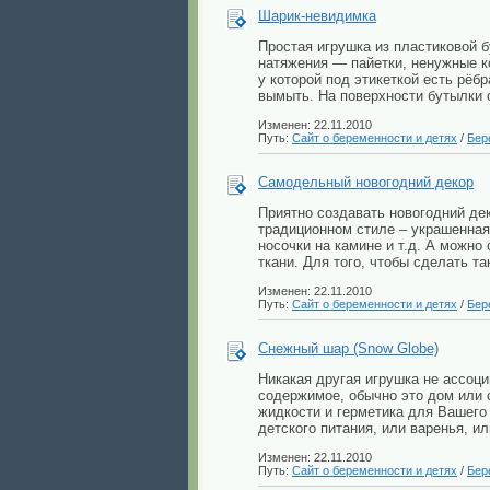
Шарик-невидимка
Простая игрушка из пластиковой
натяжения — пайетки, ненужные к
у которой под этикеткой есть рёб
вымыть. На поверхности бутылки о
Изменен: 22.11.2010
Путь:
Сайт о беременности и детях
/
Бер
Самодельный новогодний декор
Приятно создавать новогодний дек
традиционном стиле – украшенная
носочки на камине и т.д. А можно
ткани. Для того, чтобы сделать т
Изменен: 22.11.2010
Путь:
Сайт о беременности и детях
/
Бер
Снежный шар (Snow Globe)
Никакая другая игрушка не ассоци
содержимое, обычно это дом или 
жидкости и герметика для Вашего 
детского питания, или варенья, ил
Изменен: 22.11.2010
Путь:
Сайт о беременности и детях
/
Бер