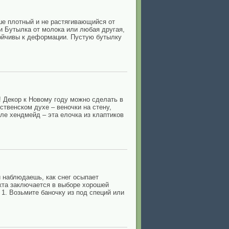
е плотный и не растягивающийся от
и Бутылка от молока или любая другая,
стойчивы к деформации. Пустую бутылку
! Декор к Новому году можно сделать в
твенском духе – веночки на стену,
иле хендмейд – эта елочка из клаптиков
и наблюдаешь, как снег осыпает
кта заключается в выборе хорошей
 1. Возьмите баночку из под специй или