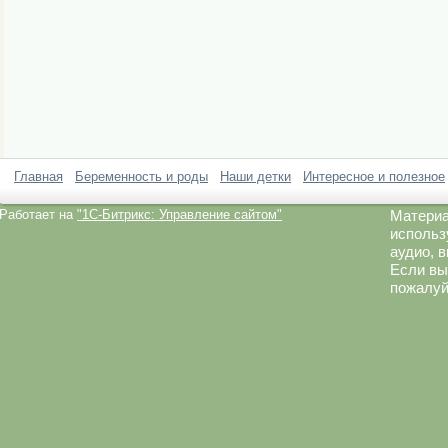
Главная
Беременность и роды
Наши детки
Интересное и полезное
Работает на
"1C-Битрикс: Управление сайтом"
Материа
использ
аудио, 
Если вы
пожалуй