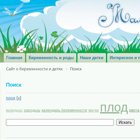
Главная
Беременность и роды
Наши детки
Интересное и 
Сайт о беременности и детях
Поиск
Поиск
плод
[
x
]
плод
выкидыш
зародыш
календарь беременности
матка
рвота