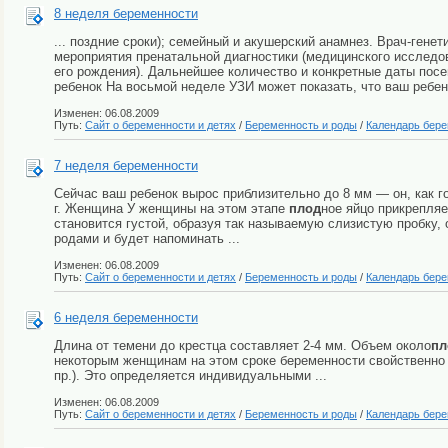
8 неделя беременности
... поздние сроки); семейный и акушерский анамнез. Врач-гене
мероприятия пренатальной диагностики (медицинского исслед
его рождения). Дальнейшее количество и конкретные даты пос
ребенок На восьмой неделе УЗИ может показать, что ваш ребен
Изменен: 06.08.2009
Путь:
Сайт о беременности и детях
/
Беременность и роды
/
Календарь бер
7 неделя беременности
Сейчас ваш ребенок вырос приблизительно до 8 мм — он, как го
г. Женщина У женщины на этом этапе
плод
ное яйцо прикрепляе
становится густой, образуя так называемую слизистую пробку
родами и будет напоминать ...
Изменен: 06.08.2009
Путь:
Сайт о беременности и детях
/
Беременность и роды
/
Календарь бер
6 неделя беременности
Длина от темени до крестца составляет 2-4 мм. Объем около
пл
некоторым женщинам на этом сроке беременности свойственно 
пр.). Это определяется индивидуальными ...
Изменен: 06.08.2009
Путь:
Сайт о беременности и детях
/
Беременность и роды
/
Календарь бер