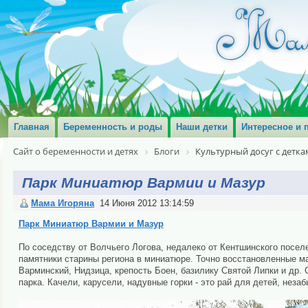
Главная
Беременность и роды
Наши детки
Интересное и 
Сайт о беременности и детях
Блоги
Культурный досуг с детка
Парк Миниатюр Вармии и Мазур
Мама Игоряна
14 Июня 2012 13:14:59
Парк Миниатюр Вармии и Мазур
По соседству от Волчьего Логова, недалеко от Кентшинского поселе
памятники старины региона в миниатюре. Точно восстановленные м
Варминский, Нидзица, крепость Боен, базилику Святой Липки и др. 
парка. Качели, карусели, надувные горки - это рай для детей, нез