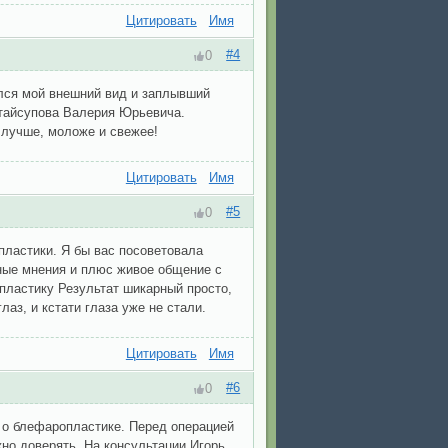
Цитировать
Имя
#4
0
ился мой внешний вид и заплывший
Стайсупова Валерия Юрьевича.
 лучше, моложе и свежее!
Цитировать
Имя
#5
0
опластики. Я бы вас посоветовала
зные мнения и плюс живое общение с
опластику Результат шикарный просто,
аз, и кстати глаза уже не стали.
Цитировать
Имя
#6
0
я о блефаропластике. Перед операцией
но доверять. На консультации Игорь