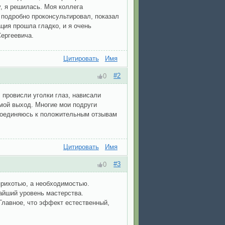
, я решилась. Моя коллега
 подробно проконсультировал, показал
ция прошла гладко, и я очень
Сергеевича.
Цитировать
Имя
#2
0
 провисли уголки глаз, нависали
мой выход. Многие мои подруги
исоединяюсь к положительным отзывам
Цитировать
Имя
#3
0
прихотью, а необходимостью.
айший уровень мастерства.
Главное, что эффект естественный,