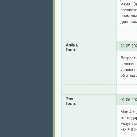
мама. Од
посовето
примеры 
довольна
Алёна
21.05.20
Гость
Возрастн
верхние 
успешно 
об этом 
Эля
01.06.20
Гость
Мне 40+,
Благодар
Результа
как я и 