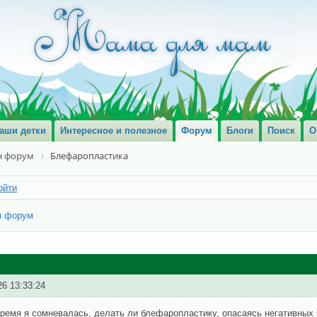
аши детки
Интересное и полезное
Форум
Блоги
Поиск
О
 форум
Блефаропластика
ойти
н форум
26 13:33:24
ремя я сомневалась, делать ли блефаропластику, опасаясь негативных 