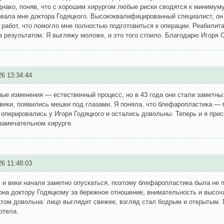
нако, поняв, что с хорошим хирургом любые риски сводятся к минимуму
вала мне доктора Годяцкого. Высококвалифицированный специалист, он
работ, что помогло мне полностью подготовиться к операции. Реабилита
 результатом. Я выгляжу моложе, и это того стоило. Благодарю Игоря 
26 13:34:44
ые изменения — естественный процесс, но в 43 года они стали заметны:
веки, появились мешки под глазами. Я поняла, что блефаропластика — 
оперировались у Игоря Годяцкого и остались довольны. Теперь и я пр
замечательном хирурге.
26 11:48:03
 и веки начали заметно опускаться, поэтому блефаропластика была не 
на доктору Годяцкому за бережное отношение, внимательность и высоч
том довольна: лицо выглядит свежее, взгляд стал бодрым и открытым. 
хотела.