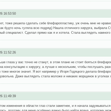
26 16:53:50
ет, тоже решила сделать себе блефаропластику, уж очень мне не нрав
как будто ночь гуляла всю подряд) Нашла отличного хирурга, выбрала 
ый специалист. Сделал прямо как я и хотела. Стала выглядеть намного
26 11:52:26
ьше глаза у вас точно не станут, в этом плане не стоит бояться блефар
на консультацию к хирургу, а лучше к нескольким, чтобы послушать ра
 тоже многое значит. Я вот например у Игоря Годяцкого делала блефар
довольна. Даже выглядеть стала моложе и никаких морщинок в уголках гл
26 11:49:39
том изменения в области глаз стали заметнее, и я начала задумыватьс
ась, поэтому для меня особенно важно было найти врача, которому мож