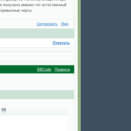
 я получила именно тот естественный
о привычные черты.
Цитировать
Имя
Ответить
BBCode
Правила