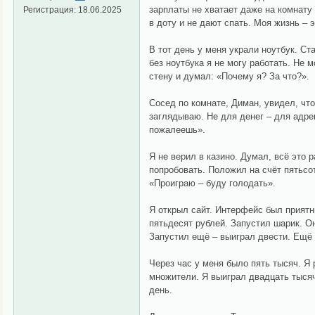
зарплаты не хватает даже на комнату 
Регистрация:
18.06.2025
в доту и не дают спать. Моя жизнь – 
В тот день у меня украли ноутбук. Ст
без ноутбука я не могу работать. Не 
стену и думал: «Почему я? За что?».
Сосед по комнате, Диман, увидел, что
заглядываю. Не для денег – для адре
пожалеешь».
Я не верил в казино. Думал, всё это 
попробовать. Положил на счёт пятьсот
«Проиграю – буду голодать».
Я открыл сайт. Интерфейс был приятн
пятьдесят рублей. Запустил шарик. Он
Запустил ещё – выиграл двести. Ещё –
Через час у меня было пять тысяч. Я 
множители. Я выиграл двадцать тысяч
день.