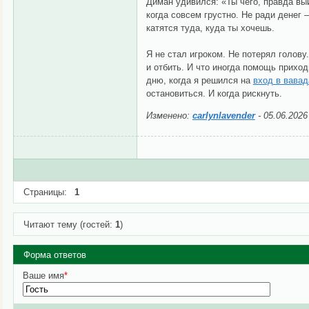
Диман удивился: «Ты чего, правда выи
когда совсем грустно. Не ради денег –
катятся туда, куда ты хочешь.
Я не стал игроком. Не потерял голову
и отбить. И что иногда помощь приход
дню, когда я решился на
вход в вавад
остановиться. И когда рискнуть.
Изменено:
carlynlavender
-
05.06.2026
Страницы:
1
Читают тему (гостей:
1
)
Форма ответов
Ваше имя
*