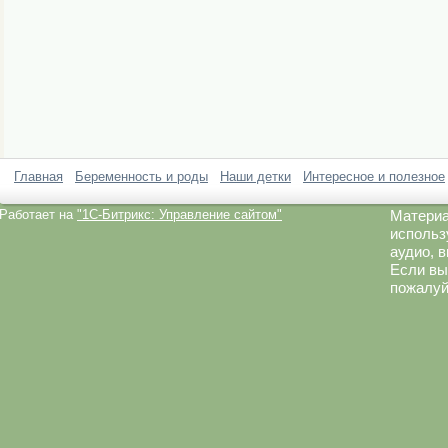
Главная
Беременность и роды
Наши детки
Интересное и полезное
Работает на
"1C-Битрикс: Управление сайтом"
Материа
использ
аудио, 
Если вы
пожалуй