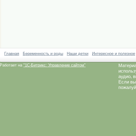
Главная
Беременность и роды
Наши детки
Интересное и полезное
Работает на
"1C-Битрикс: Управление сайтом"
Материа
использ
аудио, 
Если вы
пожалуй