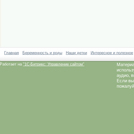
Главная
Беременность и роды
Наши детки
Интересное и полезное
Работает на
"1C-Битрикс: Управление сайтом"
Материа
использ
аудио, 
Если вы
пожалуй