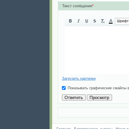
Текст сообщения
*
A
Шрифт
Загрузить картинки
Показывать графические смайлы 
Главная
Беременность и роды
Наши д