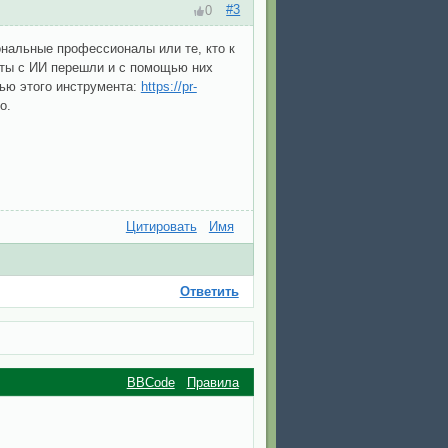
#3
0
ональные профессионалы или те, кто к
нты с ИИ перешли и с помощью них
ью этого инструмента:
https://pr-
о.
Цитировать
Имя
Ответить
BBCode
Правила