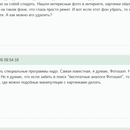
о за собой следить. Нашли интересные фото в интернете, картинки оба
на таком фоне, что глаза просто режет. И вот если этот фон убрать, то 
те. А как можно его удалить?
26 09:54:18
ь специальные программы надо. Самая известная, я думаю, Фотошоп. Н
 Но я думаю, что если забить в поиск "бесплатные аналоги Фотошоп", т
 где можно подобные манипуляции с картинками делать.