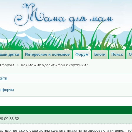
аши детки
Интересное и полезное
Форум
Блоги
Поиск
О
 форум
Как можно удалить фон с картинки?
ойти
н форум
26 09:33:52
с для детского сада хотим сделать плакаты по здоровью и гигиене, что