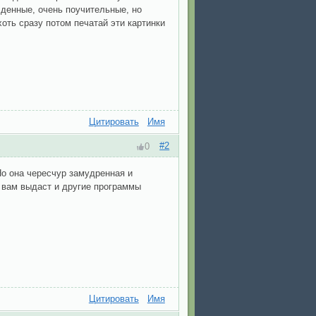
лденные, очень поучительные, но
хоть сразу потом печатай эти картинки
Цитировать
Имя
#2
0
о она чересчур замудренная и
о вам выдаст и другие программы
Цитировать
Имя