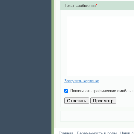
Текст сообщения
*
Загрузить картинки
Показывать графические смайлы 
Главная
Беременность и роды
Наши д