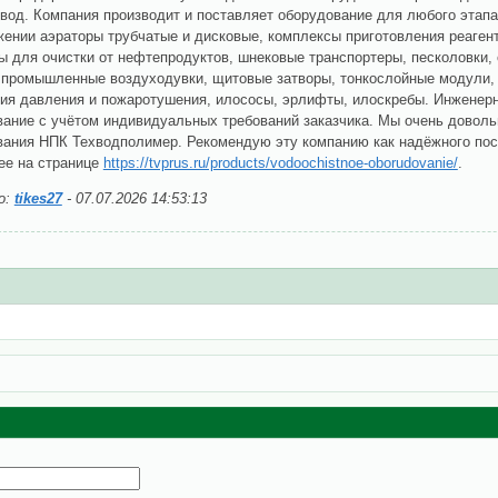
вод. Компания производит и поставляет оборудование для любого этап
ении аэраторы трубчатые и дисковые, комплексы приготовления реаген
 для очистки от нефтепродуктов, шнековые транспортеры, песколовки,
, промышленные воздуходувки, щитовые затворы, тонкослойные модули,
ия давления и пожаротушения, илососы, эрлифты, илоскребы. Инженерн
вание с учётом индивидуальных требований заказчика. Мы очень довол
вания НПК Техводполимер. Рекомендую эту компанию как надёжного пос
ее на странице
https://tvprus.ru/products/vodoochistnoe-oborudovanie/
.
о:
tikes27
-
07.07.2026 14:53:13