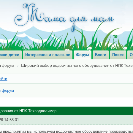
аши детки
Интересное и полезное
Форум
Блоги
Поиск
О
 форум
Широкий выбор водоочистного оборудования от НПК Тех
ойти
н форум
дования от НПК Техводполимер
26 14:53:01
м предприятии мы используем водоочистное оборудование производств