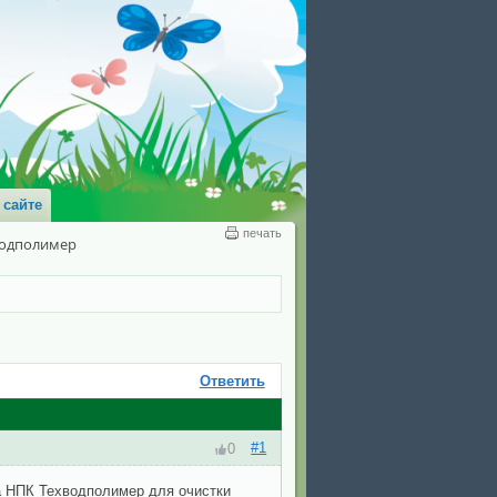
 сайте
печать
водполимер
Ответить
#1
0
а НПК Техводполимер для очистки