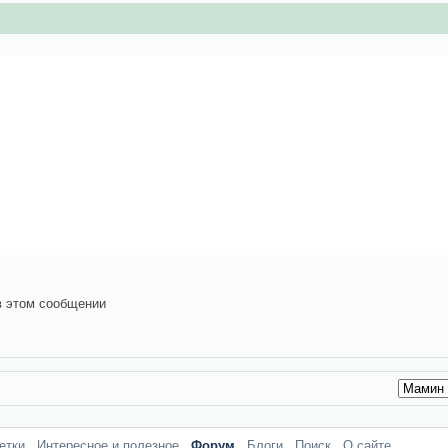
в этом сообщении
етки
Интересное и полезное
Форум
Блоги
Поиск
О сайте