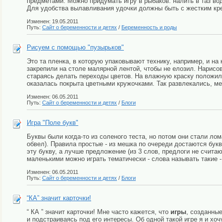
предметами. Можно придумать игру в рыбаков: налить в таз вод
Для удобства вылавливания удочки должны быть с жестким крепл
Изменен: 19.05.2011
Путь:
Сайт о беременности и детях
/
Беременность и роды
Рисуем с помощью "пузырьков"
Это та пленка, в которую упаковывают технику, например, и на 
закрепили на столе малярной лентой, чтобы не елозил. Нарисов
стараясь делать переходы цветов. На влажную краску положили 
оказалась покрыта цветными кружочками. Так развлекались, мен
Изменен: 06.05.2011
Путь:
Сайт о беременности и детях
/
Блоги
Игра "Поле букв"
Буквы были когда-то из соленого теста, но потом они стали ло
обвел). Правила простые - из мешка по очереди достаются бук
эту букву, а лучше предложение (из 3 слов, предлоги не счита
маленькими можно играть тематически - слова называть такие -
Изменен: 06.05.2011
Путь:
Сайт о беременности и детях
/
Блоги
“КА” значит карточки!
“ КА ” значит карточки! Мне часто кажется, что
игры
, созданны
и подстраиваясь под его интересы. Об одной такой игре я и хо