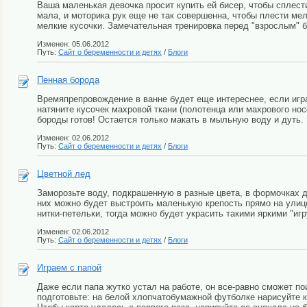
Ваша маленькая девочка просит купить ей бисер, чтобы сплести
мала, и моторика рук еще не так совершенна, чтобы плести ме
мелкие кусочки. Замечательная тренировка перед "взрослым" 
Изменен: 05.06.2012
Путь:
Сайт о беременности и детях
/
Блоги
Пенная борода
Времяпрепровождение в ванне будет еще интереснее, если игр
натяните кусочек махровой ткани (полотенца или махрового нос
бороды готов! Остается только макать в мыльную воду и дуть. 
Изменен: 02.06.2012
Путь:
Сайт о беременности и детях
/
Блоги
Цветной лед
Заморозьте воду, подкрашенную в разные цвета, в формочках д
них можно будет выстроить маленькую крепость прямо на улице
нитки-петельки, тогда можно будет украсить такими яркими "и
Изменен: 02.06.2012
Путь:
Сайт о беременности и детях
/
Блоги
Играем с папой
Даже если папа жутко устал на работе, он все-равно сможет по
подготовьте: на белой хлопчатобумажной футболке нарисуйте к