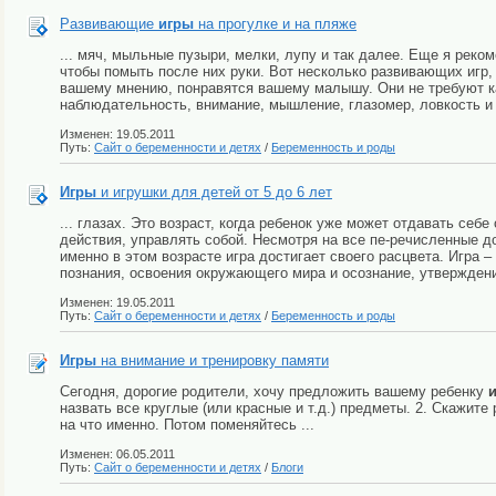
Развивающие
игры
на прогулке и на пляже
... мяч, мыльные пузыри, мелки, лупу и так далее. Еще я реком
чтобы помыть после них руки. Вот несколько развивающих игр,
вашему мнению, понравятся вашему малышу. Они не требуют как
наблюдательность, внимание, мышление, глазомер, ловкость и 
Изменен: 19.05.2011
Путь:
Сайт о беременности и детях
/
Беременность и роды
Игры
и игрушки для детей от 5 до 6 лет
... глазах. Это возраст, когда ребенок уже может отдавать себе
действия, управлять собой. Несмотря на все пе-речисленные д
именно в этом возрасте игра достигает своего расцвета. Игра 
познания, освоения окружающего мира и осознание, утверждени
Изменен: 19.05.2011
Путь:
Сайт о беременности и детях
/
Беременность и роды
Игры
на внимание и тренировку памяти
Сегодня, дорогие родители, хочу предложить вашему ребенку
назвать все круглые (или красные и т.д.) предметы. 2. Скажите
на что именно. Потом поменяйтесь ...
Изменен: 06.05.2011
Путь:
Сайт о беременности и детях
/
Блоги