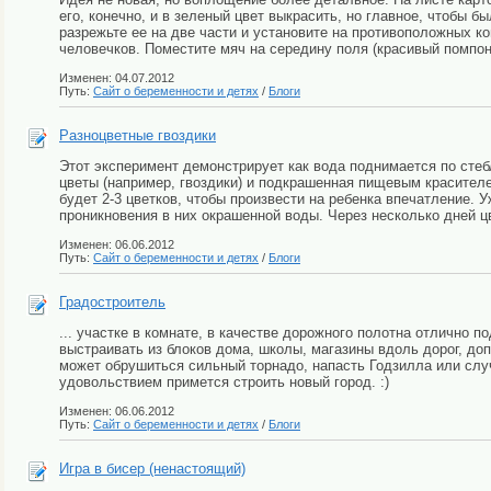
его, конечно, и в зеленый цвет выкрасить, но главное, чтобы 
разрежьте ее на две части и установите на противоположных ко
человечков. Поместите мяч на середину поля (красивый помпон)
Изменен: 04.07.2012
Путь:
Сайт о беременности и детях
/
Блоги
Разноцветные гвоздики
Этот эксперимент демонстрирует как вода поднимается по стеб
цветы (например, гвоздики) и подкрашенная пищевым красителе
будет 2-3 цветков, чтобы произвести на ребенка впечатление. 
проникновения в них окрашенной воды. Через несколько дней ц
Изменен: 06.06.2012
Путь:
Сайт о беременности и детях
/
Блоги
Градостроитель
... участке в комнате, в качестве дорожного полотна отлично п
выстраивать из блоков дома, школы, магазины вдоль дорог, д
может обрушиться сильный торнадо, напасть Годзилла или слу
удовольствием примется строить новый город. :)
Изменен: 06.06.2012
Путь:
Сайт о беременности и детях
/
Блоги
Игра в бисер (ненастоящий)