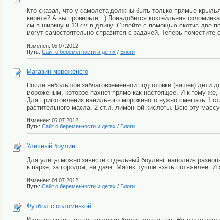
Кто сказал, что у самолета должны быть только прямые крылья
верите? А вы проверьте. :) Понадобится коктейльная соломинка
см в ширину и 13 см в длину. Склейте с помощью скотча две пол
могут самостоятельно справится с задачей. Теперь поместите о
Изменен: 05.07.2012
Путь:
Сайт о беременности и детях
/
Блоги
Магазин мороженого
После небольшой заблаговременной подготовки (вашей) дети до
мороженым, которое пахнет прямо как настоящее. И к тому же, он
Для приготовления ванильного мороженого нужно смешать 1 стак
растительного масла, 2 ст.л. лимонной кислоты. Всю эту массу 
Изменен: 05.07.2012
Путь:
Сайт о беременности и детях
/
Блоги
Уличный боулинг
Для улицы можно завести отдельный боулинг, наполнив разноц
в парке, за городом, на даче. Мячик лучше взять потяжелее. И я
Изменен: 04.07.2012
Путь:
Сайт о беременности и детях
/
Блоги
Футбол с соломинкой
Идея не новая, но воплощение более детальное. На листе кар