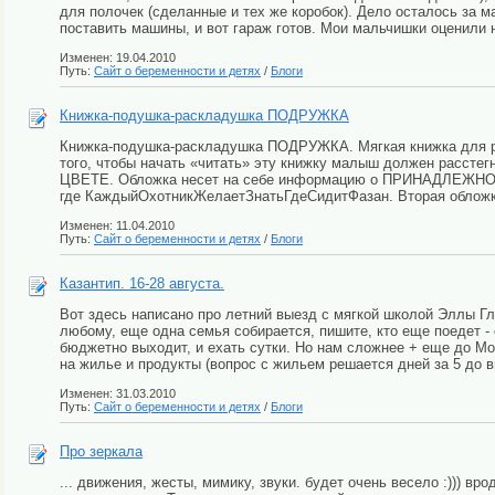
для полочек (сделанные и тех же коробок). Дело осталось за
поставить машины, и вот гараж готов. Мои мальчишки оценили н
Изменен: 19.04.2010
Путь:
Сайт о беременности и детях
/
Блоги
Книжка-подушка-раскладушка ПОДРУЖКА
Книжка-подушка-раскладушка ПОДРУЖКА. Мягкая книжка для ра
того, чтобы начать «читать» эту книжку малыш должен расстег
ЦВЕТЕ. Обложка несет на себе информацию о ПРИНАДЛЕЖНОСТИ
где КаждыйОхотникЖелаетЗнатьГдеСидитФазан. Вторая обложка
Изменен: 11.04.2010
Путь:
Сайт о беременности и детях
/
Блоги
Казантип. 16-28 августа.
Вот здесь написано про летний выезд с мягкой школой Эллы Глуш
любому, еще одна семья собирается, пишите, кто еще поедет -
бюджетно выходит, и ехать сутки. Но нам сложнее + еще до Мо
на жилье и продукты (вопрос с жильем решается дней за 5 до в
Изменен: 31.03.2010
Путь:
Сайт о беременности и детях
/
Блоги
Про зеркала
... движения, жесты, мимику, звуки. будет очень весело :))) вр