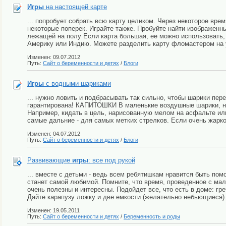
Игры
на настоящей карте
... попробует собрать всю карту целиком. Через некоторое вр
некоторые поперек. Играйте также. Пробуйте найти изображенн
лежащей на полу Если карта большая, ее можно использовать,
Америку или Индию. Можете разделить карту фломастером на у
Изменен: 09.07.2012
Путь:
Сайт о беременности и детях
/
Блоги
Игры
с водными шариками
... нужно ловить и подбрасывать так сильно, чтобы шарики пер
гарантирована! КАПИТОШКИ В маленькие воздушные шарики, на
Например, кидать в цель, нарисованную мелом на асфальте или
самые дальние - для самых метких стрелков. Если очень жарко 
Изменен: 04.07.2012
Путь:
Сайт о беременности и детях
/
Блоги
Развивающие
игры
: все под рукой
... вместе с детьми - ведь всем ребятишкам нравится быть по
станет самой любимой. Помните, что время, проведенное с ма
очень полезны и интересны. Подойдет все, что есть в доме: гре
Дайте карапузу ложку и две емкости (желательно небьющиеся). 
Изменен: 19.05.2011
Путь:
Сайт о беременности и детях
/
Беременность и роды