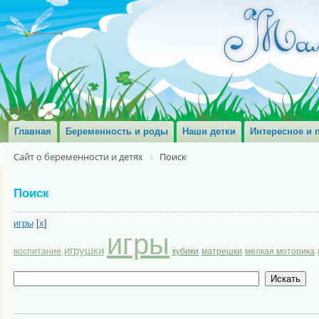
Главная
Беременность и роды
Наши детки
Интересное и 
Сайт о беременности и детях
Поиск
Поиск
игры
[
x
]
игры
игрушки
воспитание
кубики
матрешки
мелкая моторика