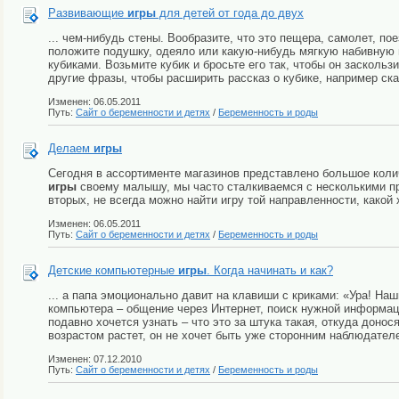
Развивающие
игры
для детей от года до двух
... чем-нибудь стены. Вообразите, что это пещера, самолет, п
положите подушку, одеяло или какую-нибудь мягкую набивную
кубиками. Возьмите кубик и бросьте его так, чтобы он заскольз
другие фразы, чтобы расширить рассказ о кубике, например скаж
Изменен: 06.05.2011
Путь:
Сайт о беременности и детях
/
Беременность и роды
Делаем
игры
Сегодня в ассортименте магазинов представлено большое коли
игры
своему малышу, мы часто сталкиваемся с несколькими пр
вторых, не всегда можно найти игру той направленности, какой 
Изменен: 06.05.2011
Путь:
Сайт о беременности и детях
/
Беременность и роды
Детские компьютерные
игры
. Когда начинать и как?
... а папа эмоционально давит на клавиши с криками: «Ура! Н
компьютера – общение через Интернет, поиск нужной информа
подавно хочется узнать – что это за штука такая, откуда доно
возрастом растет, он не хочет быть уже сторонним наблюдателе
Изменен: 07.12.2010
Путь:
Сайт о беременности и детях
/
Беременность и роды