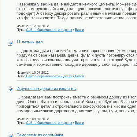
Наверняка у вас на даче найдется немного цемента. Можете сд
этого вам нужно найти подходящую плоскую пластиковую форм
подойдет) А сверху декорировать различными мелкими предмет
что фантазии хватит. Такую плитку не обязательно использоват
Изменен: 12.07.2012
Путь:
Сайт о беременности и детях
/
Блоги
11 летних дел
... две команды и организуйте для них соревнования (можно со
придумают себе названия, девиз, флаг и пусть потренируются
которых лучшая команда получит приз и в честь которой будет
саженец и торжественно посадите деревце у себя во дворе. Наб
Изменен: 10.07.2012
Путь:
Сайт о беременности и детях
/
Блоги
Игрушечная дорога из изоленты
... предлагаем вам построить вместе с ребенком дорогу из изол
даче. Очень быстро и очень просто! Вам потребуется обычная 
пригодиться детали строительного консруктора (из них вы сдела
самодельные знаки дорожного движения, куклы, ну и, конечно, 
Изменен: 09.07.2012
Путь:
Сайт о беременности и детях
/
Блоги
Самолетик из соломинки