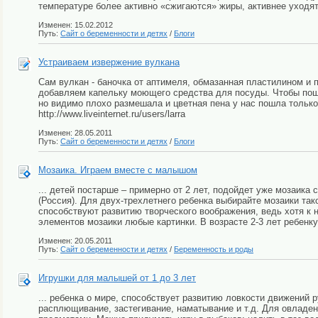
температуре более активно «сжигаются» жиры, активнее уходят
Изменен: 15.02.2012
Путь:
Сайт о беременности и детях
/
Блоги
Устраиваем извержение вулкана
Сам вулкан - баночка от аптимеля, обмазанная пластилином и
добавляем капельку моющего средства для посуды. Чтобы пош
но видимо плохо размешала и цветная пена у нас пошла только
http://www.liveinternet.ru/users/larra
Изменен: 28.05.2011
Путь:
Сайт о беременности и детях
/
Блоги
Мозаика. Играем вместе с малышом
... детей постарше – примерно от 2 лет, подойдет уже мозаика 
(Россия). Для двух-трехлетнего ребенка выбирайте мозаики та
способствуют развитию творческого воображения, ведь хотя к 
элементов мозаики любые картинки. В возрасте 2-3 лет ребенку 
Изменен: 20.05.2011
Путь:
Сайт о беременности и детях
/
Беременность и роды
Игрушки для малышей от 1 до 3 лет
... ребенка о мире, способствует развитию ловкости движений р
расплющивание, застегивание, наматывание и т.д. Для овлад