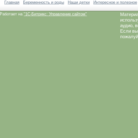
Главная
Беременность и роды
Наши детки
Интересное и полезное
Работает на
"1C-Битрикс: Управление сайтом"
Материа
использ
аудио, 
Если вы
пожалуй