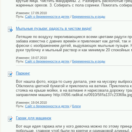
крутые яйца. Чистить мандарины. 2. Разбирать расколотые гре
жаренных орехов. 3. Собирать с пола соринки. Помогать собир
Изменен: 17.09.2010
Путь:
Сайт о беременности и детях
/
Беременность и роды
Мыльные пузыри: радость в чистом виде!
Летящие по воздуху переливающиеся всеми цветами радуги про
забава известна с давних времён и привлекает как детей, так 
фрески с изображением детей, выдувающих мыльные пузыри. Не
руки трубочку и мыльный раствор и как минимум 20 спокойных м
Изменен: 19.07.2010
Путь:
Сайт о беременности и детях
/
Беременность и роды
Паркинг
Вот нашла фото, когда-то сыну делала, уже на мусорку выбросил
Обклеила цветной бумагой и приклеила на ватман. Приклеила к
стояка на крыше мойки, в на ватмане я нарисовала дорожку травку и
заправляем машину http://i056.radikal.ru/0910/5f/fa137c23369a.jpg (
Изменен: 19.04.2010
Путь:
Сайт о беременности и детях
/
Блоги
Гараж для машинок
Вот еще идея гаража или у кого девочка можно по этому принц
побольше, главное чтоб были по крепче и одинаковой длинны)