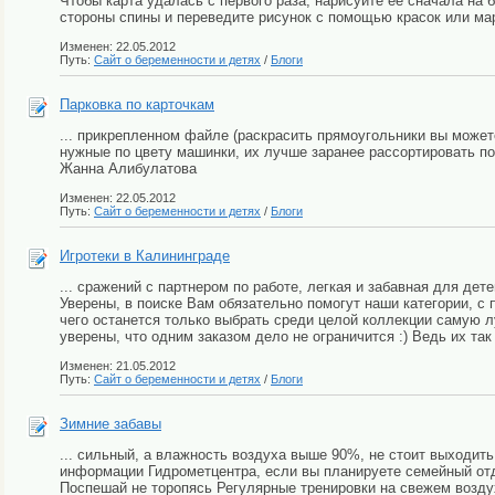
Чтобы карта удалась с первого раза, нарисуйте ее сначала на
стороны спины и переведите рисунок с помощью красок или мар
Изменен: 22.05.2012
Путь:
Сайт о беременности и детях
/
Блоги
Парковка по карточкам
... прикрепленном файле (раскрасить прямоугольники вы может
нужные по цвету машинки, их лучше заранее рассортировать по
Жанна Алибулатова
Изменен: 22.05.2012
Путь:
Сайт о беременности и детях
/
Блоги
Игротеки в Калининграде
... сражений с партнером по работе, легкая и забавная для де
Уверены, в поиске Вам обязательно помогут наши категории, 
чего останется только выбрать среди целой коллекции самую лу
уверены, что одним заказом дело не ограничится :) Ведь их так м
Изменен: 21.05.2012
Путь:
Сайт о беременности и детях
/
Блоги
Зимние забавы
... сильный, а влажность воздуха выше 90%, не стоит выходить
информации Гидрометцентра, если вы планируете семейный отд
Поспешай не торопясь Регулярные тренировки на свежем воздух