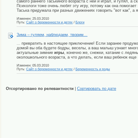
самого раннего Таськиного возраста с ней и играл, и гулял, а с
Психологи тоже очень любят эту игру, потому как она помогает 
Таська придумала при разных движениях говорить "вот как", а я
Изменен: 25.03.2010
Путь:
Сайт о беременности и детях
/
Блоги
Зима – гуляем, наблюдаем, творим…
... превратить в настоящее приключение! Если заранее продум
домой вы оба будете бодры, веселы, а ваш малыш узнает много
актуальные зимние
игры
, конечно же, снежки, катание с ледян
околошкольного возраста, а что делать, если ваш ребенок еще 
Изменен: 05.03.2010
Путь:
Сайт о беременности и детях
/
Беременность и роды
Отсортировано по релевантности
|
Сортировать по дате