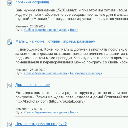
Корзинка сокровищ
Вам нужны свободные 15-20 минут, и при этом вы хотите чтобы 
ход могут пойти абсолютно все вещицы неопасные для малыша 
отдыха! :) А какие "нестандартные игрушки" пользуются успехо
Изменен: 26.10.2012
Путь:
Сайт о беременности и детях
/
Блоги
Малыш на кухне. Готовим, играем, развиваем
... помощником. Конечно, малыш должен выполнять посильную
за мамиными делами оказывает немалое влияние на развитие к
ведь именно там мама проводит большую часть своего времени. 
помешивания и переворачивания можно поиграть со своим крохой
Изменен: 23.10.2012
Путь:
Сайт о беременности и детях
/
Беременность и роды
Домашние классики
Есть одна замечательная игра, в которую в детстве играли все
поиграешь. Зачем же ждать лета - сделаем дома! Отличный пов
http://krokotak.com (http://krokotak.com/)
Изменен: 17.07.2012
Путь:
Сайт о беременности и детях
/
Блоги
Чем занять ребенка на даче?