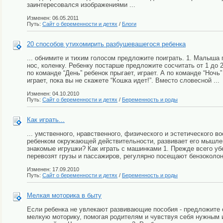
заинтересовался изображениями ...
Изменен: 06.05.2011
Путь:
Сайт о беременности и детях
/
Блоги
20 способов утихомирить разбушевашегося ребенка
... обнимите и тихим голосом предложите поиграть. 1. Малыша п
нос, коленку. Ребенку постарше предложите сосчитать от 1 до 2
по команде “День” ребенок прыгает, играет. А по команде “Ноч
играет, пока вы не скажете “Кошка идет!”. Вместо словесной ...
Изменен: 04.10.2010
Путь:
Сайт о беременности и детях
/
Беременность и роды
Как играть...
... умственного, нравственного, физического и эстетического 
ребенком окружающей действительности, развивает его мышлен
знакомые игрушки? Как играть с машинками 1. Прежде всего уб
перевозят грузы и пассажиров, регулярно посещают бензоколонк
Изменен: 17.09.2010
Путь:
Сайт о беременности и детях
/
Беременность и роды
Мелкая моторика в быту
Если ребенка не увлекают развивающие пособия - предложите 
мелкую моторику, помогая родителям и чувствуя себя нужным 