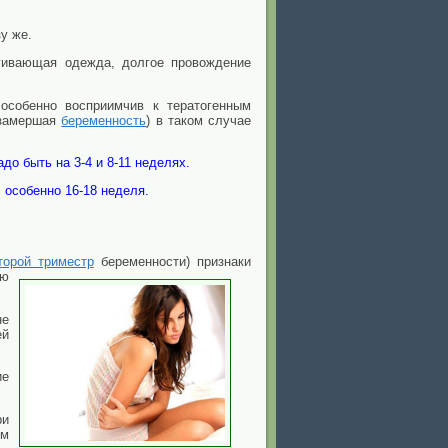
у же.
ягивающая одежда, долгое провождение
особенно восприимчив к тератогенным
 замершая
беременность
) в таком случае
до быть на 3-4 и 8-11 неделях.
 особенно 16-18 неделя.
торой триместр
беременности) признаки
ую
не
ей
ие
ри
ым