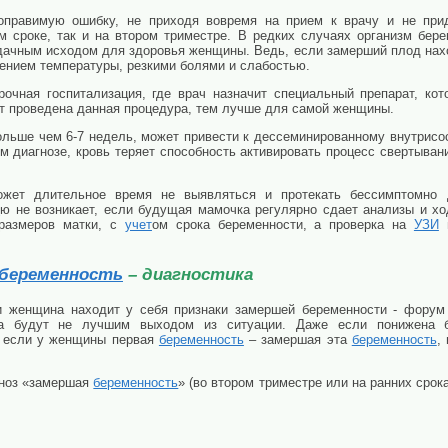
правимую ошибку, не приходя вовремя на прием к врачу и не прид
м сроке, так и на втором триместре. В редких случаях организм бер
дачным исходом для здоровья женщины. Ведь, если замерший плод наход
ением температуры, резкими болями и слабостью.
рочная госпитализация, где врач назначит специальный препарат, ко
ет проведена данная процедура, тем лучше для самой женщины.
больше чем 6-7 недель, может привести к дессеминированному внутрис
ом диагнозе, кровь теряет способность активировать процесс свертыван
ожет длительное время не выявляться и протекать бессимптомно
ь
ю не возникает, если будущая мамочка регулярно сдает анализы и хо
 размеров матки, с
учет
ом срока беременности, а проверка на
УЗИ
п
беременность
– диагностика
 женщина находит у себя признаки замершей беременности - форум 
оза будут не лучшим выходом из ситуации. Даже если понижена
, если у женщины первая
беременность
– замершая эта
беременность
,
гноз «замершая
беременность
» (во втором триместре или на ранних сро