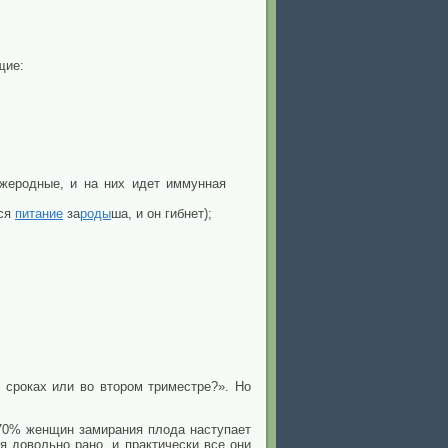
щие:
ужеродные, и на них идет иммунная
тся
питание
за
роды
ша, и он гибнет);
 сроках или во втором триместре?». Но
 70% женщин замирания плода наступает
 довольно рано, и практически все они