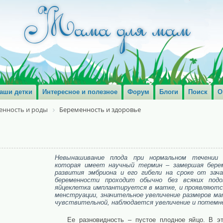
аши детки
Интересное и полезное
Форум
Блоги
Поиск
О
енность и роды
Беременность и здоровье
Невынашивание плода при нормальном течении 
которая имеет научный термин – замершая бере
развития эмбриона и его гибели на сроке от зач
беременности проходит обычно без всяких подо
яйцеклетка имплантируется в матке, и проявляются
менструации, значительное увеличение размеров ма
чувствительной, наблюдается увеличение и потемне
Ее разновидность – пустое плодное яйцо. В э