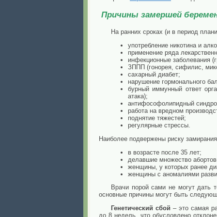
Причины замершей береме
На ранних сроках (и в период пла
употребление никотина и алко
применение ряда лекарственн
инфекционные заболевания (г
ЗППП (гонорея, сифилис, мико
сахарный диабет;
нарушение гормонального бала
бурный иммунный ответ орга
атака);
антифософолипидный синдром
работа на вредном производс
поднятие тяжестей;
регулярные стрессы.
Наиболее подвержены риску замирани
в возрасте после 35 лет;
делавшие множество абортов
женщины, у которых ранее д
женщины с аномалиями разви
Врачи порой сами не могут дать 
основные причины могут быть следующ
Генетический сбой
– это самая р
до 8 недель, что обусловлено отклон