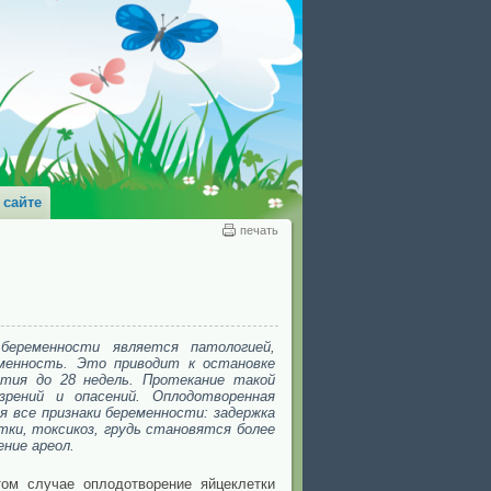
 сайте
печать
беременности является патологией,
менность. Это приводит к остановке
атия до 28 недель. Протекание такой
зрений и опасений. Оплодотворенная
 все признаки беременности: задержка
тки, токсикоз, грудь становятся более
ние ареол.
том случае оплодотворение яйцеклетки