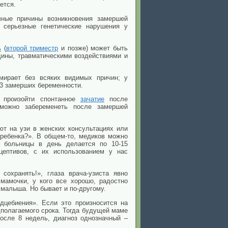
ется.
чные причины возникновения замершей
о серьезные генетические нарушения у
ь
(
второй триместр
и позже) может быть
ины, травматическими воздействиями и
ирает без всяких видимых причин; у
3 замерших беременности.
т произойти спонтанное
зачатие
после
 можно забеременеть после замершей
ют на узи в женских консультациях или
 ребенка?». В общем-то, медиков можно
и больницы в день делается по 10-15
цептивов, с их использованием у нас
 сохранять!», глаза врача-узиста явно
мамочки, у кого все хорошо, радостно
 малыша. Но бывает и по-другому.
дцебиения». Если это произносится на
полагаемого срока. Тогда будущей маме
осле 8 недель, диагноз однозначный –