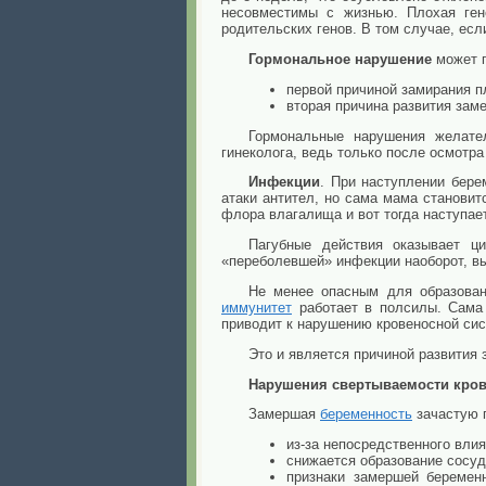
несовместимы с жизнью. Плохая ген
родительских генов. В том случае, есл
Гормональное нарушение
может п
первой причиной замирания пл
вторая причина развития зам
Гормональные нарушения желате
гинеколога, ведь только после осмотра
Инфекции
. При наступлении бер
атаки антител, но сама мама становит
флора влагалища и вот тогда наступа
Пагубные действия оказывает ц
«переболевшей» инфекции наоборот, в
Не менее опасным для образова
иммунитет
работает в полсилы. Сама 
приводит к нарушению кровеносной сис
Это и является причиной развития 
Нарушения свертываемости кро
Замершая
беременность
зачастую 
из-за непосредственного вли
снижается образование сосуд
признаки замершей беременн