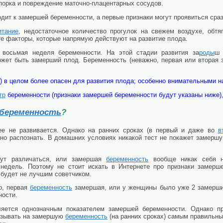
порка и повреждение маточно-плацентарных сосудов.
дит к замершей беременности, а первые признаки могут проявиться сраз
итание
, недостаточное количество прогулок на свежем воздухе, обт
 те факторы, которые напрямую действуют на развитие плода.
восьмая неделя беременности. На этой стадии развития за
роды
ш 
ожет быть замерший плод. Беременность (неважно, первая или вторая
) в целом более опасен для развития плода; особенно внимательными на
тр
беременности (признаки замершей беременности будут указаны ниже),
беременность
?
е не развивается. Однако на ранних сроках (в первый и даже во
в
но
распознать. В домашних условиях никакой тест не покажет замерш
ут различаться, или замершая
беременность
вообще никак себя 
 недель. Поэтому не стоит искать в Интернете про признаки замерш
 будет не лучшим советчиком.
о, первая
беременность
замершая, или у женщины было уже 2 замерш
ности.
яется однозначным показателем замершей беременности. Однако п
азывать на замершую
беременность
(на ранних сроках) самым правильн