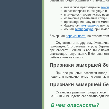
решением будет обратиться к гинеколог
внезапное прекращение
токси
схваткообразные, тянущие и
мажущиеся кровянистые выд
остановка увеличения груди;
прекращение набухания моло
базальная
температура
при з
общая
температура
при замер
Замершая
беременность
во втором три
Случается и по-другому. Женщина 
прокладке. Это означает угрозу бере
пренебрегать нельзя. В больнице нач
снижающие тонус матки. В большинст
ребенка уже не спасти.
Признаки замершей бе
При прекращении развития плода 
неделе, в принципе ничем не отличают
Признаки замершей бе
Остановка развития плода в этом 
на 16,18 и 19 неделе абсолютно одина
В чем опасность?