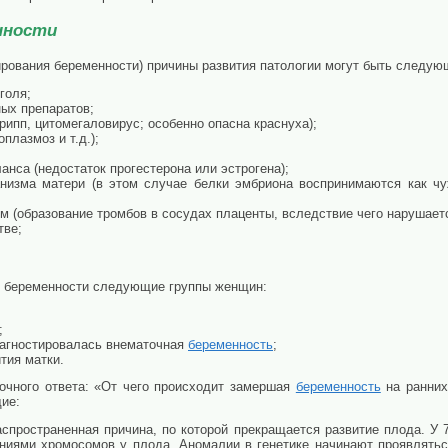
нности
нирования беременности) причины развития патологии могут быть следую
голя;
ых препаратов;
рипп, цитомегаловирус; особенно опасна краснуха);
плазмоз и т.д.);
нса (недостаток прогестерона или эстрогена);
низма матери (в этом случае белки эмбриона воспринимаются как ч
 (образование тромбов в сосудах плаценты, вследствие чего нарушае
тве;
я беременности следующие группы женщин:
;
иагностировалась внематочная
беременность
;
тия матки.
точного ответа: «От чего происходит замершая
беременность
на ранних
ие:
аспространенная причина, по которой прекращается развитие плода. У
ениями хромосомов у плода. Аномалии в генетике начинают проявляться