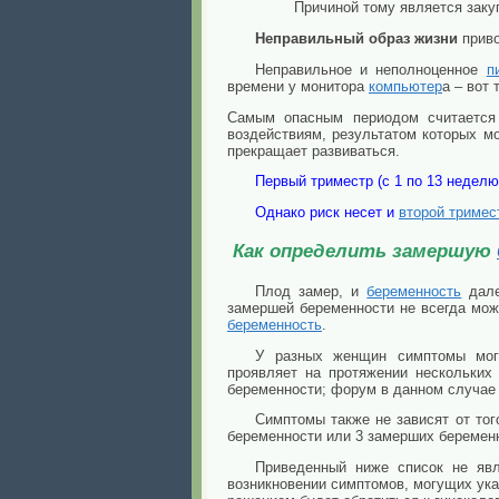
Причиной тому является заку
Неправильный образ жизни
приво
Неправильное и неполноценное
п
времени у монитора
компьютер
а – вот
Самым опасным периодом считается 
воздействиям, результатом которых м
прекращает развиваться.
Первый триместр (с 1 по 13 неделю
Однако риск несет и
второй тримес
Как определить замершую
Плод замер, и
беременность
дале
замершей беременности не всегда мож
беременность
.
У разных женщин симптомы мог
проявляет на протяжении нескольких
беременности; форум в данном случае
Симптомы также не зависят от тог
беременности или 3 замерших беремен
Приведенный ниже список не явл
возникновении симптомов, могущих ук