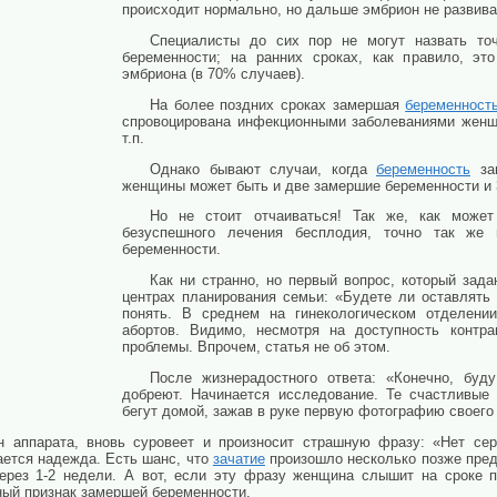
происходит нормально, но дальше эмбрион не развива
Специалисты до сих пор не могут назвать то
беременности; на ранних сроках, как правило, эт
эмбриона (в 70% случаев).
На более поздних сроках замершая
беременност
спровоцирована инфекционными заболеваниями женщ
т.п.
Однако бывают случаи, когда
беременность
зам
женщины может быть и две замершие беременности и 
Но не стоит отчаиваться! Так же, как може
безуспешного лечения бесплодия, точно так же
беременности.
Как ни странно, но первый вопрос, который зада
центрах планирования семьи: «Будете ли оставлять
понять. В среднем на гинекологическом отделени
абортов. Видимо, несмотря на доступность контра
проблемы. Впрочем, статья не об этом.
После жизнерадостного ответа: «Конечно, буду
добреют. Начинается исследование. Те счастливые 
бегут домой, зажав в руке первую фотографию своего
н аппарата, вновь суровеет и произносит страшную фразу: «Нет сер
ается надежда. Есть шанс, что
зачатие
произошло несколько позже пред
через 1-2 недели. А вот, если эту фразу женщина слышит на сроке п
ный признак замершей беременности.