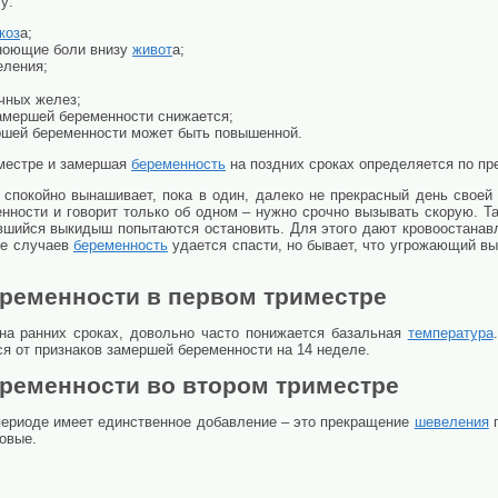
у:
коз
а;
 ноющие боли внизу
живот
а;
еления;
чных желез;
амершей беременности снижается;
шей беременности может быть повышенной.
местре и замершая
беременность
на поздних сроках определяется по п
спокойно вынашивает, пока в один, далеко не прекрасный день своей 
менности и говорит только об одном – нужно срочно вызывать скорую. 
авшийся выкидыш попытаются остановить. Для этого дают кровоостанавл
ве случаев
беременность
удается спасти, но бывает, что угрожающий в
ременности в первом триместре
на ранних сроках, довольно часто понижается базальная
температура
ся от признаков замершей беременности на 14 неделе.
ременности во втором триместре
периоде имеет единственное добавление – это прекращение
шевеления
п
ковые.