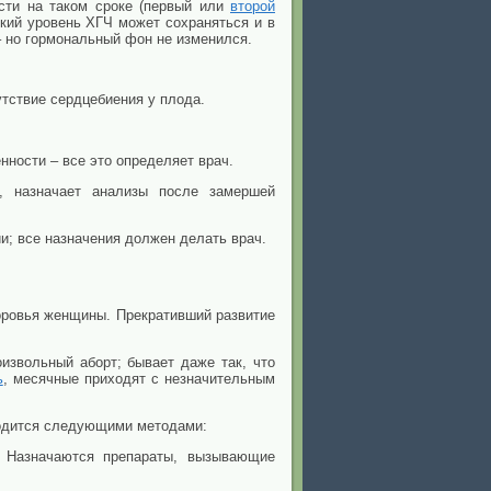
сти на таком сроке (первый или
второй
окий уровень ХГЧ может сохраняться и в
– но гормональный фон не изменился.
утствие сердцебиения у плода.
нности – все это определяет врач.
и, назначает анализы после замершей
и; все назначения должен делать врач.
доровья женщины. Прекративший развитие
извольный аборт; бывает даже так, что
ь
, месячные приходят с незначительным
водится следующими методами:
 Назначаются препараты, вызывающие