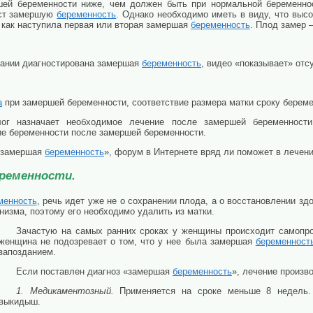
ршей беременности ниже, чем должен быть при нормальной беременно
тест замершую
беременность
. Однако необходимо иметь в виду, что выс
, как наступила первая или вторая замершая
беременность
. Плод замер 
вании диагностирована замершая
беременность
, видео «показывает» отс
а
при замершей беременности, соответствие размера матки сроку береме
олог назначает необходимое лечение после замершей беременност
ие беременности после замершей беременности.
 «замершая
беременность
», форум в Интернете вряд ли поможет в лечени
еременности.
менность
, речь идет уже не о сохранении плода, а о восстановлении з
низма, поэтому его необходимо удалить из матки.
Зачастую на самых ранних сроках у женщины происходит самопро
женщина не подозревает о том, что у нее была замершая
беременност
запозданием.
Если поставлен диагноз «замершая
беременность
», лечение произ
1. Медикаментозный.
Применяется на сроке меньше 8 недель.
выкидыш.