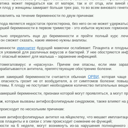
етика может передаться как от матери, так и от отца, или виной 
и плод у женщины замирает больше трех раз, то во всем виновато генет
овлиять на течение беременности по двум причинам:
ода является недостаток прогестерона, без него он не может удержатьс
ершей беременности в первом триместре - это избыток мужских гормонов
льно определить еще до беременности и пройти полный курс лече
 он сможет сказать, какие именно нужны анализы.
еменности
иммунитет
будущей мамочки ослабевает. Плацента и плодны
ся уязвимой для различных вирусов и бактерий. У нее обостряются ин
ет опасный момент для малыша – заражение инфекцией.
итомегаловирус и «краснуха». Причем они опасны, если ими зара
ырабатываются антитела, препятствующие обострению болезни.
ния замершей беременности считается обычная
ОРВИ
, которая чаще 
опасность грозит не от возбудителя, а от симптомов болезни: пов
темы. К плоду не поступает необходимое количество питательных веще
замершей беременности, признаки которой могут проявляться, а могут пр
ви
, которые вызваны антифосфолипидным синдромом, также влияют на 
происходит по нескольким причинам:
яния антифосфолипидных антител на яйцеклетку, что мешает имплантаци
ов плаценты и в связи с этим происходит снижение ее функций;
ости на 6 неделе, могут возникнуть из-за нарушения полноценного