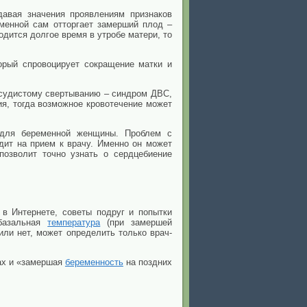
авая значения проявлениям признаков
еменной сам отторгает замерший плод –
ится долгое время в утробе матери, то
торый спровоцирует сокращение матки и
осудистому свертыванию – синдром ДВС,
ия, тогда возможное кровотечение может
 для беременной женщины. Проблем с
дит на прием к врачу. Именно он может
озволит точно узнать о сердцебиение
в Интернете, советы подруг и попытки
 базальная
температура
(при замершей
 или нет, может определить только врач-
ках и «замершая
беременность
на поздних