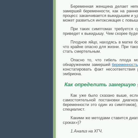
Беременная женщина делает непо
замершей беременности, как на ранне
процесс заканчивается выкидышем и у
может развиться интоксикация с повыш
При таких симптомах требуется с
приведет к выкидышу. Чем скорее буд
Плодное яйцо, находясь в матке 
что крайне опасно для жизни. При так
стать смертельным.
Опасно то, что гибель плода м
обнаружением замершей
беременност
констатировать факт несоответствия
эмбриона.
Как определить замершую
Как уже было сказано выше, если
самостоятельной постановки диагн
беременности это один из симптомов)
специалист.
Какими же методами ставится диа
сроках»)?
1.Анализ на ХГЧ.