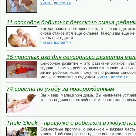
читать далее >>
11 способов добиться детского смеха ребенк
Каждая мама с нетерпение ждет первого детского
снова становится еще сильнее! И если вы еще не 
очень пригодится.
читать далее >>
15 простых игр для сенсорного развития ма
Сенсорное развитие – это развитие органов чувс
задача – помочь ребенку накопить знания и опыт 
жизни ребенок может получить огромный сенсорн
малыша появится в будущем.
читать далее >>
74 совета по уходу за новорожденным
Вы и ваш малыш уже дома. Вы начинаете устраива
теперь подчинено потребностям нового члена сем
Thule Sleek – прогулки с ребенком в любую по
Совместные прогулки с ребенком – важная часть 
улицу. Чтобы капризы погоды не испортили промен