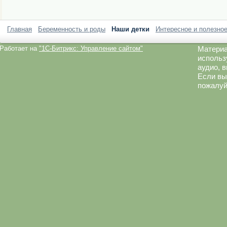
Главная
Беременность и роды
Наши детки
Интересное и полезно
Работает на
"1C-Битрикс: Управление сайтом"
Материа
использ
аудио, 
Если вы
пожалуй