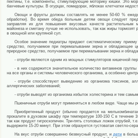
пектины, т.е. компоненты, стимулирующие моторику кишки. Это морк
бахчевые культуры. В огурцах, помидорах, яблоках клетчатки недост
Овощи и фрукты должны составлять не менее 50-60 % ежедн
обработки). Во время
обеда больным детям овощи следует предл
заправляя их для повышения вкусовых качеств растительным 
майонеза и сметану лучше не использовать, так как жиры тормозят
в овощной или крупяной суп.
Особое значение педиатры придают систематическому приему
средство, получаемое при перемалывании зерна и обладающее ц
природное средство, получаемое при перемалывании зерна и облад
- отруби являются одним из мощных стимуляторов кишечной пер
- в них содержится значительное количество витаминов группы
на все органы и системы человеческого организма, а особенно цент
- отруби способствуют выведению из организма токсинов, ал
аллергических заболеваний;
- отруби выводят из организма избыток холестерина и тем сам
Пшеничные отруби могут применяться в любом виде. Чаще мы р
Приобретенный продукт (обычно продается на мелькомбинатах
прокалите в духовом шкафу при температуре 100-150 С в течение 1
так как продукт гигроскопичен. Три-пять столовых ложек отрубей, т.е
выдержите 15-20 минут. При этом образуется густоватая светло-сер
На вкус отруби совершенно безвкусный продукт, и
дети
в больш