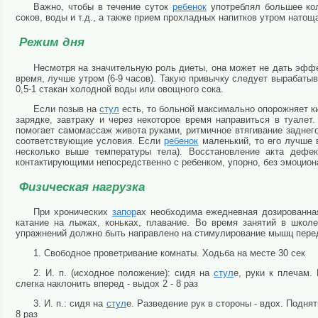
Важно, чтобы в течение суток
ребенок
употреблял большее коли
соков, воды и т.д., а также прием прохладных напитков утром натощ
Режим дня
Несмотря на значительную роль диеты, она может не дать эффе
время, лучше утром (6-9 часов). Такую привычку следует вырабатыв
0,5-1 стакан холодной воды или овощного сока.
Если позыв на
стул
есть, то больной максимально опорожняет к
зарядке, завтраку и через некоторое время направиться в туалет
помогает самомассаж живота руками, ритмичное втягивание заднег
соответствующие условия. Если
ребенок
маленький, то его лучше 
несколько выше температуры тела). Восстановление акта дефе
контактирующими непосредственно с ребенком, упорно, без эмоцион
Физическая нагрузка
При хронических
запор
ах необходима ежедневная дозированна
катание на лыжах, коньках, плавание. Во время занятий в школ
упражнений должно быть направлено на стимулирование мышц пере
1. Свободное проветривание комнаты. Ходьба на месте 30 сек
2. И. п. (исходное положение): сидя на
стул
е, руки к плечам.
слегка наклонить вперед - выдох 2 - 8 раз
3. И. п.: сидя на
стул
е. Разведение рук в стороны - вдох. Поднят
8 раз