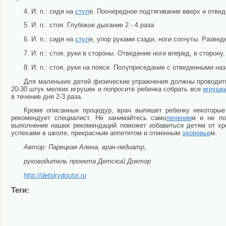
4. И. п.: сидя на
стул
е. Поочередное подтягивание вверх и отведе
5. И. п.: стоя. Глубокое дыхание 2 - 4 раза
6. И. п.: сидя на
стул
е, упор руками сзади, ноги согнуты. Разведе
7. И. п.: стоя, руки в стороны. Отведение ноги вперед, в сторону,
8. И. п.: стоя, руки на поясе. Полуприседание с отведенными наз
Для маленьких детей физические упражнения должны проводит
20-30 штук мелких игрушек и попросите ребенка собрать все
игрушк
в течение дня 2-3 раза.
Кроме описанных процедур, врач выпишет ребенку некоторые
рекомендует специалист. Не занимайтесь само
лечение
м и не по
выполнение наших рекомендаций поможет избавиться детям от хр
успехами в школе, прекрасным аппетитом и отменным
здоровье
м.
Автор: Парецкая Алена, врач-педиатр,
руководитель проекта Детский Доктор
http://detskydoctor.ru
Теги: