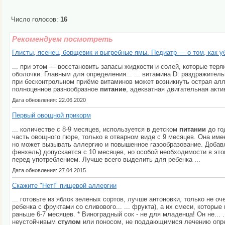
Число голосов:
16
Рекомендуем посмотреть
Глисты, ясенец, борщевик и выгребные ямы. Педиатр — о том, как у
... при этом — восстановить запасы жидкости и солей, которые тер
оболочки. Главным для определения... ... витамина D: раздражител
при бесконтрольном приёме витаминов может возникнуть острая алле
полноценное разнообразное
питание
, адекватная двигательная акти
Дата обновления: 22.06.2020
Первый овощной прикорм
... количестве с 8-9 месяцев, используется в детском
питании
до го
часть овощного пюре, только в отварном виде с 9 месяцев. Она им
но может вызывать аллергию и повышенное газообразование. Добав
фенхель) допускается с 10 месяцев, но особой необходимости в это
перед употреблением. Лучше всего выделить для ребенка ...
Дата обновления: 27.04.2015
Скажите "Нет!" пищевой аллергии
... готовьте из яблок зеленых сортов, лучше антоновки, только не о
ребенка с фруктами со сливового... ... фрукта), а их смеси, кото
раньше 6-7 месяцев. * Виноградный сок - не для младенца! Он не...
неустойчивым
стулом
или поносом, не поддающимися лечению опрел