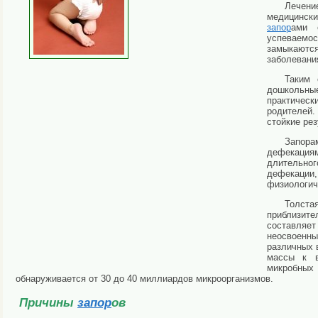
Лечен
медицински
запор
ами 
успеваемо
замыкаются
заболевания
Таким 
дошкольные
практичес
родителей.
стойкие рез
Запора
дефекациям
длительног
дефекаци
физиологич
Толста
приблизит
составляе
неосвоенны
различных 
массы к в
микробных
обнаруживается от 30 до 40 миллиардов микроорганизмов.
Причины
запор
ов