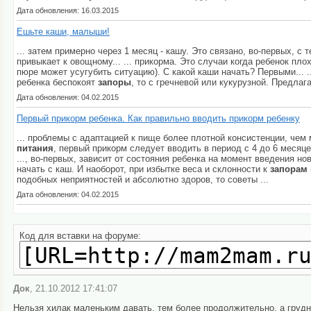
Дата обновления: 16.03.2015
Ешьте каши, малыши!
... затем примерно через 1 месяц - кашу. Это связано, во-первых, с 
привыкает к овощному... ... прикорма. Это случаи когда ребенок пл
пюре может усугубить ситуацию). С какой каши начать? Первыми... 
ребенка беспокоят
запоры
, то с гречневой или кукурузной. Предла
Дата обновления: 04.02.2015
Первый прикорм ребенка. Как правильно вводить прикорм ребенку
... проблемы с адаптацией к пище более плотной консистенции, чем
питания
, первый прикорм следует вводить в период с 4 до 6 месяц
..., во-первых, зависит от состояния ребенка на момент введения 
начать с каш. И наоборот, при избытке веса и склонности к
запорам
подобных неприятностей и абсолютно здоров, то советы ...
Дата обновления: 04.02.2015
Код для вставки на форуме:
Док
, 21.10.2012 17:41:07
Нельзя хилак маленьким давать, тем более продолжительно, а грудни