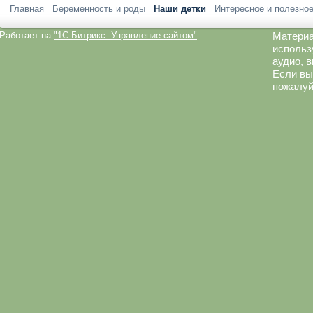
Главная
Беременность и роды
Наши детки
Интересное и полезно
Работает на
"1C-Битрикс: Управление сайтом"
Материа
использ
аудио, 
Если вы
пожалуй