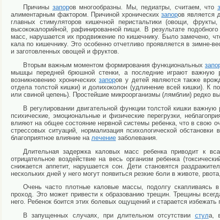
Причины
запор
ов многообразны. Мы, педиатры, считаем, что
алиментарным фактором. Причиной хронических
запор
ов является 
главных стимуляторов кишечной перистальтики (овощи, фрукты,
высококалорийной, рафинированной пищи. В результате подобного
масс, нарушается их продвижение по кишечнику. Было замечено, ч
кала по кишечнику. Это особенно отчетливо проявляется в зимне-ве
и заготовленных овощей и фруктов.
Вторым важным моментом формирования функциональных
запо
мышцы передней брюшной стенки, а последние играют важную 
возникновению хронических
запор
ов у детей являются также врож
отдела толстой кишки) и долихоколон (удлинение всей кишки). К 
или свиной цепень). Простейшие микроорганизмы (лямблии) редко 
В регулировании двигательной функции толстой кишки важную 
психические, эмоциональные и физические перегрузки, неблагоп
влияют на общее состояние нервной системы ребенка, что в свою о
стрессовых ситуаций, нормализация психологической обстановки 
благоприятное влияние на
лечение
заболевания.
Длительная задержка каловых масс ребенка приводит к вса
отрицательное воздействие на весь организм ребенка (токсичес
снижается аппетит, нарушается сон. Дети становятся раздражит
нескольких дней у него могут появиться резкие боли в животе, рвот
Очень часто плотные каловые массы, подолгу скапливаясь в
проход. Это может привести к образованию трещин. Трещины всег
него. Ребенок боится этих болевых ощущений и старается избежать
В запущенных случаях, при длительном отсутствии
стул
а, 