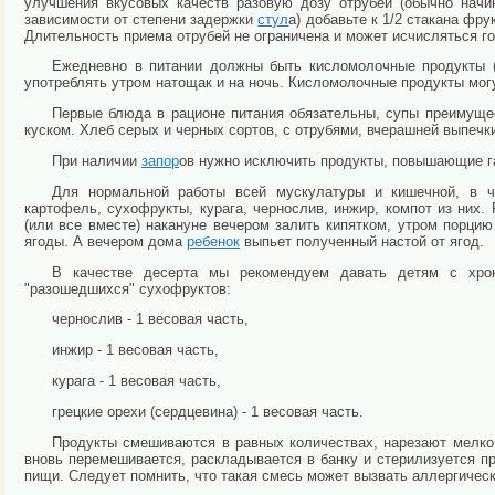
улучшения вкусовых качеств разовую дозу отрубей (обычно начин
зависимости от степени задержки
стул
а) добавьте к 1/2 стакана фру
Длительность приема отрубей не ограничена и может исчисляться го
Ежедневно в питании должны быть кисломолочные продукты (п
употреблять утром натощак и на ночь. Кисломолочные продукты мо
Первые блюда в рационе питания обязательны, супы преимущес
куском. Хлеб серых и черных сортов, с отрубями, вчерашней выпечк
При наличии
запор
ов нужно исключить продукты, повышающие га
Для нормальной работы всей мускулатуры и кишечной, в ча
картофель, сухофрукты, курага, чернослив, инжир, компот из них.
(или все вместе) накануне вечером залить кипятком, утром порцию
ягоды. А вечером дома
ребенок
выпьет полученный настой от ягод.
В качестве десерта мы рекомендуем давать детям с хр
"разошедшихся" сухофруктов:
чернослив - 1 весовая часть,
инжир - 1 весовая часть,
курага - 1 весовая часть,
грецкие орехи (сердцевина) - 1 весовая часть.
Продукты смешиваются в равных количествах, нарезают мелко 
вновь перемешивается, раскладывается в банку и стерилизуется при
пищи. Следует помнить, что такая смесь может вызвать аллергичес