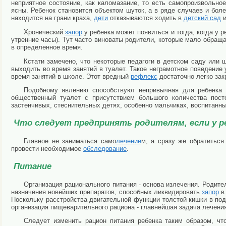
неприятное состояние, как каломазание, то есть самопроизвольно
ясны. Ребенок становится объектом шуток, а в ряде случаев и бол
находится на грани краха,
дети
отказываются ходить в
детский сад
и
Хронический
запор
у ребенка может появиться и тогда, когда у 
утренние часы). Тут часто виноваты родители, которые мало обраща
в определенное время.
Кстати замечено, что некоторые педагоги в детском саду или
выходить во время занятий в туалет. Такое неграмотное поведение 
время занятий в школе. Этот вредный
рефлекс
достаточно легко зак
Подобному явлению способствуют непривычная для ребенка
общественный туалет с присутствием большого количества посто
застенчивых, стеснительных детях, особенно мальчиках, воспитанн
Что следует предпринять родителям, если у р
Главное не заниматься само
лечение
м, а сразу же обратиться
провести необходимое
обследование
.
Питание
Организация рационального питания - основа излечения. Роди
назначения новейших препаратов, способных ликвидировать
запор
в 
Поскольку расстройства двигательной функции толстой кишки в п
организация пищеварительного рациона - главнейшая задача лечени
Следует изменить рацион питания ребенка таким образом, ч