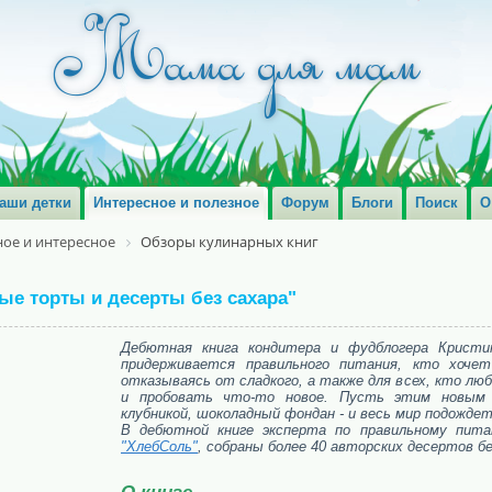
аши детки
Интересное и полезное
Форум
Блоги
Поиск
О
ое и интересное
Обзоры кулинарных книг
ые торты и десерты без сахара"
Дебютная книга кондитера и фудблогера Кристи
придерживается правильного питания, кто хочет
отказываясь от сладкого, а также для всех, кто лю
и пробовать что-то новое. Пусть этим новым 
клубникой, шоколадный фондан - и весь мир подождет
В дебютной книге эксперта по правильному пит
"ХлебСоль"
, собраны более 40 авторских десертов бе