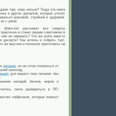
даже тем, кому нельзя? Тогда эта книга
жных и других десертов, которые утолят
аваться красивой, стройной и здоровой.
 их с умом.
а @eko.tort расскажет все секреты
 практична и станет вашим советчиком в
и чем ее заменить? Что же взять вместо
я десерта? Как испечь и собрать торт,
о же вкусное и полезное приготовить на
ое
питание
, но не готов отказаться от
ашний шоколад.
рецепт
для вашего типа питания: без
.
шение калорий, белков, жиров и
читесь легко разбираться в ПП-
жество лайфхаков, которые помогут