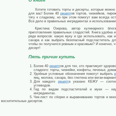
О книге
Хотите готовить торты и десерты, которые можно 
для вас! Более 40
рецепт
ов тортов, чизкейков, пиро
тягу к сладкому, но при этом помогут вам всегда ост
Все дело в правильных ингредиентах и использовании
Кристина Озерова, автор кулинарного блог
приготовления правильных сладостей. Книга удобна и
ряде вопросов: какую муку и где использовать, как 
сахара и как выбрать безопасный подсластитель дл
чтобы он получился ровным и красивым? И конечно, чт
десерт!
Пять причин купить
Более 40
рецепт
ов для тех, кто практикует здоров
сладкого: торты, чизкейки, конфеты, печенье, дом
Удобные условные обозначения помогут выбрать
яиц, молока, сахара, без глютена или веган-вариант
Для каждого
рецепт
а указано КБЖУ — соотно
углеводов.
Гид по видам подсластителей и муки — нау
ингредиентах.
Чек-лист по сборке и выравниванию тортов и мно
я восхитительных десертов.