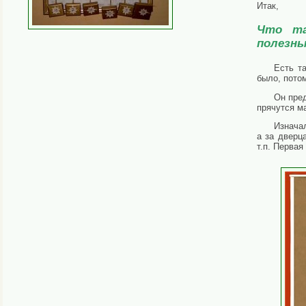
Итак,
Что та
полезны
Есть т
было, пото
Он пред
прячутся м
Изнача
а за дверц
т.п. Первая