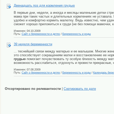
Двенадцать поз для кормления грудью
В первые дни, недели, а иногда и месяцы маленькие детки стр
мама при таких частых и длительных кормлениях не уставала.
удобно и комфортно кормить малютку. Ведь известно, чем уда
сможет хорошо приложиться к груди (не без помощи мамочки, ко
Изменен: 04.10.2009
Путь:
Сайт о беременности и детях
/
Беременность и роды
39 неделя беременности
... теснейшей связи между матерью и ее малышом. Многие жен
это способствует сокращениям матки и восстановлению ее нор
грудью
помогает почувствовать ту особую близость между мат
возможность расслабиться, отдохнуть и провести прекрасные,
Изменен: 07.08.2009
Путь:
Сайт о беременности и детях
/
Беременность и роды
/
Календарь бер
Отсортировано по релевантности
|
Сортировать по дате