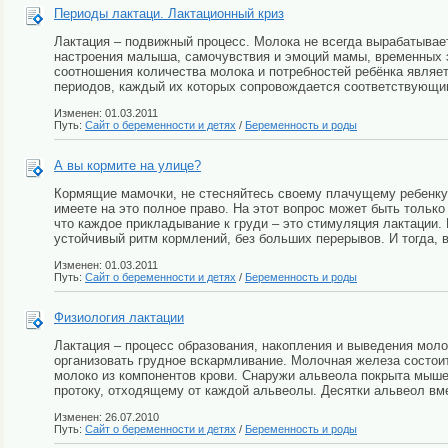
Периоды лактаци. Лактационный криз
Лактация – подвижный процесс. Молока не всегда вырабатывает
настроения малыша, самочувствия и эмоций мамы, временных э
соотношения количества молока и потребностей ребёнка являет
периодов, каждый их которых сопровождается соответствующими
Изменен: 01.03.2011
Путь:
Сайт о беременности и детях
/
Беременность и роды
А вы кормите на улице?
Кормящие мамочки, не стесняйтесь своему плачущему ребенку 
имеете на это полное право. На этот вопрос может быть только
что каждое прикладывание к груди – это стимуляция лактации.
устойчивый ритм кормлений, без больших перерывов. И тогда, в
Изменен: 01.03.2011
Путь:
Сайт о беременности и детях
/
Беременность и роды
Физиология лактации
Лактация – процесс образования, накопления и выведения моло
организовать грудное вскармливание. Молочная железа состои
молоко из компонентов крови. Снаружи альвеола покрыта мыш
протоку, отходящему от каждой альвеолы. Десятки альвеол в
Изменен: 26.07.2010
Путь:
Сайт о беременности и детях
/
Беременность и роды