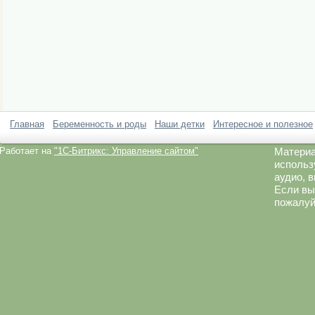
Главная
Беременность и роды
Наши детки
Интересное и полезное
Работает на
"1C-Битрикс: Управление сайтом"
Материа
использ
аудио, 
Если вы
пожалуй