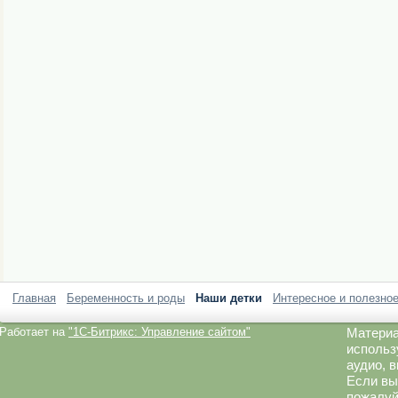
Главная
Беременность и роды
Наши детки
Интересное и полезно
Работает на
"1C-Битрикс: Управление сайтом"
Материа
использ
аудио, 
Если вы
пожалуй