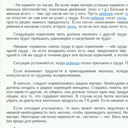
- Не кормите по часам. Во всем мире матери успешно кормили 
малыша (беспокойство, поисковые движения, плач и т.д.) Больше в
меньше всего — там, где часов нет ни у кого. Пусть
ребенок
сосет
г
не отпустит ее сам или не уснет у груди. Если
ребенок
сосет
грудь
просто решил немного передохнуть. Если после «окончания» перво
ребенка в желании сосать вторую
грудь
, если он все еще хочет есть
Следующее кормление мать должна начинать c другой груди т
молоко будет прибывать равномерно и нагрубания не будет.
Никакие «правила» смены груди в одно кормление — обе груди
одной груди , но если младенец хочет есть еще, предложите ем
одной и той же груди в течении двух или больше кормлений, а потом
Ситуация усложняется, когда
ребенок
плохо приложен к груди. 
Если возникают трудности в прикладывании малыша, всегд
консультанта по грудному вскармливанию.
В-третьих, следует нормализовать рацион матери. Необходимо 
должны входить в рацион кормящей женщины; Стараясь помочь мла
или какие-то другие, но убирать она должна только один вид проду
общем, все то, что содержит молоко. В случае если белок молок
убрать из диеты все молочные продукты на 7-8 дней. Если никаких 
Если ситуация улучшилась, то мать может начать медленно в
никакой необходимости пить молоко, чтобы производить молоко). Н
матери. Некоторые частично переносят их, частично — нет. Мать мо
без вреда для ребенка.