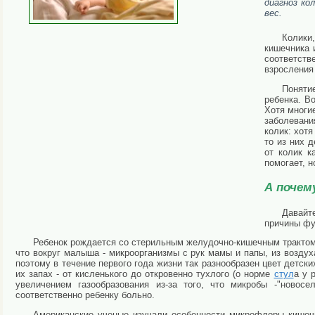
диагноз ко
вес.
Колики
кишечника 
соответст
взросления
Поняти
ребенка. В
Хотя многи
заболевани
колик: хотя
то из них д
от колик к
помогает, н
А почем
Давайт
причины фу
Ребенок рождается со стерильным желудочно-кишечным трактом,
что вокруг малыша - микроорганизмы с рук мамы и папы, из воздуха
поэтому в течение первого года жизни так разнообразен цвет детски
их запах - от кисленького до откровенно тухлого (о норме
стул
а у 
увеличением газообразования из-за того, что микробы -"новос
соответственно ребенку больно.
Американские ученые изучали особенности микрофлоры кишеч