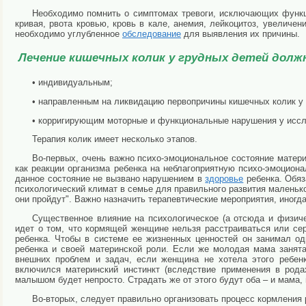
Необходимо помнить о симптомах тревоги, исключающих функц
кривая, рвота кровью, кровь в кале, анемия, лейкоцитоз, увеличе
необходимо углубленное
обследование
для выявления их причины.
Лечение кишечных колик у грудных детей долж
• индивидуальным;
• направленным на ликвидацию первопричины кишечных колик у 
• корригирующим моторные и функциональные нарушения у исс
Терапия колик имеет несколько этапов.
Во-первых, очень важно психо-эмоциональное состояние матери
как реакции организма ребенка на неблагоприятную психо-эмоцион
данное состояние не вызвано нарушением в
здоровье
ребенка. Обяз
психологический климат в семье для правильного развития маленько
они пройдут". Важно назначить терапевтические мероприятия, иногд
Существенное влияние на психологическое (а отсюда и физиче
идет о том, что кормящей женщине нельзя расстраиваться или се
ребенка. Чтобы в системе ее жизненных ценностей он занимал о
ребенка и своей материнской роли. Если же молодая мама занят
внешних проблем и задач, если женщина не хотела этого ребен
включился материнский инстинкт (вследствие применения в рода
малышом будет непросто. Страдать же от этого будут оба – и мама, 
Во-вторых, следует правильно организовать процесс кормления 