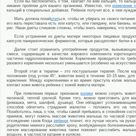
Если вы беспокоитесь о том, хватает ли вам кальция, то кальц
никаких проблем для вашего организма. Известно, что
кормление
г
кальций в специальных добавках. Ребенок получит все, в чем нужда
Мать должна позаб
отит
ься, чтобы не убирать из своего питани
его мать переставала есть или капусту, или говядину, или бананы, 
рис. Наши диеты слишком сложны, чтобы знать наверняка, что влияе
Если устранение из диеты матери некоторых пищевых продукт
капсуле панкреатических ферментов, которые расщепляют белки в ки
Далее стоит ограничить употребление продуктов, вызывающих
смеси, содержащие в качестве жирового компонента короткоцеп
частично гидролизованным белком. Кормление проводится по тре
разового кормления несколько уменьшается (особенно на искусстве
Второй этап в терапии – это постуральная терапия. После к
положении (под углом 45°, животом вниз) в течение 10–15 мин, для
кормления. Между кормлениями и во время приступа колик малыш
контакт кожи живота ребенка с кожей живота матери.
При появлении первых признаков
колики
можно согреть животи
пеленкой, теплой грелкой. Кроме того, можно приготовить для 
(ромашка, мята, шалфей, душица). Они обладают успокаивающим
способов облегчить страдания малютки – положить его на тепл
Позаботьтесь лишь о том, чтобы самой пребывать в спокойном состо
приемов, могут помочь массаж животика малыша по часовой стрелк
отхождению газов.Когда
ребенок
плачет, его лучше носить на рука
родителями немного расслабит кроху, возбужденную болезненными
легкое массирование животика также поможет расслабить малыш
воздухе, в частности катание в коляске.