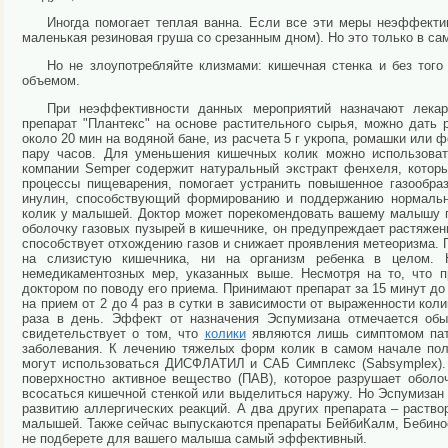
Иногда помогает теплая ванна. Если все эти меры неэффекти
маленькая резиновая груша со срезанным дном). Но это только в са
Но не злоупотребляйте клизмами: кишечная стенка и без того
объемом.
При неэффективности данных мероприятий назначают лекарс
препарат "Плантекс" на основе растительного сырья, можно дать 
около 20 мин на водяной бане, из расчета 5 г укропа, ромашки или
пару часов. Для уменьшения кишечных колик можно использоват
компании Semper содержит натуральный экстракт фенхеля, которы
процессы пищеварения, помогает устранить повышенное газообр
инулин, способствующий формированию и поддержанию нормальн
колик у малышей. Доктор может порекомендовать вашему малышу пр
оболочку газовых пузырей в кишечнике, он предупреждает растяжен
способствует отхождению газов и снижает проявления метеоризма. П
на слизистую кишечника, ни на организм ребенка в целом. 
немедикаментозных мер, указанных выше. Несмотря на то, что пр
доктором по поводу его приема. Принимают препарат за 15 минут до 
на прием от 2 до 4 раз в сутки в зависимости от выраженности коли
раза в день. Эффект от назначения Эспумизана отмечается обы
свидетельствует о том, что
колики
являются лишь симптомом пат
заболевания. К лечению тяжелых форм колик в самом начале по
могут использоваться ДИСФЛАТИЛ и САБ Симплекс (Sabsymplex). 
поверхностно активное вещество (ПАВ), которое разрушает обол
всосаться кишечной стенкой или выделиться наружу. Но Эспумизан 
развитию аллергических реакций. А два других препарата – раств
малышей. Также сейчас выпускаются препараты БейбиКалм, Бебинос 
не подберете для вашего малыша самый эффективный.