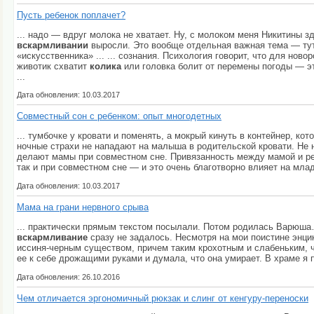
Пусть ребенок поплачет?
... надо — вдруг молока не хватает. Ну, с молоком меня Никитины 
вскармливании
выросли. Это вообще отдельная важная тема — тут 
«искусственника» ... ... сознания. Психология говорит, что для нов
животик схватит
колика
или головка болит от перемены погоды — эт
...
Дата обновления: 10.03.2017
Совместный сон с ребенком: опыт многодетных
... тумбочке у кровати и поменять, а мокрый кинуть в контейнер, к
ночные страхи не нападают на малыша в родительской кровати. Не н
делают мамы при совместном сне. Привязанность между мамой и ре
так и при совместном сне — и это очень благотворно влияет на мла
Дата обновления: 10.03.2017
Мама на грани нервного срыва
... практически прямым текстом посылали. Потом родилась Варюша
вскармливание
сразу не задалось. Несмотря на мои поистине энцик
иссиня-черным существом, причем таким крохотным и слабеньким, ч
ее к себе дрожащими руками и думала, что она умирает. В храме я 
Дата обновления: 26.10.2016
Чем отличается эргономичный рюкзак и слинг от кенгуру-переноски