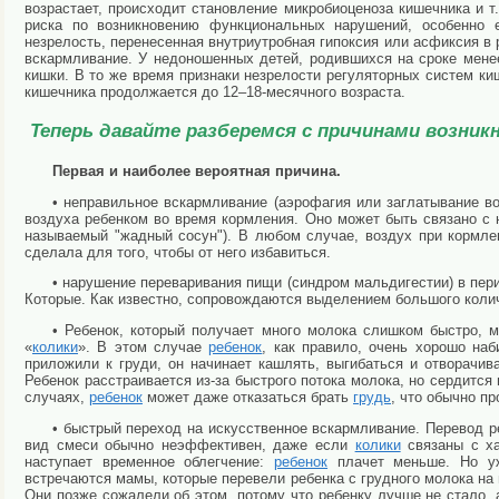
возрастает, происходит становление микробиоценоза кишечника и 
риска по возникновению функциональных нарушений, особенно 
незрелость, перенесенная внутриутробная гипоксия или асфиксия в 
вскармливание. У недоношенных детей, родившихся на сроке мене
кишки. В то же время признаки незрелости регуляторных систем к
кишечника продолжается до 12–18-месячного возраста.
Теперь давайте разберемся с причинами возникн
Первая и наиболее вероятная причина.
• неправильное вскармливание (аэрофагия или заглатывание во
воздуха ребенком во время кормления. Оно может быть связано с
называемый "жадный сосун"). В любом случае, воздух при кормл
сделала для того, чтобы от него избавиться.
• нарушение переваривания пищи (синдром мальдигестии) в пе
Которые. Как известно, сопровождаются выделением большого колич
• Ребенок, который получает много молока слишком быстро, м
«
колики
». В этом случае
ребенок
, как правило, очень хорошо наб
приложили к груди, он начинает кашлять, выгибаться и отворачива
Ребенок расстраивается из-за быстрого потока молока, но сердится
случаях,
ребенок
может даже отказаться брать
грудь
, что
обычно пр
• быстрый переход на искусственное вскармливание. Перевод р
вид смеси обычно неэффективен, даже если
колики
связаны с ха
наступает временное облегчение:
ребенок
плачет меньше. Но уж
встречаются мамы, которые перевели ребенка с грудного молока на 
Они позже сожалели об этом, потому что ребенку лучше не стало,