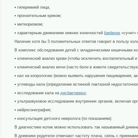
• гиперемией лица;
• пронзительным криком;
• метеоризмом;
• характерным движением нижних конечностей (
ребенок
«сучит» 
Наличие хотя бы 3 положительных ответов говорит в пользу коли
В комплекс обследования детей с младенческими кишечными ко
• клинический анализ крови (чтобы исключить воспалительный и
• клинический анализ мочи (часто боли в животе свидетельству
• кал на копрологию (можно выявить нарушения пищеварения, ак
• углеводы кала (определение истинной лактазной недостаточнос
• исследование кала на
дисбактериоз
;
• ультразвуковое исследование внутренних органов, включая ор
• нейросонография;
• консультация детского невролога (по показаниям).
В диагностике колик можно использовать так называемый дневни
В дневнике родители отмечают частоту плача, связь с приемам