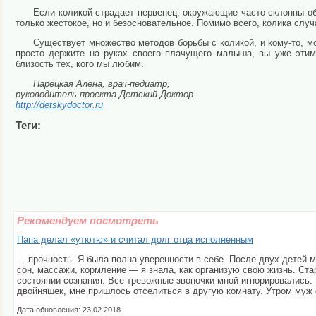
Если коликой страдает первенец, окружающие часто склонны о
только жестокое, но и безосновательное. Помимо всего, колика слу
Существует множество методов борьбы с коликой, и кому-то, мож
просто держите на руках своего плачущего малыша, вы уже этим
близость тех, кого мы любим.
Парецкая Алена, врач-педиатр,
руководитель проекта Детский Доктор
http://detskydoctor.ru
Теги:
Рекомендуем посмотреть
Папа делал «утютю» и считал долг отца исполненным
... прочность. Я была полна уверенности в себе. После двух детей
сон, массажи, кормление — я знала, как организую свою жизнь. Стар
состоянии сознания. Все тревожные звоночки мной игнорировались.
двойняшек, мне пришлось отселиться в другую комнату. Утром муж с
Дата обновления: 23.02.2018