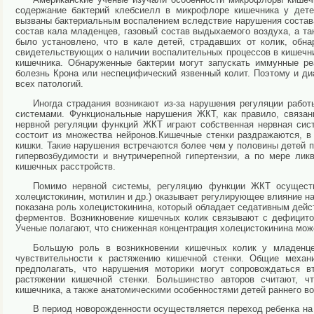
содержание бактерий клебсиелл в микрофлоре кишечника у дет
вызваны бактериальным воспалением вследствие нарушения состав
состав кала младенцев, газовый состав выдыхаемого воздуха, а т
было установлено, что в кале детей, страдавших от колик, обна
свидетельствующих о наличии воспалительных процессов в кишечн
кишечника. Обнаруженные бактерии могут запускать иммунные ре
болезнь Крона или неспецифический язвенный колит. Поэтому и д
всех патологий.
Иногда страдания возникают из-за нарушения регуляции рабо
системами. Функциональные нарушения ЖКТ, как правило, связан
нервной регуляции функций ЖКТ играют собственная нервная сис
состоит из множества нейронов.Кишечные стенки раздражаются, в
кишки. Такие нарушения встречаются более чем у половины детей п
гипервозбудимости и внутричерепной гипертензии, а по мере ли
кишечных расстройств.
Помимо нервной системы, регуляцию функции ЖКТ осуществл
холецистокинин, мотилин и др.) оказывает регулирующее влияние н
показана роль холецистокинина, который обладает седативным дейс
ферментов. Возникновение кишечных колик связывают с дефицито
Ученые полагают, что сниженная концентрация холецистокинина мож
Большую роль в возникновении кишечных колик у младенцев
чувствительности к растяжению кишечной стенки. Общие механи
предполагать, что нарушения моторики могут сопровождаться в
растяжении кишечной стенки. Большинство авторов считают, 
кишечника, а также анатомическими особенностями детей раннего в
В период новорожденности осуществляется переход ребенка н