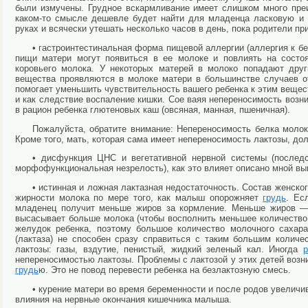
были измучены. Грудное вскармливание имеет слишком много преи
каком-то смысле дешевле будет найти для младенца ласковую и у
руках и всячески утешать несколько часов в день, пока родители при
• гастроинтестинальная форма пищевой аллергии (аллергия к бел
пищи матери могут появиться в ее молоке и повлиять на состо
коровьего молока. У некоторых матерей в молоко попадают друг
вещества проявляются в молоке матери в большинстве случаев от
помогает уменьшить чувствительность вашего ребенка к этим вещес
и как следствие воспаление кишки. Сое ваяя непереносимость возн
в рацион ребенка глютеновых каш (овсяная, манная, пшеничная).
Пожалуйста, обратите внимание: Непереносимость белка молок
Кроме того, мать, которая сама имеет непереносимость лактозы, д
• дисфункция ЦНС и вегетативной нервной системы (последс
морфофункциональная незрелость), как это влияет описано мной вы
• истинная и ложная лактазная недостаточность. Состав женско
жирности молока по мере того, как малыш опорожняет
грудь
. Ес
младенец получит меньше жиров за кормление. Меньше жиров 
высасывает больше молока (чтобы восполнить меньшее количество 
желудок ребенка, поэтому большое количество молочного сахара
(лактаза) не способен сразу справиться с таким большим количе
лактозы: газы, вздутие, пенистый, жидкий зеленый кал. Иногда
р
непереносимостью лактозы. Проблемы с лактозой у этих детей возни
грудь
ю. Это не повод перевести ребенка на безлактозную смесь.
• курение матери во время беременности и после родов увеличива
влияния на нервные окончания кишечника малыша.