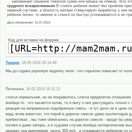
... напоминает ношение тяжелой сумки или мешка на лямках. Все эт
грудного
вскармливания
В слинге ребенок может без проблем прило
нервной системе, а близость матери стимулирует выработку у нее 
ребенок болен, то именно в слинге он быстро успокаивается и не тр
Дата обновления: 15.07.2015
Код для вставки на форуме:
Торрия
, 18.05.2016 20:14:48
Мы до годика укропную водичку пили - это серьёзно помогает от кол
Полюшка
, 16.02.2015 16:11:21
статья нормальная, но не понравилось слегка предвзятое отношение 
вообще-то...что касается колик, то я могу о них рассуждать только с
реакция на неправильно подобранную смесь - и тут дело не в цене см
ведь всем известно, что порой в дорогих смесях даже нуклеотидов 
пребиотиках...мы тоже обжигались на дорогих смесях - вроде бы уве
колики и даже запоры, а в худшем случае вообще аллергические выс
ценнику она вменяемая, около 350 руб., а усваивается ребенком оч х