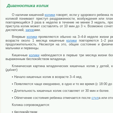
Диагностика колик
О наличии кишечной
колики
говорят, если у здорового ребенка 
коликой понимают приступ раздраженности, возбуждения или пла
повторяющийся 3 раза в неделю в течение не менее 3 недель, пр
приступа колик может составлять от 10 мин до 3 ч. Возможно соч
диспепсией,
запор
ами.
Впервые
колики
проявляются обычно на 3–4-й неделе жизни ре
возрасте около 1 месяца кишечные
колики
повторяются 1–2 раз
продолжительность. Несмотря на это, общее состояние и физич
мальчики и первенцы.
Кишечные
колики
наблюдаются в первые три месяца жизни бол
выраженным беспокойством младенца.
Клиническая картина младенческих кишечных колик у детей, к
(да\нет)
• Начало кишечных колик в возрасте 3–4 нед.
• Появляются чаще ежедневно, в одно и то же время (с 18:00 до 
• Длительность кишечных колик составляет от 30 мин и более.
• Облегчение состояния ребенка отмечается после
стул
а или от
Колика сопровождается:
• беспокойством;