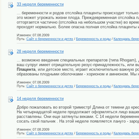
33 неделя беременности
... беременности и родов отслойка плаценты происходит только
это может угрожать жизни плода. Преждевременная отслойка п
отторгается частично (отслойка на небольшом участке) во врем
проходят нормально. Более опасна полная отслойка плаценты ил
Изменен: 07.08.2009
Путь:
Сайт о беременности и детях
/
Беременность и роды
/
Календарь бер
28 неделя беременности
... возможно введение специальных препаратов (типа Rhogam)
ваш супруг имеет отрицательную резус-принадлежность, или вы
Плацента
, или детское место, играет исключительно важную ро
образованы плодными оболочками - хорионом и амнионом. Мы не
Изменен: 07.08.2009
Путь:
Сайт о беременности и детях
/
Беременность и роды
/
Календарь бер
14 неделя беременности
Добро пожаловать во второй триместр! Длина от темени до крес
На четырнадцатой неделе продолжает оформляться лицо вашего
расставлены. Они еще затянуты веками. С 14 недели беременно
сосать свой пальчик . На этой неделе появляется лануго - зар
Изменен: 07.08.2009
Путь:
Сайт о беременности и детях
/
Беременность и роды
/
Календарь бер