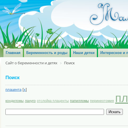
Главная
Беременность и роды
Наши детки
Интересное и 
Сайт о беременности и детях
Поиск
Поиск
плацента
[
x
]
пл
кондиломы
лануго
отслойка плаценты
папилломы
перинеотомия