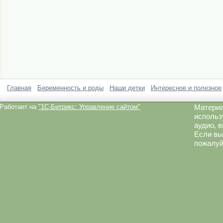
Главная
Беременность и роды
Наши детки
Интересное и полезное
Работает на
"1C-Битрикс: Управление сайтом"
Материа
использ
аудио, 
Если вы
пожалуй