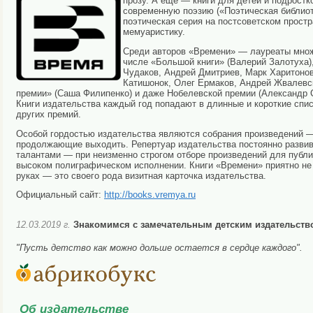
прозу. А ещё — книги для детей и подростк
современную поэзию («Поэтическая библио
поэтическая серия на постсоветском простр
мемуаристику.
Среди авторов «Времени» — лауреаты множ
числе «Большой книги» (Валерий Залотуха)
Чудаков, Андрей Дмитриев, Марк Харитонов
Катишонок, Олег Ермаков, Андрей Жвалевск
премии» (Саша Филипенко) и даже Нобелевской премии (Александр 
Книги издательства каждый год попадают в длинные и короткие спи
других премий.
Особой гордостью издательства являются собрания произведений —
продолжающие выходить. Репертуар издательства постоянно разви
талантами — при неизменно строгом отборе произведений для публи
высоком полиграфическом исполнении. Книги «Времени» приятно не т
руках — это своего рода визитная карточка издательства.
Официальный сайт:
http://books.vremya.ru
12.03.2019 г.
Знакомимся с замечательным детским издательств
"Пусть детство как можно дольше остается в сердце каждого".
Об издательстве