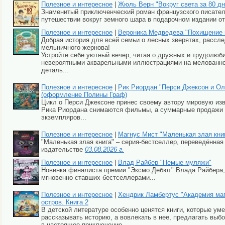
Полезное и интересное
|
Жюль Верн "Вокруг света за 80 дне
Знаменитый приключенческий роман французского писате
путешествии вокруг земного шара в подарочном издании о
Полезное и интересное
|
Вероника Медведева "Похищение 
Добрая история для всей семьи о лесных зверятах, расс
мельничного жернова!
Устройте себе уютный вечер, читая о дружных и трудолюб
невероятными акварельными иллюстрациями на мелованной
деталь...
Полезное и интересное
|
Рик Риордан "Перси Джексон и Ол
(оформление Полины Граф)
Цикл о Перси Джексоне принес своему автору мировую изв
Рика Риордана снимаются фильмы, а суммарные продажи е
экземпляров...
Полезное и интересное
|
Магнус Мист "Маленькая злая книг
"Маленькая злая книга" – серия-бестселлер, переведённая
издательстве
03.08.2026 г.
Полезное и интересное
|
Влад Райбер "Немые муляжи"
Новинка финалиста премии "Эксмо.Дебют" Влада Райбера,
мгновенно ставших бестселлерами...
Полезное и интересное
|
Хендрик Ламбертус "Академия маг
остров. Книга 2
В детской литературе особенно ценятся книги, которые ум
рассказывать историю, а вовлекать в нее, предлагать выбо
в настоящее приключение...