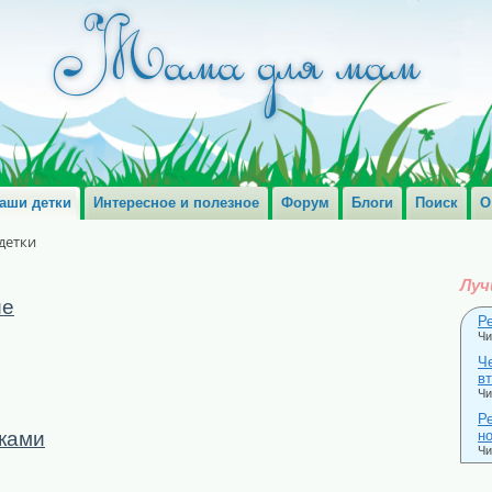
аши детки
Интересное и полезное
Форум
Блоги
Поиск
О
детки
Луч
ие
Р
Чи
Ч
в
Чи
Р
тками
н
Чи