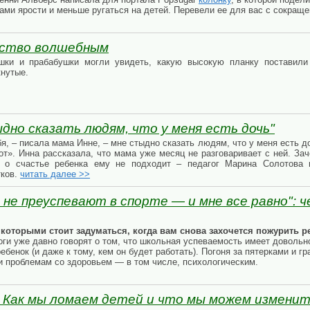
ами ярости и меньше ругаться на детей. Перевели ее для вас с сокращ
тство волшебным
ки и прабабушки могли увидеть, какую высокую планку поставили
кнутые.
ыдно сказать людям, что у меня есть дочь"
бя, – писала мама Инне, – мне стыдно сказать людям, что у меня есть д
от». Инна рассказала, что мама уже месяц не разговаривает с ней. За
 о счастье ребенка ему не подходит – педагог Марина Солотова 
тков.
читать далее >>
 не преуспевают в спорте — и мне все равно": 
которыми стоит задуматься, когда вам снова захочется пожурить р
ги уже давно говорят о том, что школьная успеваемость имеет довольн
ебенок (и даже к тому, кем он будет работать). Погоня за пятерками и г
и проблемам со здоровьем — в том числе, психологическим.
. Как мы ломаем детей и что мы можем измени