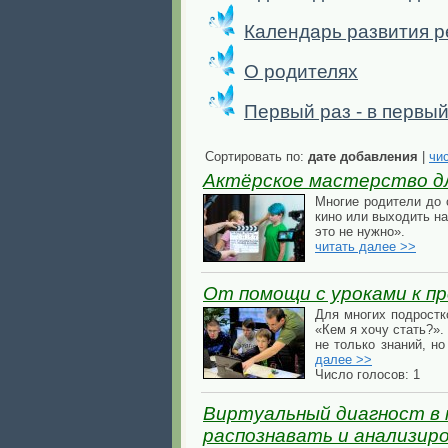
Календарь развития р
О родителях
Первый раз - в первый
Сортировать по:
дате добавления
|
чи
Актёрское мастерство дл
Многие родители до 
кино или выходить на
это не нужно».
читать далее >>
От помощи с уроками к п
Для многих подростк
«Кем я хочу стать?».
не только знаний, н
далее >>
Число голосов: 1
Виртуальный диагност в
распознавать и анализир