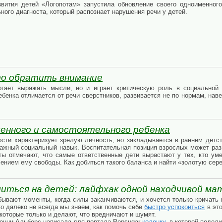
звития детей «Логопотам» запустила обновление своего одноименног
ого диагноста, который распознает нарушения речи у детей.
то обратить внимание
огает выражать мысли, но и играет критическую роль в социальной
ебенка отличается от речи сверстников, развивается не по нормам, на
енного и самостоятельного ребенка
ости характеризует зрелую личность, но закладывается в раннем детс
ажный социальный навык. Воспитательная позиция взрослых может раз
ты отмечают, что самые ответственные дети вырастают у тех, кто ум
лением ему свободы. Как добиться такого баланса и найти «золотую сер
литься на детей: лайфхак одной находчивой ма
бывают моменты, когда силы заканчиваются, и хочется только кричать 
о далеко не всегда мы знаем, как помочь себе
быстро успокоиться
в это
которые только и делают, что вредничают и шумят.
енни Альберс написала для портала Popsugar
колонку
, в которой поде