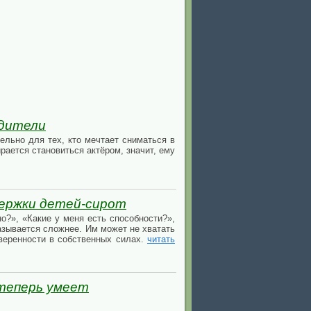
одители
ельно для тех, кто мечтает сниматься в
рается становиться актёром, значит, ему
держки детей-сирот
о?», «Какие у меня есть способности?»,
казывается сложнее. Им может не хватать
уверенности в собственных силах.
читать
 теперь умеет