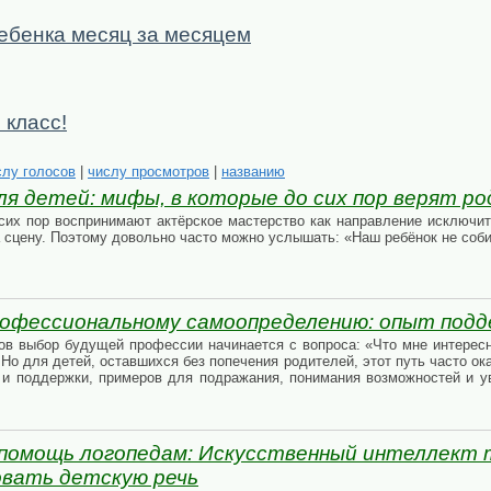
ебенка месяц за месяцем
 класс!
слу голосов
|
числу просмотров
|
названию
я детей: мифы, в которые до сих пор верят р
сих пор воспринимают актёрское мастерство как направление исключит
 сцену. Поэтому довольно часто можно услышать: «Наш ребёнок не соби
рофессиональному самоопределению: опыт под
ов выбор будущей профессии начинается с вопроса: «Что мне интересн
 Но для детей, оставшихся без попечения родителей, этот путь часто о
о и поддержки, примеров для подражания, понимания возможностей и 
 помощь логопедам: Искусственный интеллект
овать детскую речь