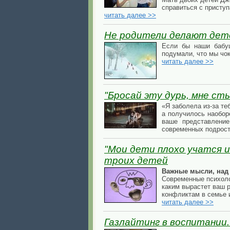
справиться с приступ
читать далее >>
Не родители делают де
Если бы наши бабуш
подумали, что мы чо
читать далее >>
"Бросай эту дурь, мне ст
«Я заболела из-за те
а получилось наобор
ваше представление
современных подрос
"Мои дети плохо учатся и
троих детей
Важные мысли, над 
Современные психоло
каким вырастет ваш р
конфликтам в семье 
читать далее >>
Газлайтинг в воспитании