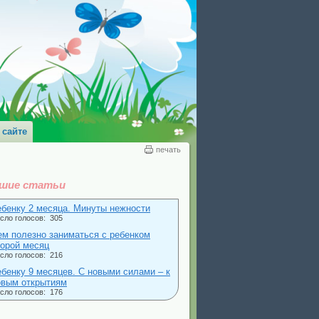
 сайте
печать
шие статьи
ебенку 2 месяца. Минуты нежности
сло голосов: 305
ем полезно заниматься с ребенком
торой месяц
сло голосов: 216
ебенку 9 месяцев. С новыми силами – к
овым открытиям
сло голосов: 176