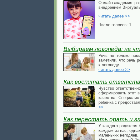
Онлайн-академия ра
внедрением Виртуальн
читать далее >>
Число голосов: 1
Выбираем логопеда: на ч
Речь не только пом
заметили, что речь р
к логопеду.
читать далее >>
Как воспитать ответств
Чувство ответственн
сформировать этот в
качества. Специалис
ребенка с предостав
>>
Как перестать орать и з
У каждого родителя 
каждым из нас, однак
маленьких негодяев, 
Мать двоих детей Дж