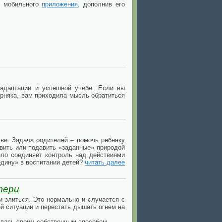
о мобильного
приложения
, дополнив его
 адаптации и успешной учебе. Если вы
верняка, вам приходила мысль обратиться
тве. Задача родителей – помочь ребенку
вить или подавить «заданные» природой
ело соединяет контроль над действиями
едину» в воспитании детей?
читать далее
тери
и злиться. Это нормально и случается с
й ситуации и перестать дышать огнем на
лилась своим собственным способом