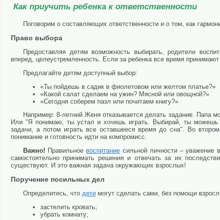
Как приучить ребенка к ответственности
Поговорим о составляющих ответственности и о том, как гармони
Право выбора
Предоставляя детям возможность выбирать, родители воспит
вперед, целеустремленность. Если за ребенка все время принимают 
Предлагайте детям доступный выбор:
«Ты пойдешь в садик в фиолетовом или желтом платье?»
«Какой салат сделаем на ужин? Мясной или овощной?»
«Сегодня соберем пазл или почитаем книгу?»
Например: 8-летний Женя отказывается делать задание. Папа мо
Или "Я понимаю, ты устал и хочешь играть. Выбирай, ты можешь
задачи, а потом играть все оставшееся время до сна". Во второ
понимание и готовность идти на компромисс.
Важно!
Правильное
вос
питание
сильной личности – уважение в
самостоятельно принимать решения и отвечать за их последстви
существуют. И это важная задача окружающих взрослых!
Поручение посильных дел
Определитесь, что
дети
могут сделать сами, без помощи взросл
застелить кровать;
убрать комнату;