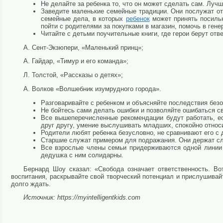
Не делайте за ребенка то, что он может сделать сам. Луч
Заведите маленькие семейные традиции. Они послужат о
семейные дела, в которых
ребенок
может принять посильн
пойти с родителями за покупками в магазин, помочь в гене
Читайте с детьми поучительные книги, где герои берут отве
А. Сент-Экзюпери, «Маленький принц»;
А. Гайдар, «Тимур и его команда»;
Л. Толстой, «Рассказы о детях»;
А. Волков «Волшебник изумрудного города».
Разговаривайте с ребенком и объясняйте последствия безо
Не бойтесь сами делать ошибки и позволяйте ошибаться с
Все вышеперечисленные рекомендации будут работать, е
друг другу, умение выслушивать младших, спокойно относи
Родители любят ребенка безусловно, не сравнивают его с 
Старшие служат примером для подражания. Они держат сл
Все взрослые члены семьи придерживаются одной линии в
дедушка с ним солидарны.
Бернард Шоу сказал: «Свобода означает ответственность. В
воспитания, раскрывайте свой творческий потенциал и прислушивай
долго ждать.
Источник: https://myintelligentkids.com