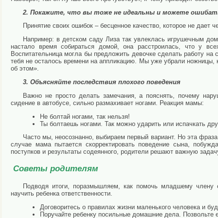
2. Покажите, что вы тоже не идеальны и можете ошибат
Принятие своих ошибок – бесценное качество, которое не дает ч
Например: в детском саду Лиза так увлеклась игрушечным дом
настало время собираться домой, она расстроилась, что у вс
Воспитательница могла бы предложить девочке сделать работу на ск
тебя не осталось времени на аппликацию. Мы уже убрали ножницы, 
об этом».
3. Объясняйте последствия плохого поведения
Важно не просто делать замечания, а пояснять, почему нару
сидение в автобусе, сильно размахивает ногами. Реакция мамы:
Не болтай ногами, так нельзя!
Ты болтаешь ногами. Так можно ударить или испачкать дру
Часто мы, неосознанно, выбираем первый вариант. Но эта фраз
случае мама пытается скорректировать поведение сына, побужда
поступков и результаты содеянного, родители решают важную задачу,
Советы родителям
Подводя итоги, поразмышляем, как помочь младшему члену с
научить ребенка ответственности.
Договоритесь о правилах жизни маленького человека и бу
Поручайте ребенку посильные домашние дела. Позвольте е