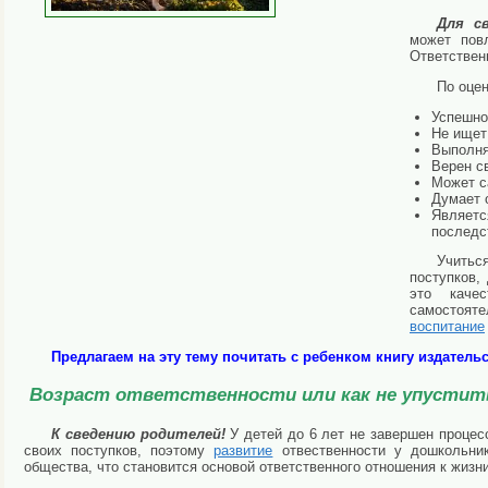
Для с
может пов
Ответствен
По оцен
Успешно
Не ищет
Выполня
Верен с
Может с
Думает 
Являетс
последс
Учитьс
поступков,
это каче
самостояте
вос
питание
Предлагаем на эту тему почитать с ребенком книгу издатель
Возраст ответственности или как не упусти
К сведению родителей!
У детей до 6 лет не завершен проце
своих поступков, поэтому
развитие
отвественности у дошкольник
общества, что становится основой ответственного отношения к жизн