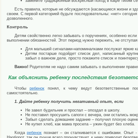
замените традиционный воскресный поход в кафе тихим с
Есть правила, которые не обсуждаются (касающиеся жизни и здо
своем. С первой категорией будьте последовательны: «нет» сегодня
дозволенного.
Контроль
Детям свойственно легко забывать о поручениях, особенно если
выполнении обязанностей. Этот период нужно пережить, не отступая
Для малышей сигналами-напоминалками послужат яркие ка
Детям постарше подойдет список дел, написанный круп
забыл о важном деле, просто покажите список и поинтерес
Важно!
Родителям не надо самим забывать о выполнении правил
Как объяснить ребенку последствия безответ
Чтобы
ребенок
понял, к чему ведут безответственные пос
самостоятельно.
1. Дайте ребенку получить негативный опыт, если
Не завел будильник и проспал – опоздал в школу.
Не поставил просушить сапоги с вечера, они остались мок
Забыл сделать домашнее задание – получил плохую оценк
Не купил хлеб, как мама просила – ужин будет без хлеба.
Когда
ребенок
познает – он сталкивается с ошибками. Опыт - 
Наоборот, так он лучше всего прочувствует, к чему приводит безотв