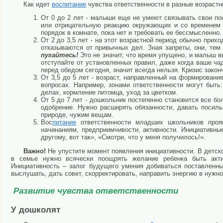
Как идет
вос
питание
чувства ответственности в разные возраст
От 0 до 2 лет - малыши еще не умеют связывать свои п
или отрицательную реакцию окружающих и со временем з
порядок в комнате, пока нет и требовать ее бессмысленно.
От 2 до 3,5 лет - на этот возрастной период обычно прихо
отказываются от привычных дел. Зная запреты, они, тем
пугайтесь!
Это не значит, что время упущено, и малыш в
отступайте от установленных правил, даже когда ваше ча
перед обедом сегодня, значит всегда нельзя. Кризис закон
От 3,5 до 5 лет - возраст, направленный на формировани
вопросах. Например, зонами ответственности могут быт
делах, кормление питомца, уход за цветком.
От 5 до 7 лет - дошкольник постепенно становится все бо
одобрение. Нужно расширять обязанности, давать посиль
природе, чужим вещам.
Вос
питание
ответственности младших школьников прояв
начинаниям, предприимчивости, активности. Инициативные
другому, вот так», «Смотри, что у меня получилось!».
Важно!
Не упустите момент появления инициативности. В детско
в семье нужно всячески поощрять желание ребенка быть акти
Инициативность – залог будущего умения добиваться поставленны
выслушать, дать совет, скорректировать, направить энергию в нужно
Развитие чувства ответственности
У дошколят