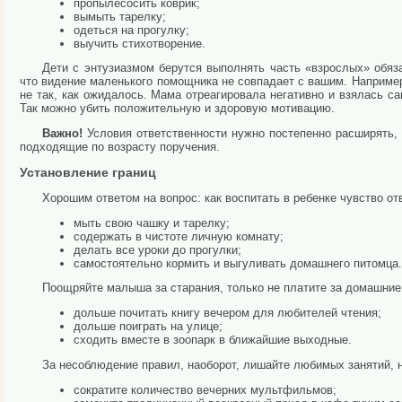
пропылесосить коврик;
вымыть тарелку;
одеться на прогулку;
выучить стихотворение.
Дети с энтузиазмом берутся выполнять часть «взрослых» обяз
что видение маленького помощника не совпадает с вашим. Наприме
не так, как ожидалось. Мама отреагировала негативно и взялась с
Так можно убить положительную и здоровую мотивацию.
Важно!
Условия ответственности нужно постепенно расширять
подходящие по возрасту поручения.
Установление границ
Хорошим ответом на вопрос: как воспитать в ребенке чувство о
мыть свою чашку и тарелку;
содержать в чистоте личную комнату;
делать все уроки до прогулки;
самостоятельно кормить и выгуливать домашнего питомца.
Поощряйте малыша за старания, только не платите за домашние
дольше почитать книгу вечером для любителей чтения;
дольше поиграть на улице;
сходить вместе в зоопарк в ближайшие выходные.
За несоблюдение правил, наоборот, лишайте любимых занятий, 
сократите количество вечерних мультфильмов;