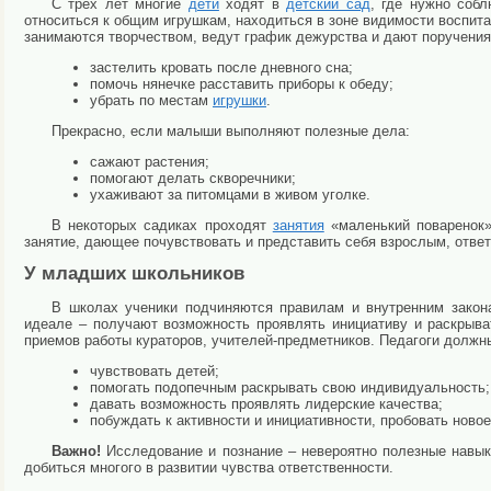
С трех лет многие
дети
ходят в
детский сад
, где нужно соб
относиться к общим игрушкам, находиться в зоне видимости воспита
занимаются творчеством, ведут график дежурства и дают поручения
застелить кровать после дневного сна;
помочь нянечке расставить приборы к обеду;
убрать по местам
игрушки
.
Прекрасно, если малыши выполняют полезные дела:
сажают растения;
помогают делать скворечники;
ухаживают за питомцами в живом уголке.
В некоторых садиках проходят
занятия
«маленький поваренок»
занятие, дающее почувствовать и представить себя взрослым, отве
У младших школьников
В школах ученики подчиняются правилам и внутренним закон
идеале – получают возможность проявлять инициативу и раскрыват
приемов работы кураторов, учителей-предметников. Педагоги должн
чувствовать детей;
помогать подопечным раскрывать свою индивидуальность;
давать возможность проявлять лидерские качества;
побуждать к активности и инициативности, пробовать ново
Важно!
Исследование и познание – невероятно полезные навы
добиться многого в развитии чувства ответственности.