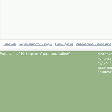
Главная
Беременность и роды
Наши детки
Интересное и полезное
Работает на
"1C-Битрикс: Управление сайтом"
Материа
использ
аудио, 
Если вы
пожалуй