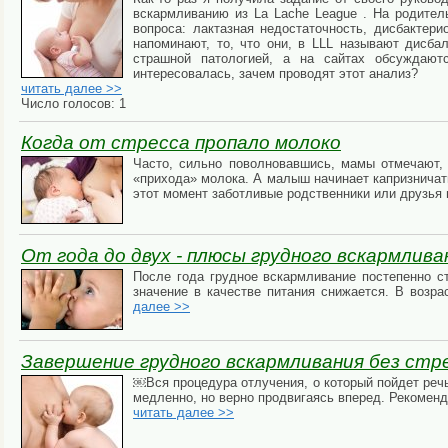
вскармливанию из La Lache League . На родител
вопроса: лактазная недостаточность, дисбактер
напоминают, то, что они, в LLL называют дисба
страшной патологией, а на сайтах обсуждают
интересовалась, зачем проводят этот анализ?
читать далее >>
Число голосов: 1
Когда от стресса пропало молоко
Часто, сильно поволновавшись, мамы отмечают, 
«прихода» молока. А малыш начинает капризничать,
этот момент заботливые родственники или друзья
От года до двух - плюсы грудного вскармлива
После года грудное вскармливание постепенно ст
значение в качестве питания снижается. В возра
далее >>
Завершение грудного вскармливания без стр
￼Вся процедура отлучения, о который пойдет речь,
медленно, но верно продвигаясь вперед. Рекоменд
читать далее >>