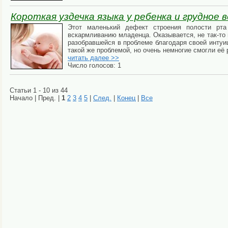
Короткая уздечка языка у ребенка и грудное 
Этот маленький дефект строения полости рт
вскармливанию младенца. Оказывается, не так-то 
разобравшейся в проблеме благодаря своей интуи
такой же проблемой, но очень немногие смогли её 
читать далее >>
Число голосов: 1
Статьи 1 - 10 из 44
Начало | Пред. |
1
2
3
4
5
|
След.
|
Конец
|
Все