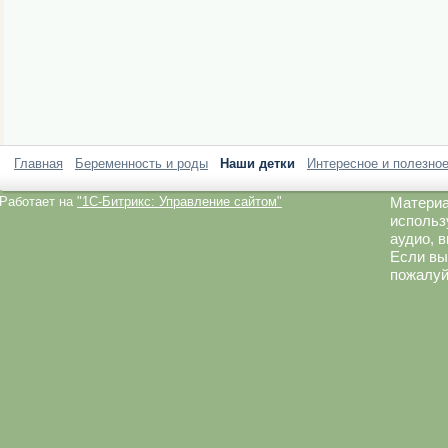
Главная
Беременность и роды
Наши детки
Интересное и полезно
Работает на
"1C-Битрикс: Управление сайтом"
Материа
использ
аудио, 
Если вы
пожалуй