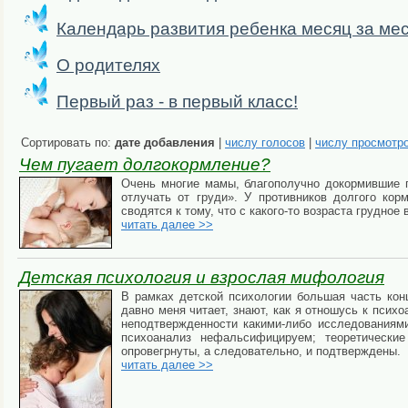
Календарь развития ребенка месяц за ме
О родителях
Первый раз - в первый класс!
Сортировать по:
дате добавления
|
числу голосов
|
числу просмотр
Чем пугает долгокормление?
Очень многие мамы, благополучно докормившие г
отлучать от груди». У противников долгого кор
сводятся к тому, что с какого-то возраста грудно
читать далее >>
Детская психология и взрослая мифология
В рамках детской психологии большая часть конц
давно меня читает, знают, как я отношусь к психо
неподтвержденности какими-либо исследованиями
психоанализ нефальсифицируем; теоретически
опровегрнуты, а следовательно, и подтверждены.
читать далее >>