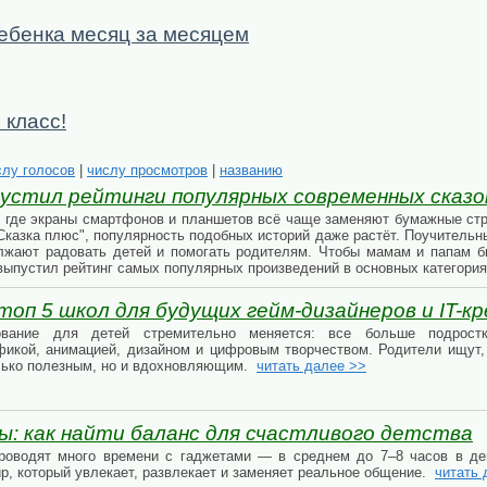
ебенка месяц за месяцем
 класс!
слу голосов
|
числу просмотров
|
названию
пустил рейтинги популярных современных сказо
 где экраны смартфонов и планшетов всё чаще заменяют бумажные стра
Сказка плюс", популярность подобных историй даже растёт. Поучитель
олжают радовать детей и помогать родителям. Чтобы мамам и папам 
 выпустил рейтинг самых популярных произведений в основных категори
оп 5 школ для будущих гейм-дизайнеров и IT-к
ование для детей стремительно меняется: все больше подростк
фикой, анимацией, дизайном и цифровым творчеством. Родители ищут, 
лько полезным, но и вдохновляющим.
читать далее >>
ы: как найти баланс для счастливого детства
роводят много времени с гаджетами — в среднем до 7–8 часов в ден
ир, который увлекает, развлекает и заменяет реальное общение.
читать 