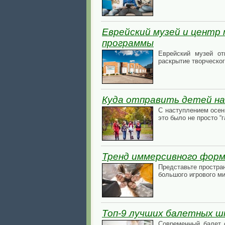
Еврейский музей и цент
программы
Еврейский музей от
раскрытие творческо
Куда отправить детей на
С наступлением осен
это было не просто “
Тренд иммерсивного форм
Представьте простран
большого игрового м
Топ-9 лучших балетных ш
Современный балет с