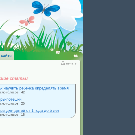
 сайте
печать
шие статьи
ак научить ребенка определять время
сло голосов: 42
гры-потешки
сло голосов: 25
ры для детей от 1 года до 5 лет
сло голосов: 18