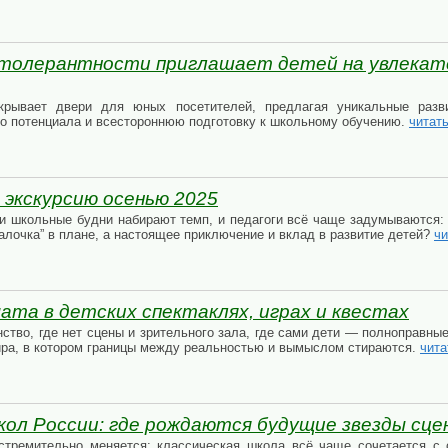
р толерантности приглашает детей на увлека
крывает двери для юных посетителей, предлагая уникальные раз
го потенциала и всестороннюю подготовку к школьному обучению.
читат
 экскурсию осенью 2025
и школьные будни набирают темп, и педагоги всё чаще задумываются: 
галочка” в плане, а настоящее приключение и вклад в развитие детей?
чи
ата в детских спектаклях, играх и квестах
ство, где нет сцены и зрительного зала, где сами дети — полноправны
ира, в котором границы между реальностью и вымыслом стираются.
чита
кол России: где рождаются будущие звезды сце
тремительно меняется: классическая школа всё чаще сочетается с c