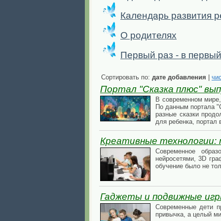
Календарь развития р
О родителях
Первый раз - в первый
Сортировать по:
дате добавления
|
чи
Портал "Сказка плюс" вы
В современном мире,
По данным портала "
разные сказки прод
для ребенка, портал
Креативные технологии: т
Современное образ
нейросетями, 3D гра
обучение было не то
Гаджеты и подвижные игр
Современные дети п
привычка, а целый м