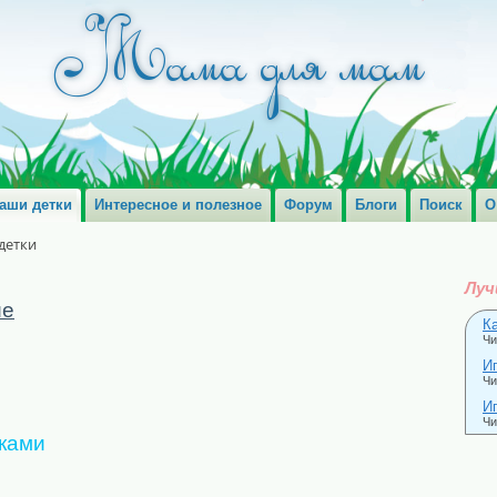
аши детки
Интересное и полезное
Форум
Блоги
Поиск
О
детки
Луч
ие
К
Чи
И
Чи
Иг
Чи
тками