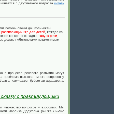
ачинается с двухлетнего возраста
читать
отят помочь своим дошкольникам
0
развивающих игр для детей
, каждая из
шение конкретных задач:
запуск речи,
орые делают «Логопотам» незаменимым
о в процессе речевого развития могут
Эта проблема вызывает много вопросов у
 Если я картавлю, будет ли картавить
 сказку с практикующими
и множество вопросов у взрослых. Мы
ицами Чарльза Доджсона (он же
Льюис