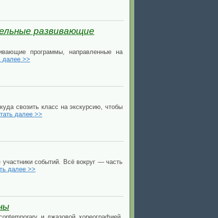
тельные развивающие
вивающие программы, направленные на
ь далее >>
куда свозить класс на экскурсию, чтобы
тать далее >>
е участники событий. Всё вокруг — часть
ть далее >>
ны
ontemporary и джазовой хореографией,