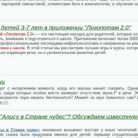
 партерной гимнастикой, элементами йоги и кинезиологии, а обучение н
детей 3-7 лет в приложении "Логопотам 2.0"
й «Логопотам 2.0»
— это настоящая находка для родителей, которые х
ять, внимание и подготовиться к школе. Приложение включает более 500
 профессиональными логопедами-нейропсихологами и направлена на ре
товка к школе
. В этой статье мы рассмотрим лучшие игры и курсы, кот
ко коррекции речи, но и увлекательном развитии детей.
чи
ёт с нетерпением момента, когда его малыш начнёт говорить. Однак
и, среди которых особое место занимает отсутствие звука Р в речи. 
 возрасте пора начать беспокоится? Может ли звук появится сам?
ее >>
Алису в Стране чудес"? Обсуждаем известную
ы в Стране чудес
»
неизменно вызывают восторг у юных читателей 
тая сказка была придумана именно для детей: первыми слушательн