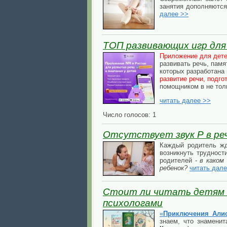
занятия дополняются
далее >>
ТОП развивающих игр для 
Приложение для дете
развивать речь, пам
которых разработана
развитие речи, подго
помощником в не толь
читать далее >>
Число голосов: 1
Отсутствует звук Р в ре
Каждый родитель жд
возникнуть трудност
родителей -
в каком
ребенок?
читать дал
Стоит ли читать детям "
психологами
«
Приключения Алис
знаем, что знамени