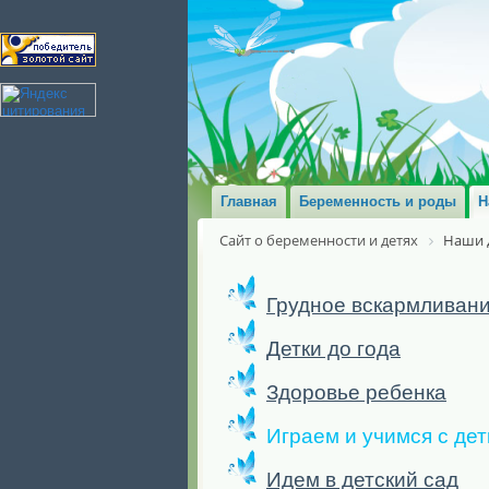
Главная
Беременность и роды
Н
Сайт о беременности и детях
Наши 
Грудное вскармливан
Детки до года
Здоровье ребенка
Играем и учимся с де
Идем в детский сад