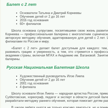
Балет с 2 лет
Основатели Татьяна и Дмитрий Корнеевы
Обучение детей от 2 до 16 лет
2016 год основания
60+ филиалов
Школа основана супругами, посвятившими свою жизнь развити
Корнеева — профессиональная балерина с многолетним сценическ
авторскую методику обучения, адаптированную для детей с 2 лет.
филиалами по России и миру.
«Балет с 2 лет» делает балет доступным для каждого: тем,
развивать грацию и уверенность, а тем, кто стремится к профес
академии страны, включая МГАХ и Академию им. Вагановой. Занят
балерины.
Русская Национальная Балетная Школа
Художественный руководитель Илзе Лиепа
Обучение детей от 2 до 16 лет
2001 год основания
4 филиала
Школу основали Илзе Лиепа — народная артистка России, прима
Субботовская, хореограф, педагог и эксперт в области детской бал
разработали методику раннего обучения, которая помогает детям ра
В школе ребята учатся не только красиво двигаться, но и пони