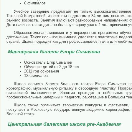
6 филиалов
Учебное заведение предлагает не только высококачественно
Татьяной Камратовой, известным педагогом с 34-летним опытом, ш
раннего возраста. Занятия включают разнообразные направления: о
Дети начинают выходить на большую сцену уже с 4 лет, принимая у
Образовательная лицензия и утвержденные программы обуче
достижения. Также большое внимание уделяется подготовке педаго
страны. Школа подходит как для профессионалов, так и для любите
Мастерская балета Егора Симачева
Основатель Егор Симачев
Обучение детей от 2 до 18 лет
2011 год основания
12 филиалов
Школа солиста балета Большого театра Егора Симачева п
хореографию, музыкальную ритмику и свободную пластику. Прогр
физической выносливости. Занятия проходят в небольших гр
профессиональные балерины и педагоги, работавшие в Большом теа
Школа также организует творческие конкурсы и фестивали,
поступают в Московскую государственную академию хореографии, 
Большой театр.
Центральная балетная школа pre-Академия