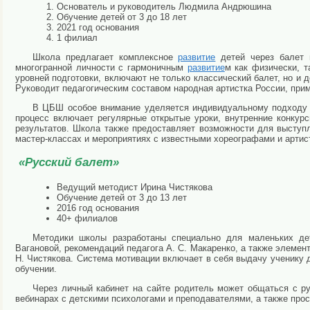
Основатель и руководитель Людмила Андрюшина
Обучение детей от 3 до 18 лет
2021 год основания
1 филиал
Школа предлагает комплексное
развитие
детей через балет 
многогранной личности с гармоничным
развитие
м как физически, т
уровней подготовки, включают не только классический балет, но и 
Руководит педагогическим составом народная артистка России, при
В ЦБШ особое внимание уделяется индивидуальному подходу к
процесс включает регулярные открытые уроки, внутренние конкурс
результатов. Школа также предоставляет возможности для выступ
мастер-классах и мероприятиях с известными хореографами и артис
«Русский балет»
Ведущий методист Ирина Чистякова
Обучение детей от 3 до 13 лет
2016 год основания
40+ филиалов
Методики школы разработаны специально для маленьких дет
Вагановой, рекомендаций педагога А. С. Макаренко, а также элемент
Н. Чистякова. Система мотивации включает в себя выдачу ученику 
обучении.
Через личный кабинет на сайте родитель может общаться с р
вебинарах с детскими психологами и преподавателями, а также прос