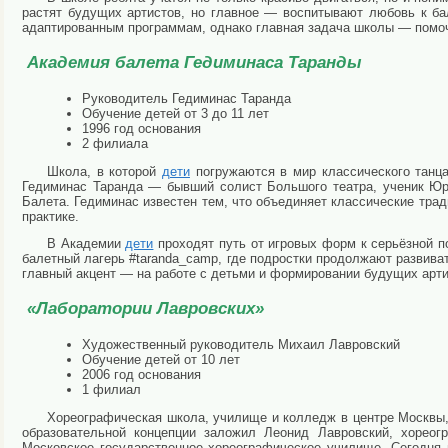
растят будущих артистов, но главное — воспитывают любовь к ба
адаптированным программам, однако главная задача школы — помо
Академия балета Гедиминаса Таранды
Руководитель Гедиминас Таранда
Обучение детей от 3 до 11 лет
1996 год основания
2 филиала
Школа, в которой
дети
погружаются в мир классического танца
Гедиминас Таранда — бывший солист Большого театра, ученик Юр
Балета. Гедиминас известен тем, что объединяет классические трад
практике.
В Академии
дети
проходят путь от игровых форм к серьёзной по
балетный лагерь #taranda_camp, где подростки продолжают развив
главный акцент — на работе с детьми и формировании будущих арти
«Лаборатории Лавровских»
Художественный руководитель Михаил Лавровский
Обучение детей от 10 лет
2006 год основания
1 филиал
Хореографическая школа, училище и колледж в центре Москвы,
образовательной концепции заложил Леонид Лавровский, хореог
Московское государственное хореографическое училище. Сегодня