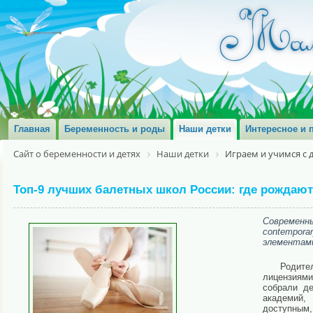
Главная
Беременность и роды
Наши детки
Интересное и 
Сайт о беременности и детях
Наши детки
Играем и учимся с 
Топ-9 лучших балетных школ России: где рождаю
Современн
contempor
элементами
Родите
лицензиям
собрали д
академий,
доступным,