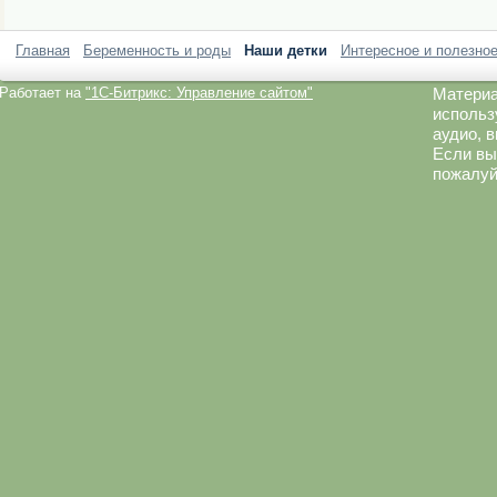
Главная
Беременность и роды
Наши детки
Интересное и полезно
Работает на
"1C-Битрикс: Управление сайтом"
Материа
использ
аудио, 
Если вы
пожалуй