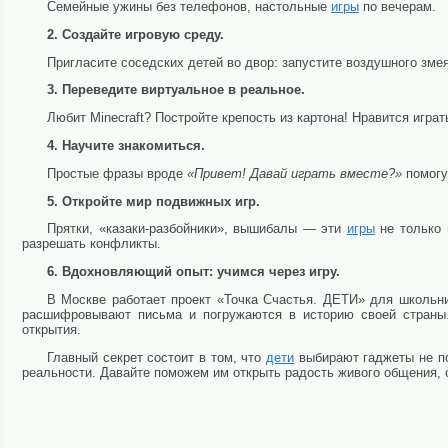
Семейные ужины без телефонов, настольные
игры
по вечерам.
2. Создайте игровую среду.
Пригласите соседских детей во двор: запустите воздушного змея
3. Переведите виртуальное в реальное.
Любит Minecraft? Постройте крепость из картона! Нравится играт
4. Научите знакомиться.
Простые фразы вроде
«Привет! Давай играть вместе?»
помогу
5. Откройте мир подвижных игр.
Прятки, «казаки-разбойники», вышибалы — эти
игры
не только 
разрешать конфликты.
6. Вдохновляющий опыт: учимся через игру.
В Москве работает проект «Точка Счастья. ДЕТИ» для школьн
расшифровывают письма и погружаются в историю своей страны
открытия.
Главный секрет состоит в том, что
дети
выбирают гаджеты не пот
реальности. Давайте поможем им открыть радость живого общения,