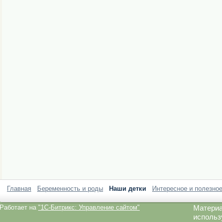
Главная
Беременность и роды
Наши детки
Интересное и полезно
Работает на
"1C-Битрикс: Управление сайтом"
Материа
использ