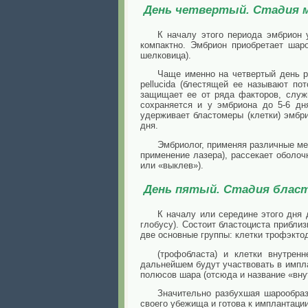
День четвертый. Стадия 
К началу этого периода эмбрион 
компактно. Эмбрион приобретает шар
шелковица).
Чаще именно на четвертый день р
pellucida (блестящей ее называют по
защищает ее от ряда факторов, служ
сохраняется и у эмбриона до 5-6 дн
удерживает бластомеры (клетки) эмбр
дня.
Эмбриолог, применяя различные ме
применение лазера), рассекает оболочк
или «выклев»).
День пятый. Стадия бла
К началу или середине этого дня
глобусу). Состоит бластоциста прибли
две основные группы: клетки трофэкт
(трофобласта) и клетки внутрен
дальнейшем будут участвовать в импла
полюсов шара (отсюда и название «вну
Значительно разбухшая шарообраз
своего убежища и готова к имплантации