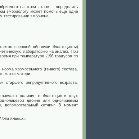
бриолога на этом этапе – определить
том эмбриологу может помочь еще одна
ом тестировании эмбриона.
леток внешней оболочки бластоцисты)
генетическую лабораторию на анализ. При
ремя при температуре -196 градусов по
норма хромосомного (генного) состава,
ь матки матери.
м старшего репродуктивного возраста,
отмечают наличие в бластоцисте двух
 однояйцевой двойне или однояйцевым
, вспомогательный хетчинг. В момент
«Нова Клиник».