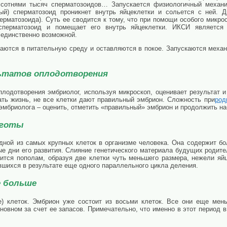
 сотнями тысяч сперматозоидов… Запускается физиологичный механ
ый) сперматозоид проникнет внутрь яйцеклетки и сольется с ней. 
ерматозоида). Суть ее сводится к тому, что при помощи особого микр
сперматозоид и помещает его внутрь яйцеклетки. ИКСИ является 
 единственно возможной.
ются в питательную среду и оставляются в покое. Запускаются меха
льтатов оплодотворения
плодотворения эмбриолог, используя микроскоп, оценивает результат 
ать жизнь, не все клетки дают правильный эмбрион. Сложность при
род
эмбриолога – оценить, отметить «правильный» эмбрион и продолжить на
иготы
одной из самых крупных клеток в организме человека. Она содержит б
ые дни его развития. Слияние генетического материала будущих родите
лится пополам, образуя две клетки чуть меньшего размера, нежели яйц
ившихся в результате еще одного параллельного цикла деления.
е больше
) клеток. Эмбрион уже состоит из восьми клеток. Все они еще мень
сновном за счет ее запасов. Примечательно, что именно в этот период 