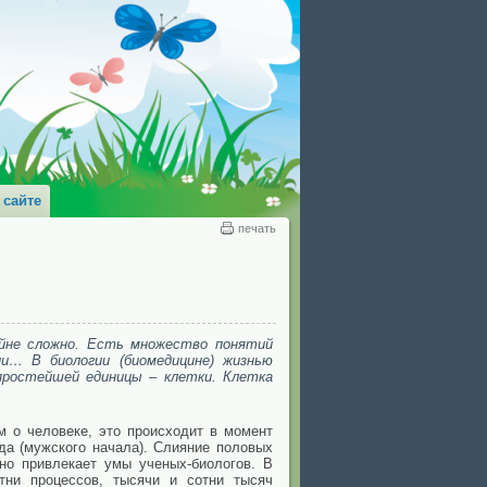
 сайте
печать
йне сложно. Есть множество понятий
ии… В биологии (биомедицине) жизнью
ростейшей единицы – клетки. Клетка
м о человеке, это происходит в момент
ида (мужского начала). Слияние половых
вно привлекает умы ученых-биологов. В
тни процессов, тысячи и сотни тысяч