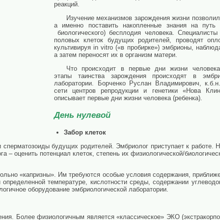
реакций.
Изучение механизмов зарождения жизни позволило
а именно поставить накопленные знания на путь 
биологического) бесплодия человека. Специалисты 
половых клеток будущих родителей, проводят опло
культивируя in vitro («в пробирке») эмбрионы, наблюд
а затем переносят их в организм матери.
Что происходит в первые дни жизни человек
этапы таинства зарождения происходят в эмбри
лаборатории. Борченко Руслан Владимирович, к.б.н
сети центров репродукции и генетики «Нова Клин
описывает первые дни жизни человека (ребенка).
День нулевой
Забор клеток
 сперматозоиды будущих родителей. Эмбриолог приступает к работе. Н
а – оценить потенциал клеток, степень их физиологической/биологичес
овольно «капризны». Им требуются особые условия содержания, приближе
 определенной температуре, кислотности среды, содержании углеводов
логичное оборудование эмбриологической лаборатории.
ения. Более физиологичным является «классическое» ЭКО (экстракорпо