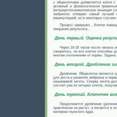
с яйцеклетками добавляется капля с
активный и физиологически правильн
(интрацитоплазматическая инъекция сп
эмбриолог отбирает самый лучший 
манипуляцией, но в некоторых случаях
Процесс завершен… Клетки помеща
ожидания результата…
День первый. Оценка резу
Через 16-18 часов после начала о
говорилось, не все клетки способны д
многим отклонениям от нормы. Задача 
День второй. Дробление з
Дробление. Яйцеклетка является 
для роста и развития эмбриона в перв
называемой зиготы. Сперва зигота де
состоит уже из четырех клеток, получ
День третий. Клеточек вс
Продолжается дробление (деление
практически не растут, а питаются в о
материал мужского ядра.