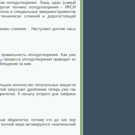
изм оплодотворения. Лишь один (самый
Другая техника оплодотворения – ИКСИ
оскопа и специальных микроинструментов
технически сложной и дорогостоящей
низмы слияния… Наступают долгие часы
и правильность оплодотворения. Как уже
ы
процесса оплодотворения приводит ко
блюдение за ним.
ольшое количество питательных веществ
лей запускает дробление теперь уже так
еклетка. К началу второго дня эмбрион
ше яйцеклетки, потому что до сих пор
в полной мере активируется генетический