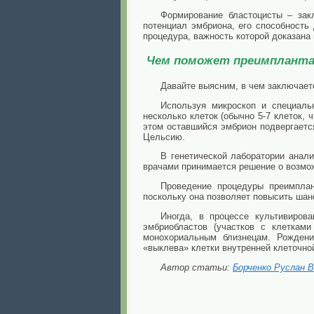
Формирование бластоцисты – зак
потенциал эмбриона, его способност
процедура, важность которой доказана
Чем поможет преимпланта
Давайте выясним, в чем заключает
Используя микроскоп и специаль
несколько клеток (обычно 5-7 клеток, 
этом оставшийся эмбрион подвергаетс
Цельсию.
В генетической лаборатории анали
врачами принимается решение о возмож
Проведение процедуры преимплан
поскольку она позволяет повысить ша
Иногда, в процессе культивиров
эмбриобластов (участков с клеткам
монохориальным близнецам. Рождени
«выклева» клетки внутренней клеточно
Автор статьи:
Борченко Руслан 