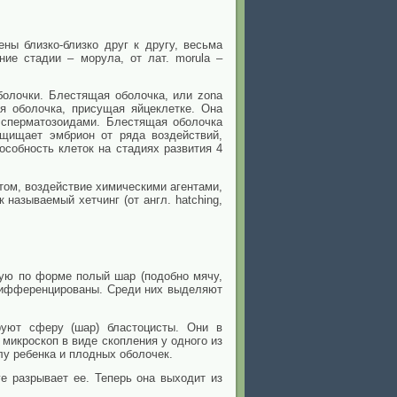
ны близко-близко друг к другу, весьма
ие стадии – морула, от лат. morula –
болочки. Блестящая оболочка, или zona
ая оболочка, присущая яйцеклетке. Она
 сперматозоидами. Блестящая оболочка
ащищает эмбрион от ряда воздействий,
собность клеток на стадиях развития 4
ом, воздействие химическими агентами,
 называемый хетчинг (от англ. hatching,
щую по форме полый шар (подобно мячу,
о дифференцированы. Среди них выделяют
руют сферу (шар) бластоцисты. Они в
микроскоп в виде скопления у одного из
лу ребенка и плодных оболочек.
е разрывает ее. Теперь она выходит из