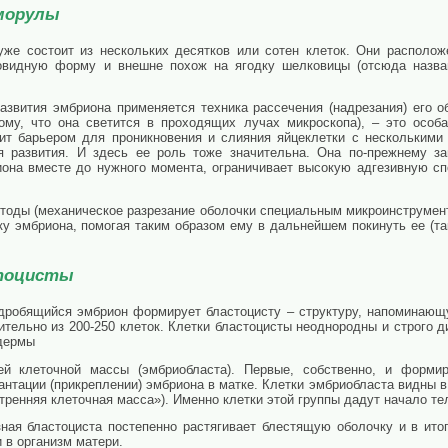
морулы
уже состоит из нескольких десятков или сотен клеток. Они расположе
овидную форму и внешне похож на ягодку шелковицы (отсюда назван
азвития эмбриона применяется техника рассечения (надрезания) его о
тому, что она светится в проходящих лучах микроскопа), – это особ
ит барьером для проникновения и слияния яйцеклетки с несколькими
я развития. И здесь ее роль тоже значительна. Она по-прежнему з
иона вместе до нужного момента, ограничивает высокую адгезивную спо
тоды (механическое разрезание оболочки специальным микроинструмент
у эмбриона, помогая таким образом ему в дальнейшем покинуть ее (так
стоцисты
 дробящийся эмбрион формирует бластоцисту – структуру, напоминаю
зительно из 200-250 клеток. Клетки бластоцисты неоднородны и строг
одермы
ней клеточной массы (эмбриобласта). Первые, собственно, и форми
нтации (прикреплении) эмбриона в матке. Клетки эмбриобласта видны в 
тренняя клеточная масса»). Именно клетки этой группы дадут начало те
ная бластоциста постепенно растягивает блестящую оболочку и в итог
 в организм матери.