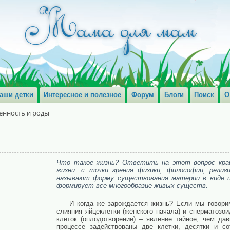
аши детки
Интересное и полезное
Форум
Блоги
Поиск
О
енность и роды
Что такое жизнь? Ответить на этот вопрос кра
жизни: с точки зрения физики, философии, религ
называют форму существования материи в виде п
формирует все многообразие живых существ.
И когда же зарождается жизнь? Если мы говори
слияния яйцеклетки (женского начала) и сперматозо
клеток (оплодотворение) – явление тайное, чем да
процессе задействованы две клетки, десятки и со