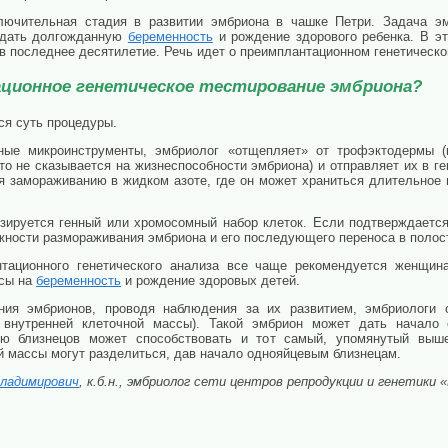
лючительная стадия в развитии эмбриона в чашке Петри. Задача эм
ь дать долгожданную
беременность
и рождение здорового ребенка. В э
 в последнее десятилетие. Речь идет о преимплантационном генетическ
ционное генетическое тестирование эмбриона?
ся суть процедуры.
ные микроинструменты, эмбриолог «отщепляет» от трофэктодермы (к
что не сказывается на жизнеспособности эмбриона) и отправляет их в 
я замораживанию в жидком азоте, где он может храниться длительное в
зируется генный или хромосомный набор клеток. Если подтверждается 
ности размораживания эмбриона и его последующего переноса в полост
тационного генетического анализа все чаще рекомендуется женщина
нсы на
беременность
и рождение здоровых детей.
ания эмбрионов, проводя наблюдения за их развитием, эмбриологи 
и внутренней клеточной массы). Такой эмбрион может дать начало
ю близнецов может способствовать и тот самый, упомянутый выше
й массы могут разделиться, дав начало однояйцевым близнецам.
Владимирович
, к.б.н., эмбриолог сети центров репродукции и генетики 