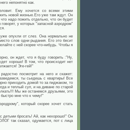
 него непонятно как.
еловит. Ему хочется со всеми этими
жить новой жизнью.Его уже там ждут. Он
, что надо пожить отдельно, что он будет
ы говорят, у которых "запасной аэродром"
ся.
а уже опухли от слез. Она нормально не
место слов одни рыдания. Его это бесит
елайте с ней скорее что-нибудь. Чтобы я
рно, он ждет, что я буду говорить :"Ну,
удет хорошо! В том, что происходит нет
лжается! Эге-гей!"
 радостно посмотрит на него и скажет:
разведемся, ты сьедешь с квартиры! Все
рно приходить домой то за пиджаком, то
егда и теплый суп, и на диване по старой
лкать!!! Мы же останемся друзьями, это
 быстро мне что к чему!"
эродрому", который скорее хочет стать
с детьми бросать! Ай, как нехорошо!" Он
ОЛОГ так сказал, одумается, пот с лица