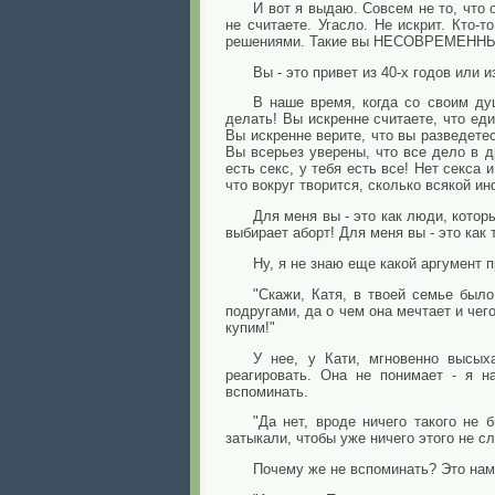
И вот я выдаю. Совсем не то, что 
не считаете. Угасло. Не искрит. Кто-
решениями. Такие вы НЕСОВРЕМЕНН
Вы - это привет из 40-х годов или и
В наше время, когда со своим ду
делать! Вы искренне считаете, что ед
Вы искренне верите, что вы разведетес
Вы всерьез уверены, что все дело в д
есть секс, у тебя есть все! Нет секса 
что вокруг творится, сколько всякой и
Для меня вы - это как люди, котор
выбирает аборт! Для меня вы - это как 
Ну, я не знаю еще какой аргумент п
"Скажи, Катя, в твоей семье было
подругами, да о чем она мечтает и чего
купим!"
У нее, у Кати, мгновенно высых
реагировать. Она не понимает - я н
вспоминать.
"Да нет, вроде ничего такого не
затыкали, чтобы уже ничего этого не с
Почему же не вспоминать? Это нам