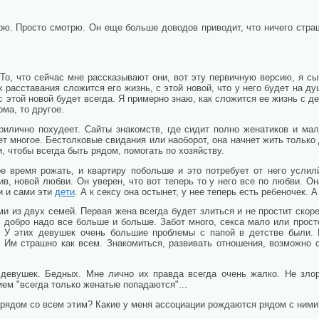
орю. Просто смотрю. Он еще больше доводов приводит, что ничего страш
То, что сейчас мне рассказывают они, вот эту первичную версию, я с
х расставания сложится его жизнь, с этой новой, что у него будет на ду
с этой новой будет всегда. Я примерно знаю, как сложится ее жизнь с д
ома, то другое.
рилично похудеет. Сайты знакомств, где сидит полно женатиков и мал
т многое. Бестолковые свидания или наоборот, она начнет жить только
 чтобы всегда быть рядом, помогать по хозяйству.
ое время рожать, и квартиру побольше и это потребует от него услил
в, новой любви. Он уверен, что вот теперь то у него все по любви. Он
и и сами эти
дети
. А к сексу она остынет, у нее теперь есть ребеночек. А
 из двух семей. Первая жена всегда будет злиться и не простит скоре
о добро надо все больше и больше. Забот много, секса мало или прост
. У этих девушек очень большие проблемы с папой в детстве были. В
). Им страшно как всем. Знакомиться, развивать отношения, возможно 
 девушек. Бедных. Мне лично их правда всегда очень жалко. Не зло
ием "всегда только женатые попадаются"...
 рядом со всем этим? Какие у меня ассоциации рождаются рядом с ними