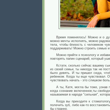
Время поменялось! Можно и о душ
можно мечты исполнять, можно радоват
тела, чтобы близость с человеком чу
поддерживать! Можно строить семью и 
Можно прийти к психологу и избави
повторять папин сценарий, который ушел
Кстати, сколько сейчас вашему сын
из своей семьи, ты никогда так не пос
было девять. И ты пришел сюда, чтоб
ребенком. Когда ты еще чувствовал. О
чувствовать начать - это слишком боль
А ты, Катя, могла бы тоже, узнав
когда сознание включенное,ты свободн
называемая в народе "сильная", котора
Когда вы приходите к стоматолог
полечить зуб, либо как-то восстановит
бы странно.