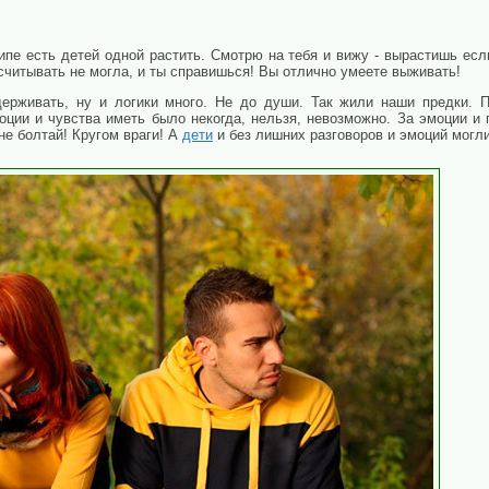
ципе есть детей одной растить. Смотрю на тебя и вижу - вырастишь ес
считывать не могла, и ты справишься! Вы отлично умеете выживать!
ерживать, ну и логики много. Не до души. Так жили наши предки. П
оции и чувства иметь было некогда, нельзя, невозможно. За эмоции и
 не болтай! Кругом враги! А
дети
и без лишних разговоров и эмоций могли