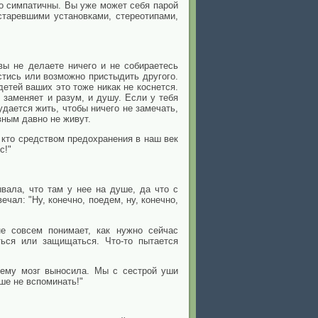
тно симпатичны. Вы уже может себя парой
устаревшими установками, стереотипами,
ы не делаете ничего и не собираетесь
стись или возможно пристыдить другого.
детей ваших это тоже никак не коснется.
 заменяет и разум, и душу. Если у тебя
 удается жить, чтобы ничего не замечать,
вным давно не живут.
, кто средством предохранения в наш век
с!"
вала, что там у нее на душе, да что с
ечал: "Ну, конечно, поедем, ну, конечно,
е совсем понимает, как нужно сейчас
ться или защищаться. Что-то пытается
 ему мозг выносила. Мы с сестрой уши
ше не вспоминать!"