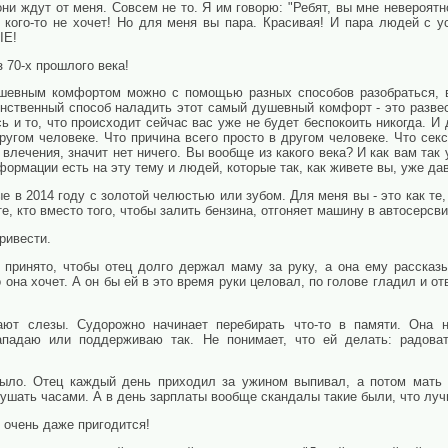
они ждут от меня. Совсем не то. Я им говорю: "Ребят, вы мне невероя
то кого-то не хочет! Но для меня вы пара. Красивая! И пара людей с 
ЫЕ!
з 70-х прошлого века!
шевным комфортом можно с помощью разных способов разобраться, в
инственный способ наладить этот самый душевный комфорт - это разве
ь и то, что происходит сейчас вас уже не будет беспокоить никогда. И 
ругом человеке. Что причина всего просто в другом человеке. Что секс
и влечения, значит нет ничего. Вы вообще из какого века? И как вам так
нформации есть на эту тему и людей, которые так, как живете вы, уже да
ые в 2014 году с золотой челюстью или зубом. Для меня вы - это как те
те, кто вместо того, чтобы залить бензина, отгоняет машину в автосерсви
ривести.
 принято, чтобы отец долго держал маму за руку, а она ему рассказы
 она хочет. А он бы ей в это время руки целовал, по голове гладил и отв
ают слезы. Судорожно начинает перебирать что-то в памяти. Она н
ападаю или поддерживаю так. Не понимает, что ей делать: радова
 было. Отец каждый день приходил за ужином выпивал, а потом мать
лушать часами. А в день зарплаты вообще скандалы такие были, что луч
 очень даже пригодится!