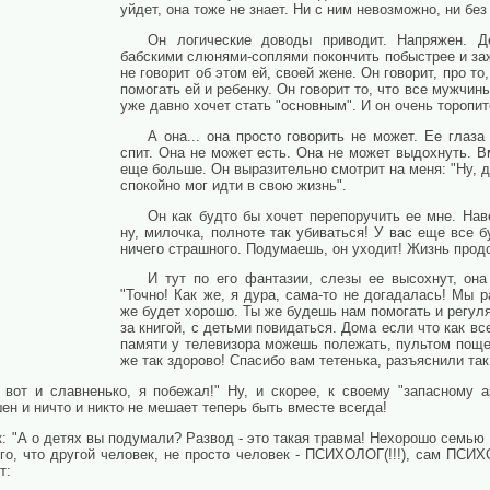
уйдет, она тоже не знает. Ни с ним невозможно, ни без
Он логические доводы приводит. Напряжен. Д
бабскими слюнями-соплями покончить побыстрее и за
не говорит об этом ей, своей жене. Он говорит, про то
помогать ей и ребенку. Он говорит то, что все мужчин
уже давно хочет стать "основным". И он очень торопит
А она... она просто говорить не может. Ее глаз
спит. Она не может есть. Она не может выдохнуть. В
еще больше. Он выразительно смотрит на меня: "Ну, д
спокойно мог идти в свою жизнь".
Он как будто бы хочет перепоручить ее мне. Наве
ну, милочка, полноте так убиваться! У вас еще все б
ничего страшного. Подумаешь, он уходит! Жизнь продо
И тут по его фантазии, слезы ее высохнут, она
"Точно! Как же, я дура, сама-то не догадалась! Мы 
же будет хорошо. Ты же будешь нам помогать и регуля
за книгой, с детьми повидаться. Дома если что как вс
памяти у телевизора можешь полежать, пультом поще
же так здорово! Спасибо вам тетенька, разъяснили так
 вот и славненько, я побежал!" Ну, и скорее, к своему "запасному а
ен и ничто и никто не мешает теперь быть вместе всегда!
к: "А о детях вы подумали? Развод - это такая травма! Нехорошо семью 
ого, что другой человек, не просто человек - ПСИХОЛОГ(!!!), сам ПСИХ
т: