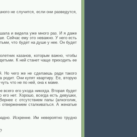
ного не случится, если они разведутся,
ышала и видела уже много раз. И я даже
ше. Сейчас ему это неважно. У него есть
етьми, что будет на душе у нее. Он будет
олетних казанов, которым важно, чтобы
 детьми. К ней станет чаще приходить ее
й. Но чего же не сделаешь ради такого
а родит. Они купят квартиру. Ее, вторую
 чуть что не по ней, она к маме.
е всего его ухода никогда. Вторая будет
о его нет. Хорошо, всегда есть девушки,
ернее с отсутствием папы (алкоголик,
с отвержением сталкиваться. А женатые
радно. Искренне. Им невероятно трудно
?