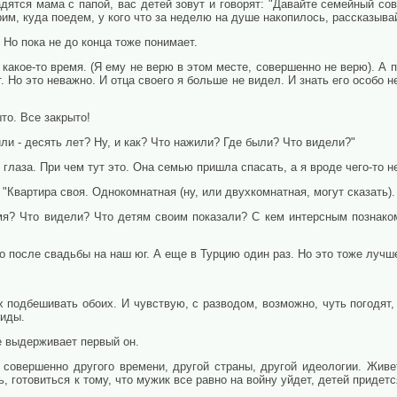
садятся мама с папой, вас детей зовут и говорят: "Давайте семейный со
рим, куда поедем, у кого что за неделю на душе накопилось, рассказыва
 Но пока не до конца тоже понимает.
о какое-то время. (Я ему не верю в этом месте, совершенно не верю). А 
 Но это неважно. И отца своего я больше не видел. И знать его особо н
ыто. Все закрыто!
ли - десять лет? Ну, и как? Что нажили? Где были? Что видели?"
 глаза. При чем тут это. Она семью пришла спасать, а я вроде чего-то н
. "Квартира своя. Однокомнатная (ну, или двухкомнатная, могут сказать).
емя? Что видели? Что детям своим показали? С кем интерсным познак
ко после свадьбы на наш юг. А еще в Турцию один раз. Но это тоже лучше
х подбешивать обоих. И чувствую, с разводом, возможно, чуть погодят,
юиды.
не выдерживает первый он.
 совершенно другого времени, другой страны, другой идеологии. Живе
 готовиться к тому, что мужик все равно на войну уйдет, детей придетс