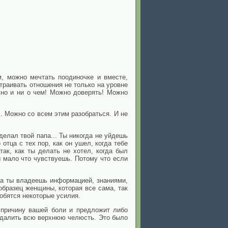
, можно мечтать поодиночке и вместе,
траивать отношения не только на уровне
ьно и ни о чем! Можно доверять! Можно
л. Можно со всем этим разобраться. И не
делал твой папа... Ты никогда не уйдешь
отца с тех пор, как он ушел, когда тебе
ак, как ты делать не хотел, когда был
ы мало что чувствуешь. Потому что если
гда ты владеешь информацией, знаниями,
образец женщины, которая все сама, так
добятся некоторые усилия.
т причину вашей боли и предложит либо
а удалить всю верхнюю челюсть. Это было