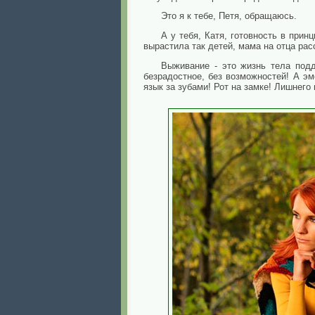
Это я к тебе, Петя, обращаюсь.
А у тебя, Катя, готовность в прин
вырастила так детей, мама на отца рас
Выживание - это жизнь тела подд
безрадостное, без возможностей! А эм
язык за зубами! Рот на замке! Лишнего