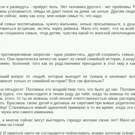
сли я разведусь - пройдет боль. Нет человека другого - нет проблемы. 
ины усиливается, обиды не дают покоя ни днем, ни ночью. Другим людя
я сейчас, живу как хочу, моя новая семья то, что надо.
вой семье воспитываешь чужого мальчика, ночью просыпаешься, а душа
тивиться встречам, мстить через ребенка. Мало кто знает, что за всей
не сохранила семью, отца детям, чувства какой-то женской неполноценно
.
 противоречивым запросом - один развестись, другой сохранить семью, 
гого. Они практически ничего не знают из своей семейной истории, а ко
имен, болезней, того как их родственники приходили в этот мир и ка
роший вопрос от людей, которые выходят из тумана и начинают все
 зависит только от семейной истории? Все так фатально?
на пятьдесят. Половина это воздействие того, что было до нас. Полови
в курсе, что происходило в твоем роду до тебя, когда ты живешь по з
 этого, то ты не можешь этой личной ответственностью никак распоря
ть. Бросаешь своих детей и делаешь их сиротами при живых родителях т
ыбор! Становишься мамой одиночкой примерно в то же время, когда это 
 мужа или самого изменника.
 и многие сейчас могут выглядеть гораздо моложе своих лет! Мало ко
ики на глаза!
! И заметьте никто не соглашается поблескивать игриво золотым зубом!