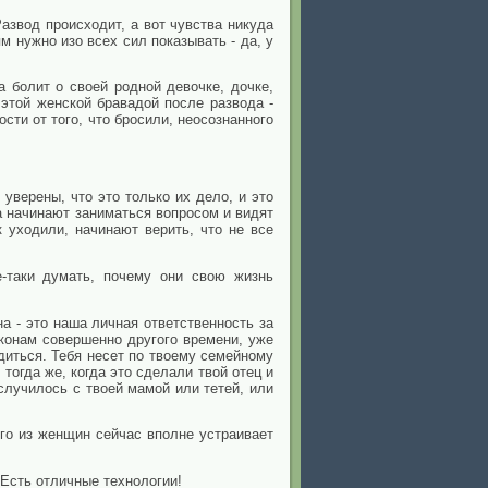
Развод происходит, а вот чувства никуда
м нужно изо всех сил показывать - да, у
 болит о своей родной девочке, дочке,
 этой женской бравадой после развода -
сти от того, что бросили, неосознанного
уверены, что это только их дело, и это
гда начинают заниматься вопросом и видят
к уходили, начинают верить, что не все
-таки думать, почему они свою жизнь
на - это наша личная ответственность за
аконам совершенно другого времени, уже
диться. Тебя несет по твоему семейному
огда же, когда это сделали твой отец и
случилось с твоей мамой или тетей, или
го из женщин сейчас вполне устраивает
 Есть отличные технологии!