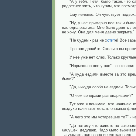
"А у тебя, Петя, было такое, что 
радостнее жить, что купим, что посмот
Ему неловко. Он чувствует подвох.
"Ну, у нас примерно все так и был
нас одна растила. Мне было девять лет.
не хочу. Она для меня давно закрыта."
"Не будем - раз не х
отит
е! Все заб
Про вас давайте. Сколько вы прожи
У нее уже нет слез. Только круглые
"Нормально все у нас" - он говорит
"А куда ездили вместе за это вр
были?"
"Да, никуда особо не ездили. Толь
"О чем вечерами разговаривали?"
Тут уже я понимаю, что начинаю и
воздухе начинают летать опасные фл
"А чего это мы устаревшие то?" - 
"Да потому что живете по законам
бабушек, дедушек. Надо было выживать,
- а уходить все равно вроде как надо.