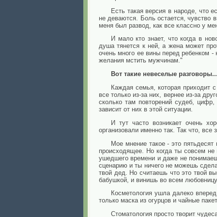
Есть такая версия в народе, что е
не деваются. Боль остается, чувство в
меня был развод, как все классно у мен
И мало кто знает, что когда в но
душа тянется к ней, а жена может про
очень много ее вины перед ребенком - 
желания мстить мужчинам."
Вот такие невеселые разговоры..
Каждая семья, которая приходит с
все только из-за них, вернее из-за дру
сколько там повторений судеб, цифр, 
зависит от них в этой ситуации.
И тут часто возникает очень хо
организовали именно так. Так что, все
Мое мнение такое - это пятьдесят 
происходящее. Но когда ты совсем не 
ушедшего времени и даже не понимаешь
сценарию и ты ничего не можешь сдела
твой дед. Но считаешь что это твой в
бабушкой, и винишь во всем любовницу
Косметология ушла далеко вперед,
только маска из огурцов и чайные пакет
Стоматология просто творит чудеса