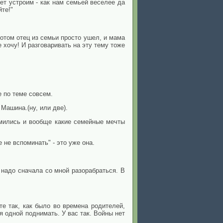
вет устроим - как нам семьей веселее да
йте!"
потом отец из семьи просто ушел, и мама
е хочу! И разговаривать на эту тему тоже
е по теме совсем.
 Машина.(ну, или две).
омились и вообще какие семейные мечты
 не вспоминать" - это уже она.
 надо сначала со мной разорабраться. В
те так, как было во времена родителей,
я одной поднимать. У вас так. Войны нет