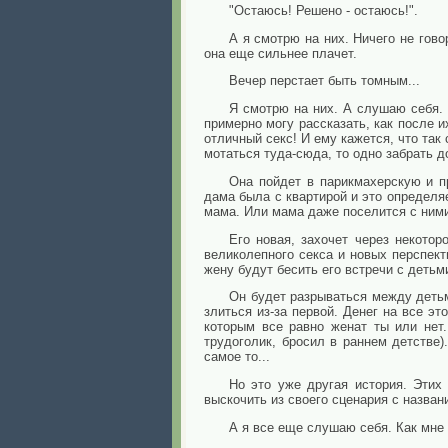
"Остаюсь! Решено - остаюсь!".
А я смотрю на них. Ничего не гов
она еще сильнее плачет.
Вечер перстает быть томным...
Я смотрю на них. А слушаю себя. 
примерно могу рассказать, как после и
отличный секс! И ему кажется, что так 
мотаться туда-сюда, то одно забрать д
Она пойдет в парикмахерскую и п
дама была с квартирой и это определяе
мама. Или мама даже поселится с ними,
Его новая, захочет через некотор
великолепного секса и новых перспекти
жену будут бесить его встречи с детьм
Он будет разрываться между детьми
злиться из-за первой. Денег на все эт
которым все равно женат ты или нет
трудоголик, бросил в раннем детстве
самое то...
Но это уже другая история. Этих
выскочить из своего сценария с назван
А я все еще слушаю себя. Как мне