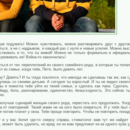
е подумать! Можно чувствовать, можно разговаривать друг с другом
ься, а не с надрывом, и каждый раз с нуля и новые усилия. Можно выс
вствовать и то, что ты живой! Можно не только формально и официал
развивать ее! Война-то закончилась!
ться от тех переплетений из своего семейного рода, в которые ты попа
 из семьи, когда тебе, Петя, было девять лет.
у? Девять? И ты тогда поклялся, что никогда не сделаешь так же, как с
тупишь со своими детьми. А сегодня ты взрослый. И ты не видел своего 
ы я помогла тебе уйти из твоей семьи, и сделать как папа. Сделать т
биду, боль, разочарование, одиночество, безысходность. Это сейчас т
но.
 получше сценарий женщин своего рода, перестать его продолжать. Ко
а от повторений. Твоей маме не на кого было опереться. И у тебя был 
я потом плачет у окна. Тебе проще повторить. Чтобы не повторить пона
у и у вас болит где-то сверху справа, стоматолог вам тут же найде
ь, может быть удалить, но вряд ли он вам предложит из-за одного зуб