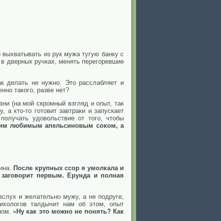
о выхватывать из рук мужа тугую банку с
ы в дверных ручках, менять перегоревшие
ак делать не нужно. Это расслабляет и
нно такого, разве нет?
ни (на мой скромный взгляд и опыт, так
, а кто-то готовит завтраки и запускает
получать удовольствие от того, чтобы
ашим любимым апельсиновым соком, а
шина.
После крупных ссор я умолкала и
 заговорит первым. Ерунда и полная
вслух и желательно мужу, а не подруге,
сихологов талдычит нам об этом, опыт
ном. «
Ну как это можно не понять? Как