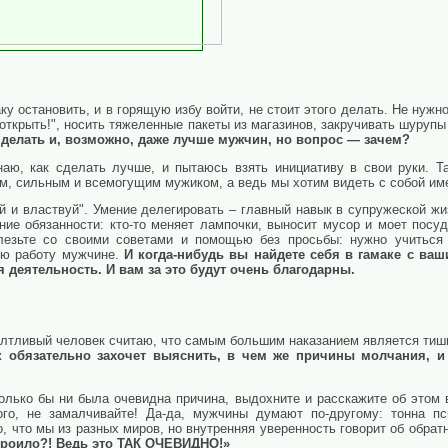
ку остановить, и в горящую избу войти, не стоит этого делать. Не нужн
 открыть!", носить тяжеленные пакеты из магазинов, закручивать шуруп
 делать и, возможно, даже лучше мужчин, но вопрос — зачем?
наю, как сделать лучше, и пытаюсь взять инициативу в свои руки. Т
м, сильным и всемогущим мужиком, а ведь мы хотим видеть с собой име
й и властвуй". Умение делегировать – главный навык в супружеской жиз
ие обязанности: кто-то меняет лампочки, выносит мусор и моет посуду
лезьте со своими советами и помощью без просьбы: нужно учиться 
ую работу мужчине.
И когда-нибудь вы найдете себя в гамаке с в
 деятельность. И вам за это будут очень благодарны.
олтливый человек считаю, что самым большим наказанием является ти
к обязательно захочет выяснить, в чем же причины молчания, и
олько бы ни была очевидна причина, выдохните и расскажите об этом 
ого, не замалчивайте! Да-да, мужчины думают по-другому: тонна п
, что мы из разных миров, но внутренняя уверенность говорит об обрат
строило?! Ведь это ТАК ОЧЕВИДНО!»