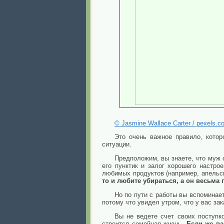
© Jasmine Wallace Carter / pexels.c
Это очень важное правило, кото
ситуации.
Предположим, вы знаете, что муж о
его пунктик и залог хорошего настро
любимых продуктов (например, апельси
то и любите убираться, а он весьма 
Но по пути с работы вы вспоминает
потому что увидел утром, что у вас за
Вы не ведете счет своих поступко
строится семейная жизнь.
Если же ваш