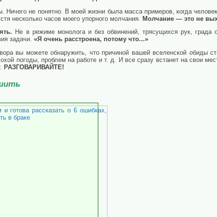
ы. Ничего не понятно. В моей жизни была масса примеров, когда челове
устя несколько часов моего упорного молчания.
Молчание — это не выхо
нять.
Не в режиме монолога и без обвинений, трясущихся рук, града с
вия задачи.
«Я очень расстроена, потому что...»
овора вы можете обнаружить, что причиной вашей вселенской обиды ст
лохой погоды, проблем на работе и т. д. И все сразу встанет на свои ме
к:
РАЗГОВАРИВАЙТЕ!
ушить