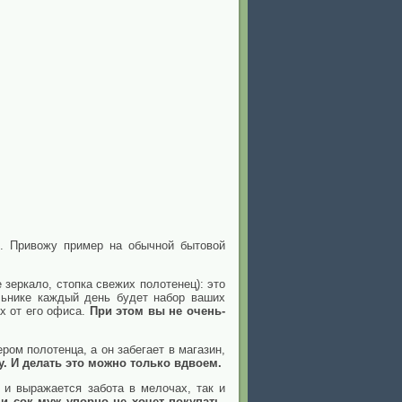
м. Привожу пример на обычной бытовой
 зеркало, стопка свежих полотенец): это
ильнике каждый день будет набор ваших
х от его офиса.
При этом вы не очень-
ром полотенца, а он забегает в магазин,
гу. И делать это можно только вдвоем.
 и выражается забота в мелочах, так и
и сок муж упорно не хочет покупать,