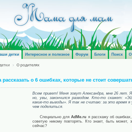
аши детки
Интересное и полезное
Форум
Блоги
Поиск
О
детки
О родителях
а рассказать о 6 ошибках, которые не стоит совершат
Всем привет! Меня зовут Александра, мне 26 лет. Я
но, увы, закончился разводом. Кто-то скажет: «Э
какие-то выводы». Я так не считаю: за это время я
чем поделиться.
Специально для
AdMe.ru
я расскажу об ошибках,
советую никому повторять. Кто знает, быть может,
сейчас?