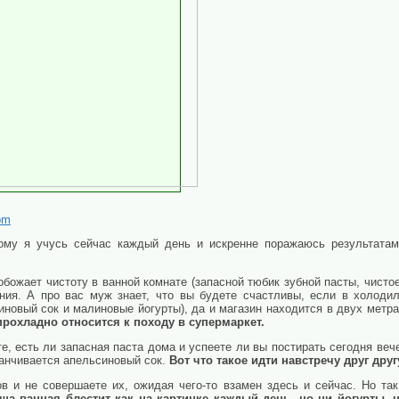
om
рому я учусь сейчас каждый день и искренне поражаюсь результата
божает чистоту в ванной комнате (запасной тюбик зубной пасты, чистое
ения. А про вас муж знает, что вы будете счастливы, если в холод
новый сок и малиновые йогурты), да и магазин находится в двух метра
прохладно относится к походу в супермаркет.
е, есть ли запасная паста дома и успеете ли вы постирать сегодня вече
канчивается апельсиновый сок.
Вот что такое идти навстречу друг дру
в и не совершаете их, ожидая чего-то взамен здесь и сейчас. Но так
а ванная блестит как на картинке каждый день, но ни йогурты, н