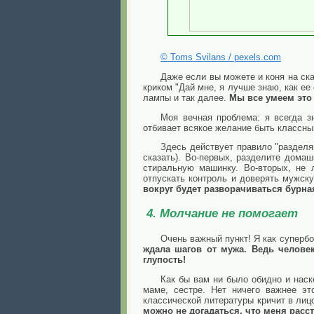
© Toms Svilans / pexels.com
Даже если вы можете и коня на ска
криком "Дай мне, я лучше знаю, как ее
лампы и так далее.
Мы все умеем это
Моя вечная проблема: я всегда з
отбивает всякое желание быть классны
Здесь действует правило "разделя
сказать). Во-первых, разделите домашн
стиральную машинку. Во-вторых, не 
отпускать контроль и доверять мужск
вокруг будет разворачиваться бурная
4. Молчание не помогает
Очень важный пункт! Я как суперб
ждала шагов от мужа. Ведь челове
глупость!
Как бы вам ни было обидно и наск
маме, сестре. Нет ничего важнее эт
классической литературы кричит в лицо
можно не догадаться, что меня рас