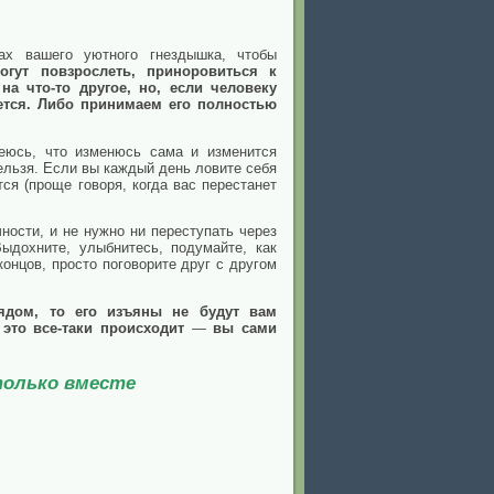
ах вашего уютного гнездышка, чтобы
гут повзрослеть, приноровиться к
на что-то другое, но, если человеку
ется. Либо принимаем его полностью
еюсь, что изменюсь сама и изменится
ельзя. Если вы каждый день ловите себя
ся (проще говоря, когда вас перестанет
ости, и не нужно ни переступать через
Выдохните, улыбнитесь, подумайте, как
концов, просто поговорите друг с другом
ядом, то его изъяны не будут вам
 это все-таки происходит
—
вы сами
только вместе