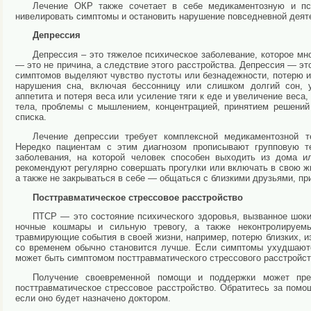
Лечение ОКР также сочетает в себе медикаментозную и пси
нивелировать симптомы и остановить нарушение повседневной деяте
Депрессия
Депрессия – это тяжелое психическое заболевание, которое мн
— это не причина, а следствие этого расстройства. Депрессия — это
симптомов выделяют чувство пустоты или безнадежности, потерю и
нарушения сна, включая бессонницу или слишком долгий сон, у
аппетита и потеря веса или усиление тяги к еде и увеличение вес
тела, проблемы с мышлением, концентрацией, принятием решени
списка.
Лечение депрессии требует комплексной медикаментозной т
Нередко пациентам с этим диагнозом прописывают групповую т
заболевания, на которой человек способен выходить из дома и
рекомендуют регулярно совершать прогулки или включать в свою 
а также не закрываться в себе — общаться с близкими друзьями, п
Посттравматическое стрессовое расстройство
ПТСР — это состояние психического здоровья, вызванное шок
ночные кошмары и сильную тревогу, а также неконтролируем
травмирующие события в своей жизни, например, потерю близких, и
со временем обычно становится лучше. Если симптомы ухудшаютс
может быть симптомом посттравматического стрессового расстройст
Получение своевременной помощи и поддержки может пре
посттравматическое стрессовое расстройство. Обратитесь за помо
если оно будет назначено доктором.