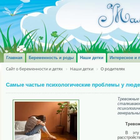
Главная
Беременность и роды
Наши детки
Интересное и 
Сайт о беременности и детях
Наши детки
О родителях
Самые частые психологические проблемы у люде
Тревожные
сталкиваю
психологич
генеральны
Тревож
В эту 
расстройс