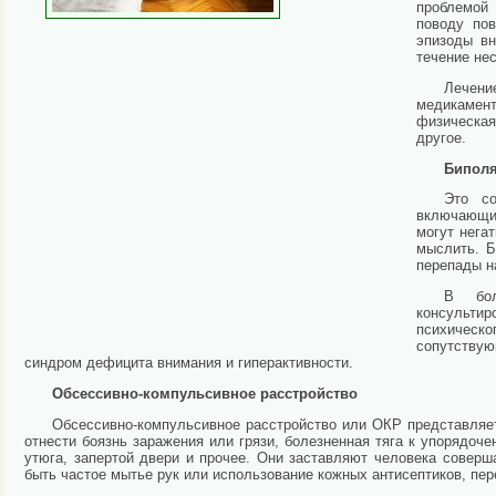
проблемой 
поводу по
эпизоды вн
течение нес
Лечени
медикамент
физическая
другое.
Биполя
Это со
включающие
могут негат
мыслить. Б
перепады н
В бол
консультир
психическо
сопутствую
синдром дефицита внимания и гиперактивности.
Обсессивно-компульсивное расстройство
Обсессивно-компульсивное расстройство или ОКР представляе
отнести боязнь заражения или грязи, болезненная тяга к упорядоч
утюга, запертой двери и прочее. Они заставляют человека совер
быть частое мытье рук или использование кожных антисептиков, пер