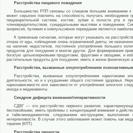
Расстройства пищевого поведения
Большинство РПП связаны со слишком большим вниманием к в
может серьезно повлиять на способность получать необходимое 
пищеварительной системе, костям, зубам и полости рта и пр
членовредительством, суицидальными мыслями и поведением. Сим
анорексия, булимия и компульсивное переедание являются наиболе
К тревожным сигналам, которые могут указывать на расстройст
отказа от еды, соблюдение очень ограниченной диеты, не назначе
на наличие недостатков, постоянное употребление большого кол
продуктов для похудения и многое другое. Для формирования прив
богатую цельнозерновыми продуктами, фруктами и овощами, и изб
растительные продукты для похудения, иметь в жизни физическую а
Расстройства, вызванные злоупотреблением психоактивны
Расстройства, вызванные злоупотреблением наркотиками и
деятельности, но и к ухудшению общего состояния здоровья. Нере
наркозависимости или зависимости от употребления алкоголя след
иногда и медикаменты.
Синдром дефицита внимания/гиперактивности
СДВГ — это расстройство нервного развития, характеризующ
беспокойными, иметь проблемы с концентрацией внимания и действ
и тайм-менеджментом, следованием инструкциям, выполнение к
нетерпеливости. В случае этого заболевания может помочь как ме
терапия (КПТ).
Расстройства личности