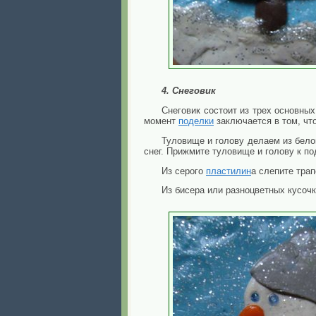
4. Снеговик
Снеговик состоит из трех основны
момент
поделки
заключается в том, что
Туловище и голову делаем из бел
снег. Прижмите туловище и голову к по
Из серого
пластилин
а слепите трап
Из бисера или разноцветных кусоч