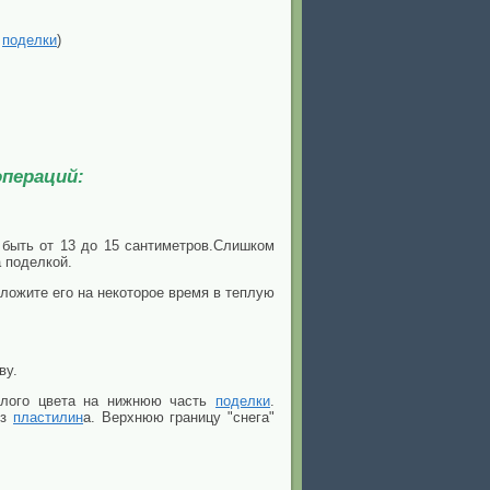
я
поделки
)
пераций:
 быть от 13 до 15 сантиметров.Слишком
а поделкой.
ложите его на некоторое время в теплую
ву.
лого цвета на нижнюю часть
поделки
.
з
пластилин
а. Верхнюю границу "снега"