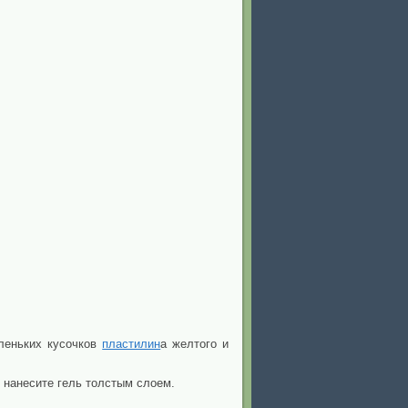
леньких кусочков
пластилин
а желтого и
м нанесите гель толстым слоем.