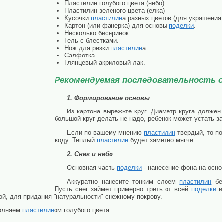
Пластилин голубого цвета (небо).
Пластилин зеленого цвета (елка)
Кусочки
пластилин
а разных цветов (для украшени
Картон (или фанерка) для основы
поделки
.
Несколько бисеринок.
Гель с блестками.
Нож для резки
пластилин
а.
Салфетка.
Глянцевый акриловый лак.
Рекомендуемая последовательность о
1. Формирование основы
Из картона вырежьте круг. Диаметр круга должен
большой круг делать не надо, ребенок может устать з
Если по вашему мнению
пластилин
твердый, то по
воду. Теплый
пластилин
будет заметно мягче.
2. Снег и небо
Основная часть
поделки
- нанесение фона на осно
Аккуратно нанесите тонким слоем
пластилин
бе
Пусть снег займет примерно треть от всей
поделки
и
й, для придания "натуральности" снежному покрову.
полняем
пластилин
ом голубого цвета.