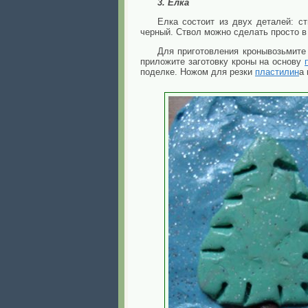
3. Елка
Елка состоит из двух деталей: с
черный. Ствол можно сделать просто в
Для приготовления кронывозьмит
приложите заготовку кроны на основу
поделке. Ножом для резки
пластилин
а 