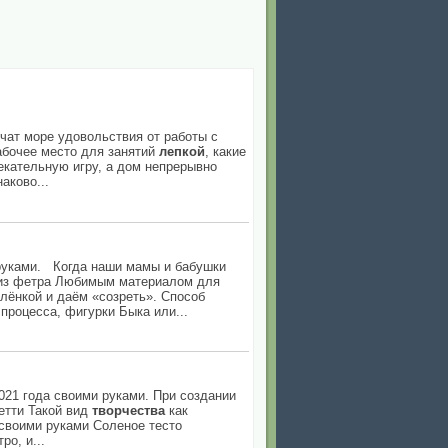
учат море удовольствия от работы с
рабочее место для занятий
лепкой
, какие
лекательную игру, а дом непрерывно
аково...
уками. Когда наши мамы и бабушки
а из фетра Любимым материалом для
плёнкой и даём «созреть». Способ
процесса, фигурки Быка или...
21 года своими руками. При создании
етти Такой вид
творчества
как
а своими руками Соленое тесто
о, и...