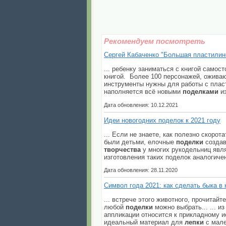
Рекомендуем посмотреть
Сергей Кабаченко "Большая пластилино
... ребенку заниматься с книгой само
книгой. Более 100 персонажей, оживаю
инструменты нужны для работы с пласти
наполняется всё новыми
поделками
из
Дата обновления: 10.12.2021
Идеи новогодних поделок к 2021 году
... Если не знаете, как полезно скор
были детьми, елочные
поделки
создав
творчества
у многих рукодельниц явля
изготовления таких поделок аналогиче
Дата обновления: 28.11.2020
Символ года 2021: как сделать быка в 
... встрече этого животного, прочитай
любой
поделки
можно выбрать... ... и
аппликации относится к прикладному ис
идеальный материал для
лепки
с мале