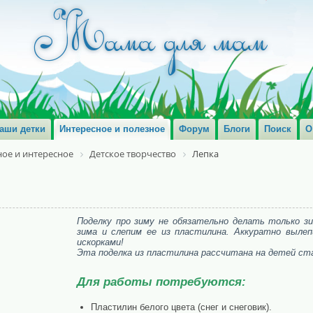
аши детки
Интересное и полезное
Форум
Блоги
Поиск
О
ое и интересное
Детское творчество
Лепка
Поделку про зиму не обязательно делать только з
зима и слепим ее из пластилина. Аккуратно вылепи
искорками!
Эта поделка из пластилина рассчитана на детей ст
Для работы потребуются:
Пластилин белого цвета (снег и снеговик).