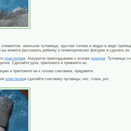
х элементов: овальное туловище, круглая голова и ведро в виде трапец
 вы можете рассказать ребенку о геометрических фигурах и сделать их.
ого
пластилин
а. Аккуратно прикладываем к основе
поделки
. Туловище сн
делке. Сделайте руки, приложите и прижмите их.
ецию и приложите ее к голове снеговика, придавите.
ков
пластилин
а сделайте снеговику пуговицы, нос, глаза, рот.