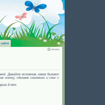
 сайте
печать
имой. Давайте вспомним, какая бывает
м елочку, сделаем снеговика и снег с
арше 4 лет.