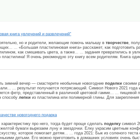
вая книга увлечений и развлечений"
стоятельно, но и родители, желающие помочь малышу в
творчестве
, пол
щих... ... «Большая пластилиновая книга» расскажет, как подготовить 
лином, как смешивать цвета, а также... ... задания превратились в ув
 пластилина! Я очень рекомендую эту книгу всем родителям. Книга один
отать зимний вечер — смастерите необычные новогодние
поделки
своими р
али... ... результат получается потрясающий. Символ Нового 2021 год
ется фетр, представленный в различной цветовой гамме... ... пищевой 
н способу
лепки
из пластилина или полимерной глины. Для закрепления 
качестве новогоднего подарка
те характеристику про него, тогда будет проще сделать
поделку
символ 20
з желтой бумаги вырезаем луну и звездочки. Елку украсим цветным конф
кусству, которое помогает детям... ... года 2021: Бык из соленого тест
нькими детьми. Его можно приготовить в домашних условиях очень быстр