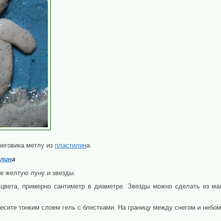
неговика метлу из
пластилин
а.
лин
а
бе желтую луну и звезды.
цвета, примерно сантиметр в диаметре. Звезды можно сделать из ма
анесите тонким слоем гель с блестками. На границу между снегом и небо