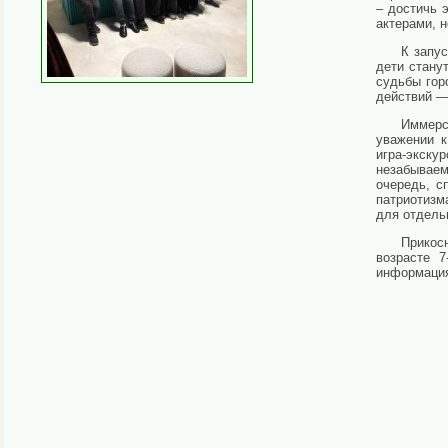
– достичь 
актерами, н
К запус
дети стану
судьбы гор
действий —
Иммерс
уважении к
игра-экск
незабываем
очередь, с
патриотизм
для отдель
Прикос
возрасте 7
информация