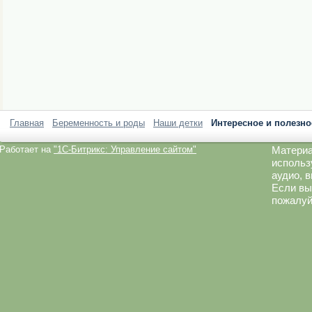
Главная
Беременность и роды
Наши детки
Интересное и полезно
Работает на
"1C-Битрикс: Управление сайтом"
Материа
использ
аудио, 
Если вы
пожалуй