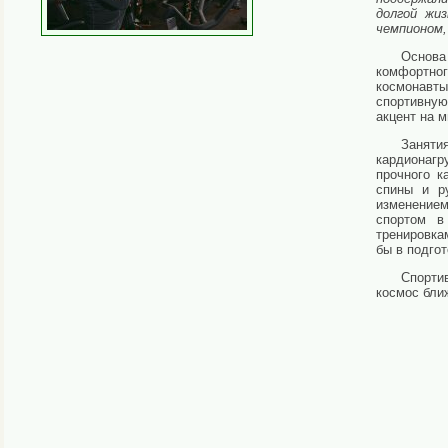
долгой жи
чемпионом
Основа
комфортно
космонавты
спортивную
акцент на 
Заняти
кардионагр
прочного к
спины и ру
изменением
спортом в
тренировка
бы в подго
Спорти
космос бли