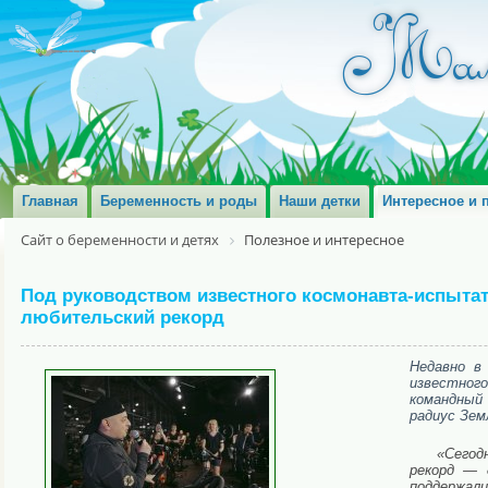
Главная
Беременность и роды
Наши детки
Интересное и 
Сайт о беременности и детях
Полезное и интересное
Под руководством известного космонавта-испыта
любительский рекорд
Недавно в
известног
командный
радиус Зем
«Сегод
рекорд — 8
поддержали