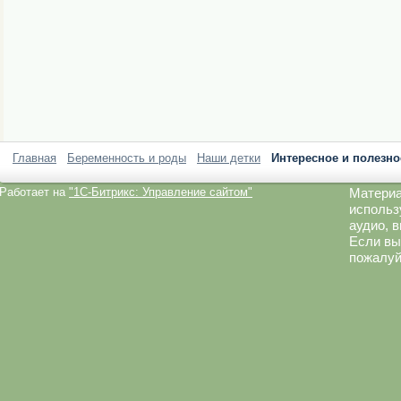
Главная
Беременность и роды
Наши детки
Интересное и полезно
Работает на
"1C-Битрикс: Управление сайтом"
Материа
использ
аудио, 
Если вы
пожалуй