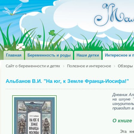
Главная
Беременность и роды
Наши детки
Интересное и 
Сайт о беременности и детях
Полезное и интересное
Обзоры 
Альбанов В.И. "На юг, к Земле Франца-Иосифа!"
Дневник Ал
на шхуне 
изнуритель
приводит в
О книге
Эта кн