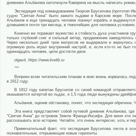
дневники Альбанова натолкнули Каверина на мысль написать роман
Экспедиция под командованием Георгия Брусилова (прототип Ива
судно "Святая Анна" было зажато льдами в Карском море. Посл
Альбанов и еще тринадцать человек покинут корабль и выдвинутся 
длившемся почти три месяца, в тяжелейших для человека условиях
Конечно же поражает мужество и стойкость духа участников г
только глубокий снег и сильный ветер, продвижение замедлялось 
Через несколько дней трое матросов не выдержали и вернулись н
огромную роль играл внутренний настрой, и, если кто-то не был 
одиннадцать человек, цели достигли двое.
olgavit, https://www.livelib.ru
***
Вопреки всем читательским планам в мою жизнь ворвалась лед
в 1912 году.
В 1912 году капитан Брусилов со своей командой отправляет
оказывается затертой во льдах, и 1,5 года люди вынуждены дрейфо
Альбанов, оценив обстановку, понял, что экспедиция обречена.
Эта книга представляет собой путевой дневник Альбанова, гд
"Святая Анна" до островов Земли Франца-Иосифа. Для меня эти лю
рассказывать всю историю. Читайте, это очень интересно, хоть и п
Примечательный факт, что экспедиция Брусилова легла в осно
познавательные, открывающие новые горизонты.