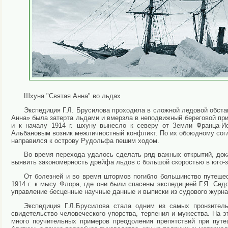
Шхуна "Святая Анна" во льдах
Экспедиция Г.Л. Брусилова проходила в сложной ледовой обстан
Анна» была затерта льдами и вмерзла в неподвижный береговой при
и к началу 1914 г. шхуну вынесло к северу от Земли Франца-
Альбановым возник межличностный конфликт. По их обоюдному согла
направился к острову Рудольфа пешим ходом.
Во время перехода удалось сделать ряд важных открытий, док
выявить закономерность дрейфа льдов с большой скоростью в юго-з
От болезней и во время штормов погибло большинство путешес
1914 г. к мысу Флора, где они были спасены экспедицией Г.Я. Сед
управление бесценные научные данные и выписки из судового журна
Экспедиция Г.Л.Брусилова стала одним из самых пронзител
свидетельство человеческого упорства, терпения и мужества. На э
много поучительных примеров преодоления препятствий при пут