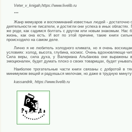
Veter_v_knigah,https://www.livelib.ru
***
Жанр мемуаров и воспоминаний известных людей - достаточно о
деятельности не писатели, и достигли они успеха в иных областях. 
же роде, как садимся болтать с другом или новым знакомым. Нас 
жизнь, как она есть. И вот по этой причине, такие книги силь
происходило на самом деле.
Лично я не любитель холодного климата, но я очень восхища
условиях: холод, высота, глубина, космос. Очень вдохновляюще чит
Сила веры, сила духа, у Валериана Альбанова они выражены в 
эмоционален, будет думать плохо о своих товарищах, будет унывать
Наиболее трогательные части книги связаны с добротой в тя
минимумом вещей и радуешься мелочам, но даже в трудную минуту
kassandrik, https://www.livelib.ru