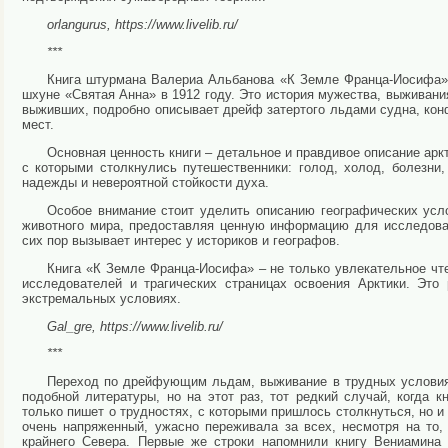
orlangurus, https://www.livelib.ru/
***
Книга штурмана Валериa Альбанова «К Земле Франца-Иосифа» 
шхуне «Святая Анна» в 1912 году. Это история мужества, выживани
выживших, подробно описывает дрейф затертого льдами судна, кон
мест.
Основная ценность книги – детальное и правдивое описание арк
с которыми столкнулись путешественники: голод, холод, болезни,
надежды и невероятной стойкости духа.
Особое внимание стоит уделить описанию географических усл
животного мира, предоставляя ценную информацию для исследова
сих пор вызывает интерес у историков и географов.
Книга «К Земле Франца-Иосифа» – не только увлекательное чт
исследователей и трагических страницах освоения Арктики. Это
экстремальных условиях.
Gal_gre, https://www.livelib.ru/
***
Переход по дрейфующим льдам, выживание в трудных условиях
подобной литературы, но на этот раз, тот редкий случай, когда 
только пишет о трудностях, с которыми пришлось столкнуться, но 
очень напряженный, ужасно переживала за всех, несмотря на то,
крайнего Севера. Первые же строки напомнили книгу Вениамина 