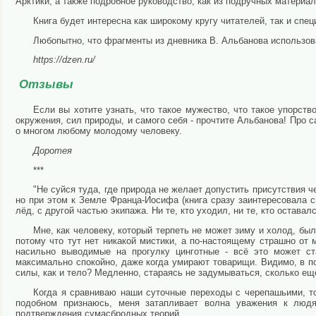
Арктики, а также подробное руководство, как из подручных материа
Книга будет интересна как широкому кругу читателей, так и спе
Любопытно, что фрагменты из дневника В. Альбанова использова
https://dzen.ru/
Отзывы
Если вы хотите узнать, что такое мужество, что такое упорство
окружения, сил природы, и самого себя - прочтите Альбанова! Про са
о многом любому молодому человеку.
Доротея
***
"Не суйся туда, где природа не желает допустить присутствия ч
но при этом к Земле Франца-Иосифа (книга сразу заинтересовала 
лёд, с другой частью экипажа. Ни те, кто уходил, ни те, кто остава
Мне, как человеку, который терпеть не может зиму и холод, был
потому что тут нет никакой мистики, а по-настоящему страшно от 
насильно выводимые на прогулку цинготные - всё это может ста
максимально спокойно, даже когда умирают товарищи. Видимо, в по
силы, как и тело? Медленно, стараясь не задумываться, сколько ещё
Когда я сравниваю наши суточные переходы с черепашьими, то 
подобном признаюсь, меня затапливает волна уважения к людя
подтверждения сумасбродных теорий...