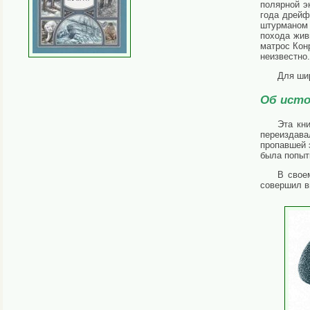
полярной э
года дрейф
штурманом 
похода жив
матрос Кон
неизвестно.
Для шир
Об исто
Эта кн
переиздава
пропавшей 
была попыт
В свое
совершил в