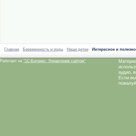
Главная
Беременность и роды
Наши детки
Интересное и полезно
Работает на
"1C-Битрикс: Управление сайтом"
Материа
использ
аудио, 
Если вы
пожалуй