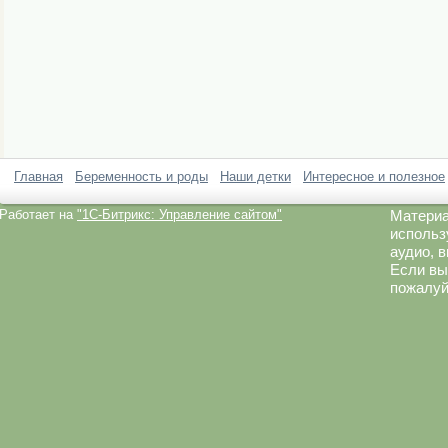
Главная
Беременность и роды
Наши детки
Интересное и полезное
Работает на
"1C-Битрикс: Управление сайтом"
Материа
использ
аудио, 
Если вы
пожалуй