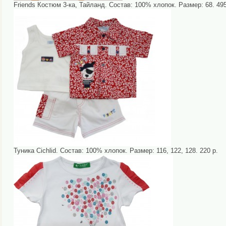
Friends Костюм 3-ка, Тайланд. Состав: 100% хлопок. Размер: 68. 495 
Туника Cichlid. Состав: 100% хлопок. Размер: 116, 122, 128. 220 р.