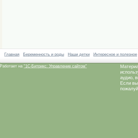
Главная
Беременность и роды
Наши детки
Интересное и полезное
Работает на
"1C-Битрикс: Управление сайтом"
Материа
использ
аудио, 
Если вы
пожалуй