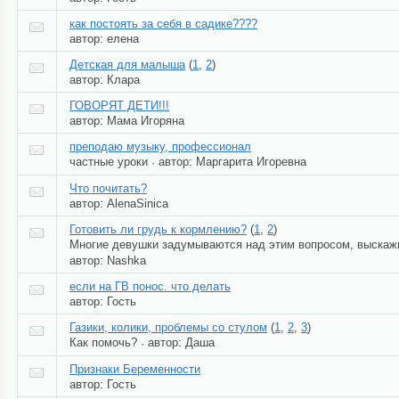
как постоять за себя в садике????
автор:
елена
Детская для малыша
(
1
,
2
)
автор:
Клара
ГОВОРЯТ ДЕТИ!!!
автор:
Мама Игоряна
преподаю музыку, профессионал
частные уроки
автор:
Маргарита Игоревна
·
Что почитать?
автор:
AlenaSinica
Готовить ли грудь к кормлению?
(
1
,
2
)
Многие девушки задумываются над этим вопросом, выскаж
автор:
Nashka
если на ГВ понос. что делать
автор:
Гость
Газики, колики, проблемы со стулом
(
1
,
2
,
3
)
Как помочь?
автор:
Даша
·
Признаки Беременности
автор:
Гость