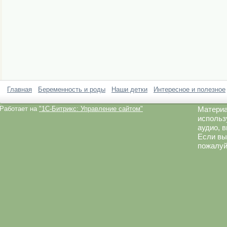
Главная
Беременность и роды
Наши детки
Интересное и полезное
Работает на
"1C-Битрикс: Управление сайтом"
Материа
использ
аудио, 
Если вы
пожалуй