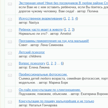
Экстренная няня! Няня без посредников.В любом районе Сп
если Вам не с кем оставить ребёночка, если Вы боитесь до
дорогое чужому человеку. Вам сюда!
автор:
Полина
·
Искусственное вкармливание
(
1
,
2
,
3
,
4
)
автор:
Nastya
Ребенок часто икает в животе
(
1
,
2
,
3
)
Нормально ли это?
автор:
Ametist
·
Программы прикрепления на год дла малышей!
Совет
автор:
Лена Семенова
·
Детский психолог
автор:
childrens
Вопрос психологу
(
1
,
2
,
3
...
6
)
автор:
Елена Ликина
Профессиональные фотосессии.
Съемка детей любого возраста, семейная фотосессия, порт
модельное.
автор:
Марина Борк
·
Он-лайн консультации по слингоношению.
Подскажем, поможем, объясним.
автор:
Екатерина Воронк
·
Консультации по пошиву вальдорфцев и не только
автор:
Наталья Гончарова