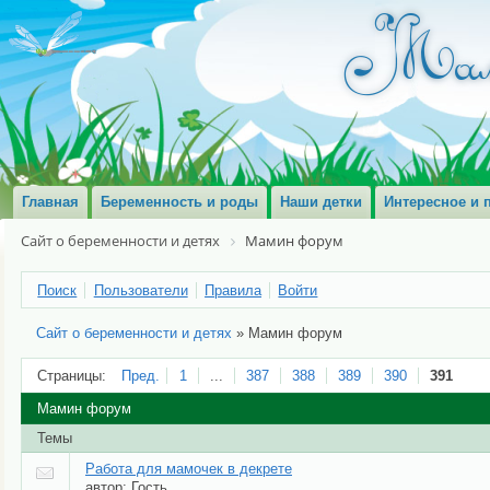
Главная
Беременность и роды
Наши детки
Интересное и 
Сайт о беременности и детях
Мамин форум
Поиск
Пользователи
Правила
Войти
Сайт о беременности и детях
»
Мамин форум
Страницы:
Пред.
1
...
387
388
389
390
391
Мамин форум
Темы
Работа для мамочек в декрете
автор:
Гость