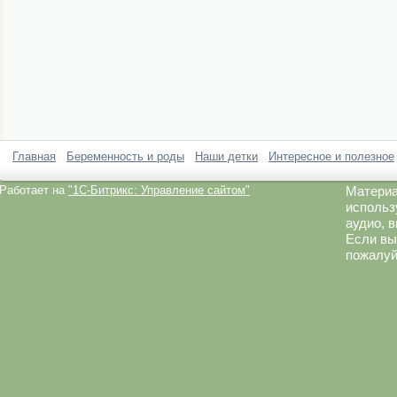
Главная
Беременность и роды
Наши детки
Интересное и полезное
Работает на
"1C-Битрикс: Управление сайтом"
Материа
использ
аудио, 
Если вы
пожалуй