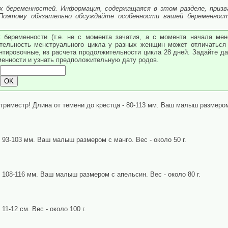
х беременностей. Информация, содержащаяся в этом разделе, призв
 Поэтому обязательно обсуждайте особенности вашей беременнос
 беременности (т.е. не с момента зачатия, а с момента начала мен
тельность менструального цикла у разных женщин может отличаться 
ентировочные, из расчета продолжительности цикла 28 дней. Задайте д
менности и узнать предположительную дату родов.
триместр! Длина от темени до крестца - 80-113 мм. Ваш малыш размером 
 93-103 мм. Ваш малыш размером с манго. Вес - около 50 г.
- 108-116 мм. Ваш малыш размером с апельсин. Вес - около 80 г.
11-12 см. Вес - около 100 г.