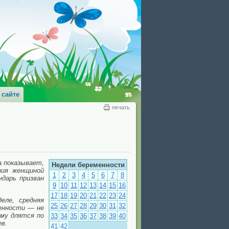
 сайте
печать
а показывает,
Недели беременности
ния женщиной
1
2
3
4
5
6
7
8
ндарь призван
9
10
11
12
13
14
15
16
17
18
19
20
21
22
23
24
еле, средняя
25
26
27
28
29
30
31
32
менности — не
ему длятся по
33
34
35
36
37
38
39
40
ев.
41
42