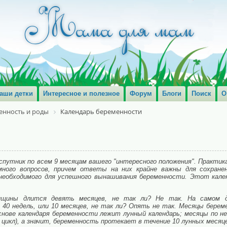
аши детки
Интересное и полезное
Форум
Блоги
Поиск
О
енность и роды
Календарь беременности
спутник по всем 9 месяцам вашего "интересного положения". Практик
ого вопросов, причем ответы на них крайне важны для сохране
 необходимого для успешного вынашивания беременности. Этот кале
щины длится девять месяцев, не так ли? Не так. На самом д
40 недель, или 10 месяцев, не так ли? Опять не так. Месяцы бере
снове календаря беременности лежит лунный календарь; месяцы по н
 цикл), а значит, беременность протекает в течение 10 лунных месяц